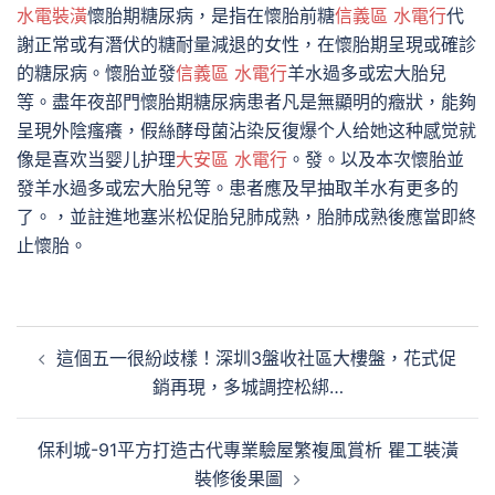
水電裝潢
懷胎期糖尿病，是指在懷胎前糖
信義區 水電行
代
謝正常或有潛伏的糖耐量減退的女性，在懷胎期呈現或確診
的糖尿病。懷胎並發
信義區 水電行
羊水過多或宏大胎兒
等。盡年夜部門懷胎期糖尿病患者凡是無顯明的癥狀，能夠
呈現外陰瘙癢，假絲酵母菌沾染反復爆个人给她这种感觉就
像是喜欢当婴儿护理
大安區 水電行
。發。以及本次懷胎並
發羊水過多或宏大胎兒等。患者應及早抽取羊水有更多的
了。，並註進地塞米松促胎兒肺成熟，胎肺成熟後應當即終
止懷胎。
文
這個五一很紛歧樣！深圳3盤收社區大樓盤，花式促
章
銷再現，多城調控松綁…
導
覽
保利城-91平方打造古代專業驗屋繁複風賞析 瞿工裝潢
裝修後果圖