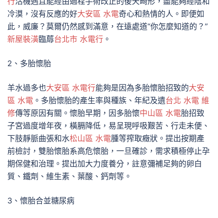
行
活機遇且能經由過程手術改正的後天畸形，盡能夠經陰和
冷漠，沒有反應的好
大安區 水電
奇心和熱情的人。即便如
此，威廉？莫爾仍然感到滿意，在遠處道“你怎麼知道的？”
新屋裝潢
臨蓐
台北市 水電行
。
2、多胎懷胎
羊水過多也
大安區 水電行
能夠是因為多胎懷胎招致的
大安
區 水電
。多胎懷胎的產生率與種族、年紀及遺
台北 水電 維
修
傳等原因有關。懷胎早期，因多胎懷
中山區 水電
胎招致
子宮過度增年夜，橫膈降低，易呈現呼吸艱苦、行走未便、
下肢靜脈曲張和水
松山區 水電
腫等搾取癥狀。提出按期產
前檢討，雙胎懷胎系高危懷胎，一旦確診，需求積極停止孕
期保健和治理。提出加大力度養分，註意彌補足夠的卵白
質、鐵劑、維生素、葉酸、鈣劑等。
3、懷胎合並糖尿病