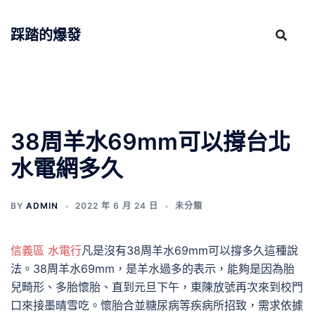
跳
至
踩踏的爆發
主
要
內
容
38周羊水69mm可以撐台北
水電網多久
BY
ADMIN
2022 年 6 月 24 日
未分類
信義區 水電行
凡是沒有38周羊水69mm可以撐多久這種說
法。38周羊水69mm，是羊水過多的表示，能夠是因為胎
兒畸形、多胎懷胎、直到元旦下午，東陳放號再次來到校門
口來接墨晴雪吃。懷胎合並糖尿病等疾病所招致，需求依據