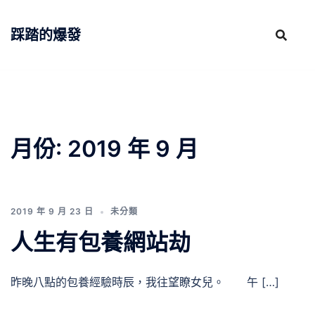
跳
至
踩踏的爆發
主
要
內
容
月份:
2019 年 9 月
2019 年 9 月 23 日
未分類
人生有包養網站劫
昨晚八點的包養經驗時辰，我往望瞭女兒。 午 […]