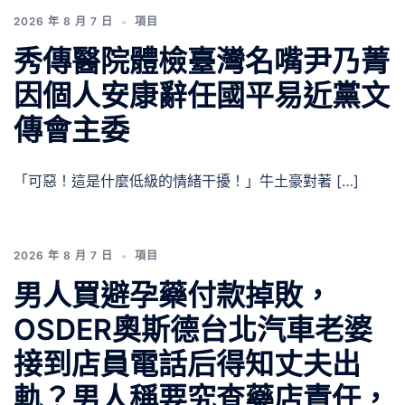
2026 年 8 月 7 日
項目
秀傳醫院體檢臺灣名嘴尹乃菁
因個人安康辭任國平易近黨文
傳會主委
「可惡！這是什麼低級的情緒干擾！」牛土豪對著 […]
2026 年 8 月 7 日
項目
男人買避孕藥付款掉敗，
OSDER奧斯德台北汽車老婆
接到店員電話后得知丈夫出
軌？男人稱要究查藥店責任，