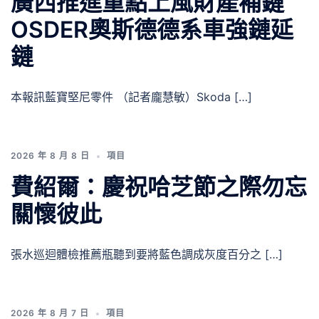
廣西推進重點上風財產補鏈
OSDER奧斯德德系車強鏈延
鏈
本報訊藍寶堅尼零件 （記者龐慧敏）Skoda […]
2026 年 8 月 8 日
項目
費紹爾：慶祝哈芝節之際勿忘
關懷彼此
張水巡迴體檢推薦瓶聽到要將藍色調成灰度百分之 […]
2026 年 8 月 7 日
項目