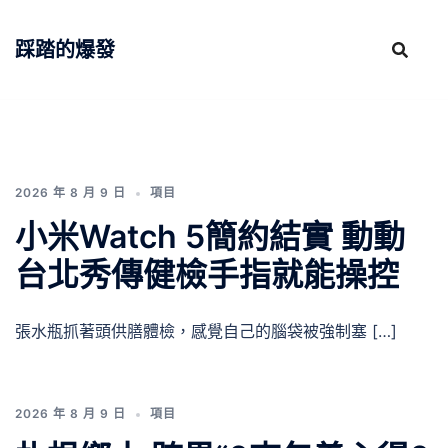
跳
至
踩踏的爆發
主
要
內
容
2026 年 8 月 9 日
項目
小米Watch 5簡約結實 動動
台北秀傳健檢手指就能操控
張水瓶抓著頭供膳體檢，感覺自己的腦袋被強制塞 […]
2026 年 8 月 9 日
項目