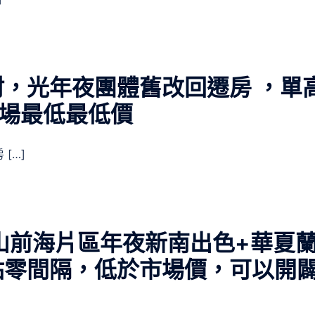
，光年夜團體舊改回遷房 ，單
市場最低最低價
[…]
山前海片區年夜新南出色+華夏
站零間隔，低於市場價，可以開