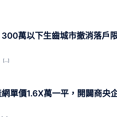
300萬以下生齒城市撤消落戶
[…]
網單價1.6X萬一平，開闢商央