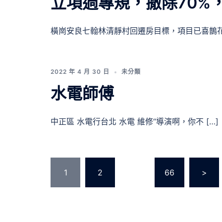
立項過專規，撤除70%，
橫崗安良七翰林清靜村回遷房目標，項目已喜鵲花 
2022 年 4 月 30 日
未分類
水電師傅
中正區 水電行台北 水電 維修“導演啊，你不 […]
文
1
2
...
66
>
章
分