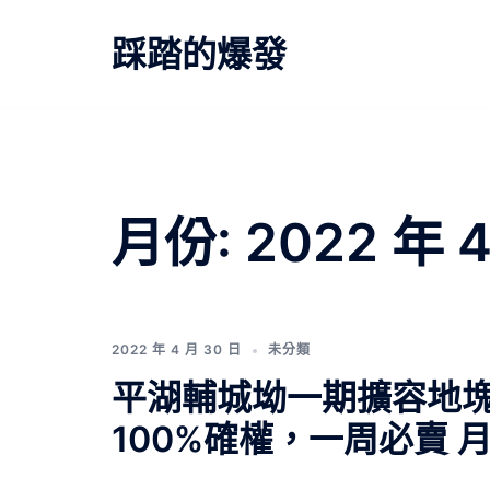
跳
至
踩踏的爆發
主
要
內
容
月份:
2022 年 
2022 年 4 月 30 日
未分類
平湖輔城坳一期擴容地塊，
100%確權，一周必賣 