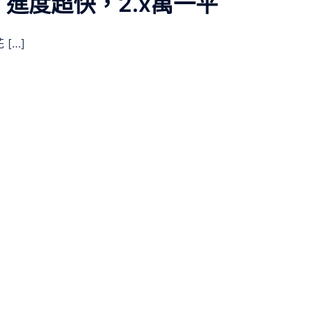
進度超快，2.x萬一平
[…]