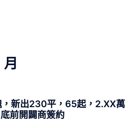
4 月
新出230平，65起，2.XX萬
月底前開闢商簽約