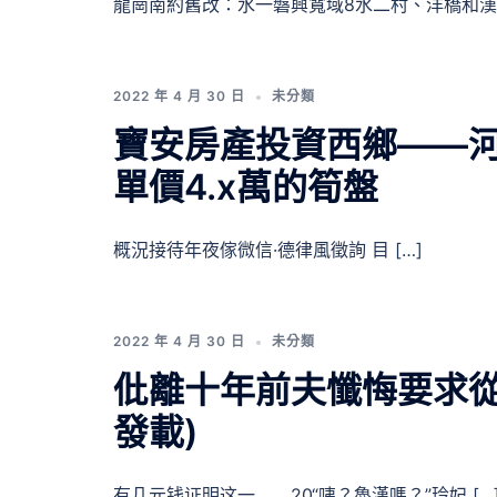
龍崗南約舊改：水一磐興寬域8水二村、洋橋和漢 
2022 年 4 月 30 日
未分類
寶安房產投資西鄉——河
單價4.x萬的筍盤
概況接待年夜傢微信·德律風徵詢 目 […]
2022 年 4 月 30 日
未分類
仳離十年前夫懺悔要求從
發載)
有几元钱证明这一 20“咦？魯漢嗎？”玲妃 […