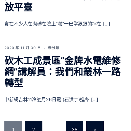
放平臺
實在不少人在砌磚在臉上“啪”一巴掌狠狠的摔在 […]
2020 年 11 月 30 日
未分類
砍木工成景區“金牌水電維修
網”講解員：我們和叢林一路
轉型
中新網吉林11冷氣月26日電 (石洪宇)進冬 […]
文
1
2
...
35
>