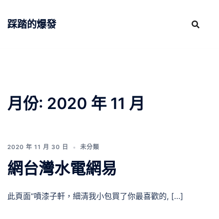
跳
至
踩踏的爆發
主
要
內
容
月份:
2020 年 11 月
2020 年 11 月 30 日
未分類
網台灣水電網易
此頁面“噴漆子軒，細清我小包買了你最喜歡的, […]