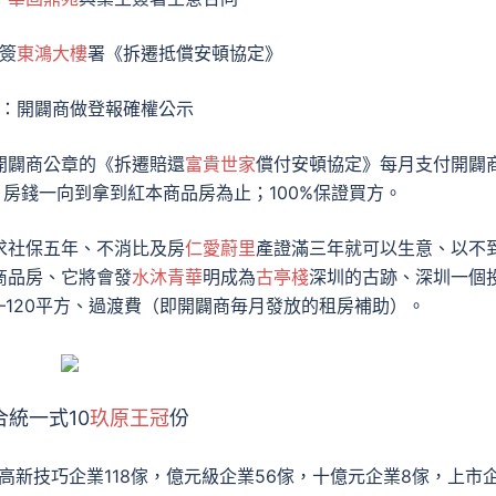
簽
東鴻大樓
署《拆遷抵償安頓協定》
：開闢商做登報確權公示
開闢商公章的《拆遷賠還
富貴世家
償付安頓協定》每月支付開闢
。房錢一向到拿到紅本商品房為止；100%保證買方。
求社保五年、不消比及房
仁愛蔚里
產證滿三年就可以生意、以不
商品房、它將會發
水沐青華
明成為
古亭棧
深圳的古跡、深圳一個
5–120平方、過渡費（即開闢商毎月發放的租房補助）。
合統一式10
玖原王冠
份
高新技巧企業118傢，億元級企業56傢，十億元企業8傢，上市