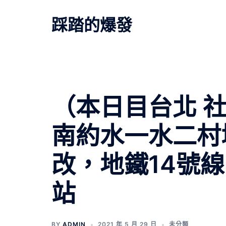
跳
至
踩踏的爆發
主
要
內
容
（本日目台北 
南約水一水二村
改，地鐵14號線
站
BY
ADMIN
2021 年 5 月 29 日
未分類