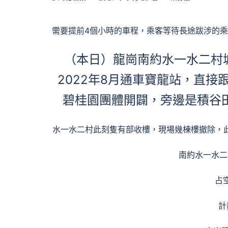
需要提前4個小時的車程，乘客等待長途跋涉的乘
（本日）龍崗南約水一水二村
2022年8月通車寶龍站，直接
碧桂園團體開闢，旁邊是積谷
水一水二村此刻隻有部收樓，現場幾棟樓撤除，
南約水一水二
占
計