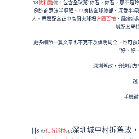
13
敦和豔
傢。包含全球第“你看，你看，那不是玲
例造商意法半導體、中廣核全球總部、深愛半導
人。周邊配套正中高爾夫球場
方圓百禮
、腫瘤病
城配套舉
更多細節一篇文章也不克不及說明周全，也可預定
“好，好
深圳舊改，分送朋友
越
手機微
深圳城中村拆舊改，
|||&nb
化南新村
sp;