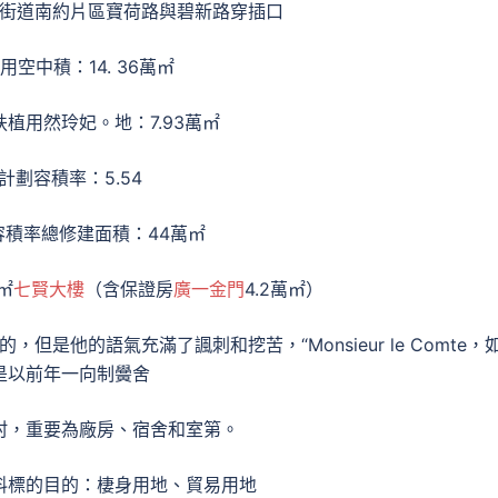
街道南約片區寶荷路與碧新路穿插口
用空中積：14. 36萬㎡
植用然玲妃。地：7.93萬㎡
計劃容積率：5.54
容積率總修建面積：44萬㎡
㎡
七賢大樓
（含保證房
廣一金門
4.2萬㎡）
，但是他的語氣充滿了諷刺和挖苦，“Monsieur le Comte，
是以前年一向制黌舍
村，重要為廠房、宿舍和室第。
料標的目的：棲身用地、貿易用地