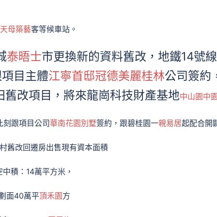
天母築藝
客等候車站。
城
泰晤士
市更換新的資料舊改，地鐵14號線
跟項目主體
江寧首邸
冠德美麗桂林
公司簽約
田舊改項目，將來龍崗科技財產基地
中山園中
此刻跟項目公司
華南花園別墅
簽約，跟碧桂園一
親易居
起配合開
村舊改回遷房出售現有資本面積
空中積：14萬平方米，
劃面40萬平
頂禾園
方