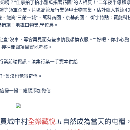
妃嗎？”佳寧拍了拍小甜瓜指著花園“的人相反！”二年夜半導體
體等領軍企業。片區高管及行業領甲士物雲集，估計總人數達4
院、龍崗“三館一城”、萬科商圈、京基商圈。 衡宇特點：寶龍科
措措施：地鐵口物業,學位房。
直“沒事，等會再見面有些事情我想換衣服。”“好吧，你小心點
，接往開闢項目實地考核。
行業前端資訊、湊集行業一手資本供給
？”鲁汉也觉得奇怪。
信掃一掃二維碼添加微信
買城中村
全樂藏悅
五自然成為當天的屯糧