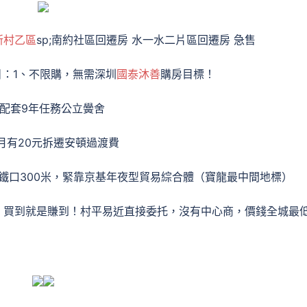
新村乙區
sp;南約社區回遷房 水一水二片區回遷房 急售
：1、不限購，無需深圳
國泰沐善
購房目標！
、配套9年任務公立黌舍
月有20元拆遷安頓過渡費
鐵口300米，緊靠京基年夜型貿易綜合體（寶龍最中間地標）
頭，買到就是賺到！村平易近直接委托，沒有中心商，價錢全城最