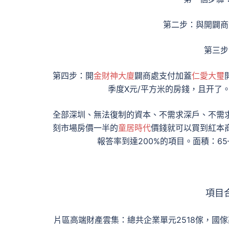
第二步：與開闢商
第三步
第四步：開
金財神大廈
闢商處支付加蓋
仁愛大璽
季度X元/平方米的房錢，且开了
全部深圳、無法復制的資本、不需求深戶、不需
刻市場房價一半的
童居時代
價錢就可以買到紅本
報答率到達200%的項目。面積：6
項目
片區高端財產雲集：總共企業單元2518傢，國傢