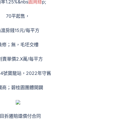
1.25%&nbs
園周綠
p;
70平起售，
過渡房錢15元/每平方
裝修；無，毛坯交樓
刻賣單價2.X萬/每平方
14號寶龍站，2022年守舊
闢商；碧桂園團體開闢
目拆遷賠還償付合同