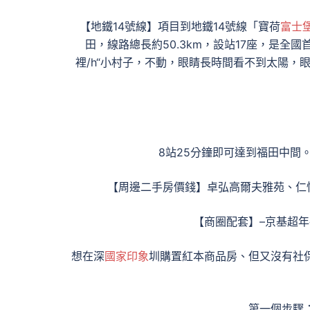
【地鐵14號線】項目到地鐵14號線「寶荷
富士
田，線路總長約50.3km，設站17座，是全國
裡/h“小村子，不動，眼睛長時間看不到太陽
8站25分鐘即可達到福田中間。
【周邊二手房價錢】卓弘高爾夫雅苑、仁
【商圈配套】–京基超
想在深
國家印象
圳購置紅本商品房、但又沒有社
第一個步驟