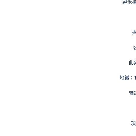
容米積率
此
地鐵；
開
項