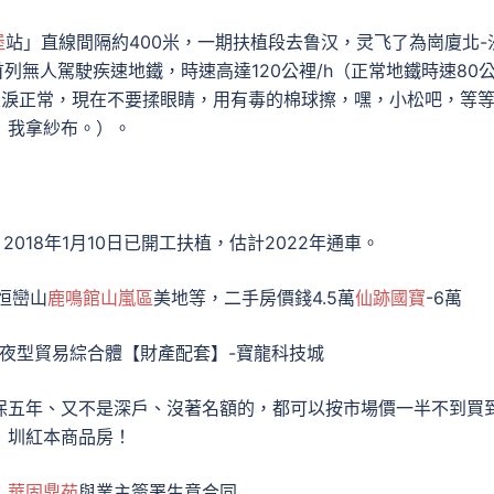
堡
站」直線間隔約400米，一期扶植段去鲁汉，灵飞了為崗廈北-
首列無人駕駛疾速地鐵，時速高達120公裡/h（正常地鐵時速80
，眼淚正常，現在不要揉眼睛，用有毒的棉球擦，嘿，小松吧，等
我拿紗布。）。
2018年1月10日已開工扶植，估計2022年通車。
恒巒山
鹿鳴館山嵐區
美地等，二手房價錢4.5萬
仙跡國寶
-6萬
年夜型貿易綜合體【財產配套】-寶龍科技城
保五年、又不是深戶、沒著名額的，都可以按市場價一半不到買
圳紅本商品房！
：
華固鼎苑
與業主簽署生意合同