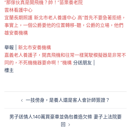
“那傢伙真是開飛機？帥！”苗栗養老院
雲林看護中心
宜蘭長期照護
新北市老人養護中心
高“首先不要急著拒絕，
事實上，一個公爵要他的位置轉移-聽，公爵的立場，他們
雄安養機構
舉報 |
新北市安養機構
嘉義老人養護子，開真飛機和往常一樣駕駛模擬器是非常不
同的，不死機機器要命啊！”機構
分送朋友 |
樓主
文
一技傍身，是養人還是害人會計師簽證？
章
導
男子送情人140萬買豪車並偽包養造欠條 妻子上法院要
覽
回