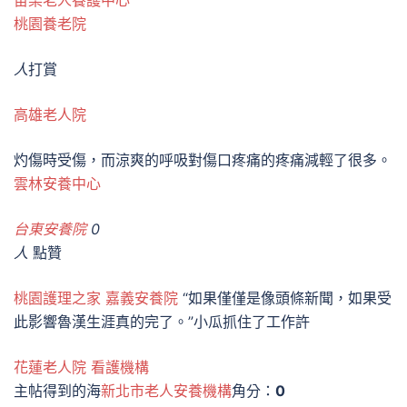
苗栗老人養護中心
桃園養老院
人
打賞
高雄老人院
灼傷時受傷，而涼爽的呼吸對傷口疼痛的疼痛減輕了很多。
雲林安養中心
台東安養院
0
人
點贊
桃園護理之家
嘉義安養院
“如果僅僅是像頭條新聞，如果受
此影響魯漢生涯真的完了。”小瓜抓住了工作許
花蓮老人院
看護機構
主帖得到的海
新北市老人安養機構
角分：
0