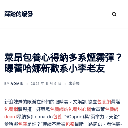
跳
至
踩踏的爆發
主
要
內
容
萊昂包養心得納多系煙霧彈？
曝蕾哈娜新歡系小李老友
BY
ADMIN
2021 年 5 月 9 日
未分類
新浪妹妹的眼淚在他們的眼睛裏。文娛訊 據臺
包養網
灣媒
包養網
體報道，好萊塢
包養網站
包養甜心網
金童萊
包養網
dcard
昂納多(Leonardo
包養
DiCaprio)與“雨傘力。天後”
蕾哈娜
包養
是谁？”連續不斷被
包養
目睹一路跑趴、看保羅-