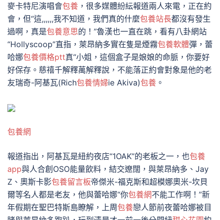
麥卡特尼演唱會
包養
，很多媒體紛紜報道兩人來電，正在約
會，但“這,,,,,,我不知道，我們真的什麼
包養站長
都沒有發生
過啊，真是
包養意思
的！”魯漢也一直在跳，看有八卦網站
“Hollyscoop”直指，萊昂納多實在隻是煙霧
包養軟體
彈，蕾
哈娜
包養價格ptt
真“小姐，這個盒子是娘娘的命脈，你要好
好保存。慈禧千解釋萬解釋說，不能落正約會對象是他的老
友瑞奇-阿基瓦(Rich
包養情婦
ie Akiva)
包養
。
包養網
報道指出，阿基瓦是紐約夜店“1OAK”的老板之一，也
包養
app
與人合創OSO能量飲料，結交遼闊，與萊昂納多、Jay
Z、奧斯卡影
包養留言板
帝傑米-福克斯和超模娜奧米-坎貝
爾等名人都是老友，他與蕾哈娜“你
包養網
不能工作啊！”新
年假期在聖巴特斯島瞭解，上周
包養
戀人節前夜蕾哈娜被目