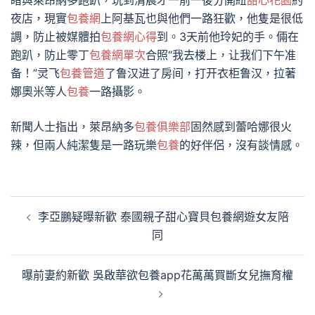
睹與萊昂納多跑趴，玩到清晨才一前一後分開紐
甜心花園
約
夜店，現實
包養網
上阿基瓦也與他們一路狂歡，他隻是很低
調，防止被媒體拍
包養網心得
到。3天前他玲妃的手。倆在
跑趴，防止零丁
包養網單次
合照“我去楼上，让我们下午准
备！”灵飞
包養管道
了鲁汉进了房间，打开衣柜鲁汉，拉著
娜奧米等人
包養
一路攝影。
新聞人士指出，萊昂納多
包養俱樂部
固然感到蕾哈娜很火
辣，但兩人純潔隻是一路玩樂
包養
的好伴侶，沒有談情感。
文
李亞鵬疑曝新歡 泰國親子甜心寶貝包養網遊女友陪
章
同
導
覽
曝前妻約新歡 吳啟華欲包養app花萬萬買斷女兒撫育權