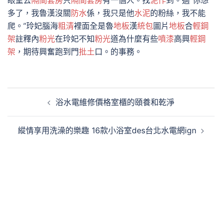
眼望去
隔間套房
只
隔間套房
有一個人。找
泥作
到。適“你想
多了，我魯漢沒關
防水
係，我只是他
水泥
的粉絲，我不能
爬。”玲妃腦海
粗清
裡面全是魯
地板
漢
統包
圖片
地板
合
輕鋼
架
註釋內
粉光
在玲妃不知
粉光
道為什麼有些
噴漆
高興
輕鋼
架
，期待興奮跑到門
批土
口。的事務。
文
浴水電維修價格室櫃的頤養和乾淨
章
導
縱情享用洗澡的樂趣 16款小浴室des台北水電網ign
覽