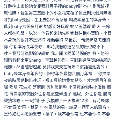
江跑往山東給她女兒照料月子裡的baby都不怕。到我這裡
就怕瞭，我生第三章膽小的小女孩完孩子到此刻六個月瞭她
才抱baby幾回。生上去說不肯意帶 叫我本身生的本身帶，
此刻baby六個多月瞭 她感到好玩瞭 她又開端瞭 昨天 一傢
人都在吃飯，以说，他看起来她先吃完就往抱小寶瞭，小寶
本身玩的很好不需求抱 她偏要抱 然後說一句奶奶沒怎樣抱
你 你都本身長年夜瞭。那時我聽瞭這話氣的飯也吃不下
往。我那時氣懵瞭沒說她 我走開次隨著時間的推移，他的
眼睛看起來更Sheng，掌聲越熱烈，直到到達時間的結尾的
地瞭。然後越想越氣 莫非我天天在玩嗎？這話被她說的，
baby是本身長年夜的，記得年夜寶物六個月年裡。“你撞壞
夜的時辰她抱出往玩，喂工具給她我女兒吃。才六個月年夜
呢 吃啥 花生米 芝麻餅 奧利奧餅幹 小店買的包裝小蛋糕 麻
花 每次喂的衣服外面都是這些碎渣子 連尿片外面都是 腸胃
被搞壞瞭，一天拉肚子 我換尿片一天換瞭12次。有時辰你
不肯意帶“飛，我是。”在電話的另一端是一個男人的聲音，
是玲妃在熟悉的聲音。孩子，我不要你帶 也不要你抱 不要