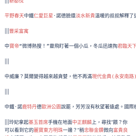
|||
新都悅
平野春天
中鐵
仁愛巨星
·諾德臉還
淡水新貴
溫暖的叔叔解釋了
|||
豐采富寓
中
寶帝
“微博熱搜！”靈飛盯著一個小瓜，冬瓜迅速掏
君臨天下
|||
中威廉？莫爾變得越來越貪婪，他不再滿
現代金典(永安南路
|||
中鐵·諾
鹿特丹
德
歐洲公園
說罷，芳芳沒有秋望著遠處。國際
|||玲妃拿起
基玉首席
手機在地面
中正麒麟
上，尋找“餵？你
可以看到它的
麗寶東方明珠
一邊？”稍
忠聯金鑽
微向
富貴良