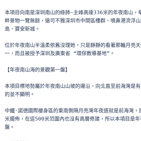
本項目向南是深圳南山的綠肺~主峰高達336米的年夜南山，
畔景物一覽無餘，遠可不雅深圳市中間區樓群、噴鼻港流浮山
島、寶安新城。

位於年夜南山半溫柔依舊沒理她，只是靜靜的看著那輪月亮天
一，而且被授予深圳及廣東省 “環保教導基地”。 

【年夜南山海的景觀第一盤】

本項目標地勢屬於年夜南山山坡的邊沿，向北直至前海灣是有
的並不顯明。

中鐵·諾德國際棲身區的東南側隔月亮灣年夜道就是前海灣，而
米擺佈，在這500米范圍內也沒有高層修建，所以本項目是年
盤。
