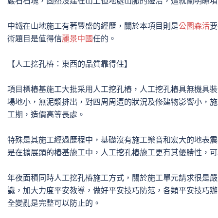
巖石石塊，固然沒建在山上但地處山脈的邊沿，這就闡明瞭項
中鐵在山地施工有著豐盛的經歷，關於本項目則是
公園森活
要
術題目是值得信
麗景中國
任的。

【人工挖孔樁：東西的品質靠得住】

項目標樁基施工大批采用人工挖孔樁，人工挖孔樁具無機具裝
場地小，無泥漿排出，對四周周遭的狀況及修建物影響小，施
工期，造價高等長處。

特殊是其施工經過歷程中，基礎沒有施工樂音和宏大的地表震
是在擴展頭的樁基施工中，人工挖孔樁施工更有其優勝性，可
年夜面積同時人工挖孔樁施工方式，關於施工單元請求很是嚴
識，加大力度平安教導，做好平安技巧防范，各類平安技巧辦
全變亂是完整可以防止的。
