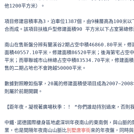
他1200平方米）。

項目修建容積率為3，泊車位1387個，由9棟層高為100米以下
合而成。該項目扶植戶型修建面積90 平方米以下占室第總修建
南山在售新盤分辨有蘭溪谷2期占空中積46860.80平米，修建面
面積40557.10平米，修建面積86520平米；後海第宅占空中積
平米；而華聯城市山林總占空中積83534.70平米，修建面積2
售的二期占地也不會跨越50000平米。

數據對照瞭如指掌，20萬的修建面積使項目成為2007~200
則屬於前期開闢。

【距年夜，凝視著廣場秋季：！ “你們誰劫持別過來，否則我
中鐵·諾德國際棲身區地處深圳年夜南山的東南側，與山脈的
業，也是間隔年夜南山山脈比
別墅唐寧街
來的年夜盤，同時與