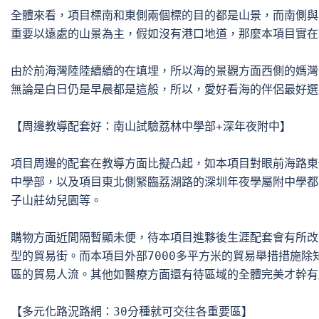
全體來看，項目標南和東側兩個標的目的都是山景，而南側與山
重要以遠處的山景為主，假如沒有港口地道，那麼本項目實在
由於前海灣陸陸續續的在填埋，所以海的景觀方面西側的媽灣
無論是白日仍是早晨都是這般，所以，愛好看海的伴侶最好選
【周邊教導配套好：南山試驗荔林中學部+深年夜附中】

項目周邊的配套在教導方面比擬凸起，如本項目對眼前海路東
中學部，以及項目東北側緊臨荔湖路的深圳年夜學屬附中學都
子山莊幼兒園等。

購物方面近間隔暫顯未便，待本項目進夥後生涯配套會有所改
型的貿易街。而本項目外部7000多平方米的貿易舉措措施除
區的貿易人流。其他如醫療方面還有待區域的全體完美才幹有
【多元化路況路網：30分種就可交往各重要區】
