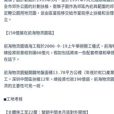
全市郊外公園的計劃扶植，南猴子園作為郊區內初具範圍的郊
定瞭公園用地范圍，並由區當局移交給市當局停止扶植和治理
立。

【150億展在前海物流園區】

前海物流園填海工程於2006-9-19上午舉辦開工儀式，前
總投資就曾經到達60億元，假如包括將來一些配套修建和舉措
在話下。

前海物流園擬開闢地盤面積13.78平方公裡（年夜於蛇口產業
工。深圳中間區扶植12年，總投資也就190億弱，前海物流園
流的主要性可見一斑。

■工地考核

【主體施工至22層：營銷中間本月底對外開放】
