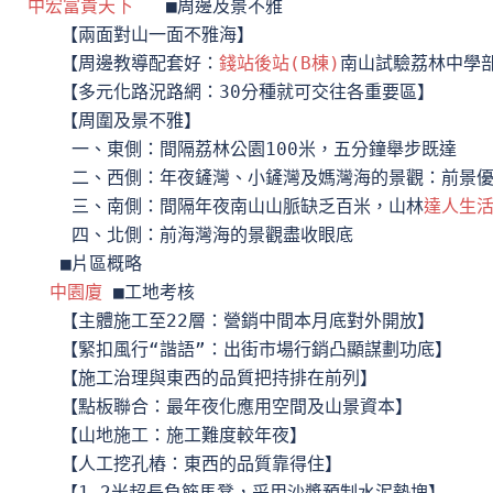
中宏富貴天下
   ■周邊及景不雅

    【兩面對山一面不雅海】

    【周邊教導配套好：
錢站後站(B棟)
南山試驗荔林中學部
    【多元化路況路網：30分種就可交往各重要區】

    【周圍及景不雅】

     一、東側：間隔荔林公園100米，五分鐘舉步既達

     二、西側：年夜鏟灣、小鏟灣及媽灣海的景觀：前景優
     三、南側：間隔年夜南山山脈缺乏百米，山林
達人生
     四、北側：前海灣海的景觀盡收眼底

    ■片區概略

中園廈
 ■工地考核

    【主體施工至22層：營銷中間本月底對外開放】

    【緊扣風行“諧語”：出街市場行銷凸顯謀劃功底】

    【施工治理與東西的品質把持排在前列】

    【點板聯合：最年夜化應用空間及山景資本】

    【山地施工：施工難度較年夜】

    【人工挖孔樁：東西的品質靠得住】

    【1.2米超長負筋馬凳，采用沙漿預制水泥墊塊】 
