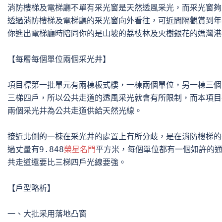
消防樓梯及電梯廳不單有采光窗是天然透風采光，而采光窗夠
透過消防樓梯及電梯廳的采光窗向外看往，可近間隔觀賞到年
你進出電梯廳時陪同你的是山坡的荔枝林及火樹銀花的媽灣港
【每層每個單位兩個采光井】

項目標第一批單元有兩棟板式樓，一棟兩個單位，另一棟三個
三梯四戶，所以公共走道的透風采光就會有所限制，而本項目在每
兩個采光井為公共走道供給天然光線。

接近北側的一棟在采光井的處置上有所分歧，是在消防樓梯的
過丈量有9.848
榮星名門
平方米，每個單位都有一個如許的通
共走道還要比三梯四戶光線要強。

【戶型略析】

一、大批采用落地凸窗
