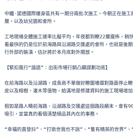
中鐵·諾德國際棲身區共有一期分兩批次施工，今朝正在施工的
層，以及幼兒園和會所。

工地現場全體施工速率比擬平均，年夜都到瞭22層擺佈，稍快
看最快的仍是位於前海路與沿湖路交匯處的會所，也就是後期
行外部的裝潢，估計將於本月底對外開放。

【緊扣風行“諧語”：出街市場行銷凸顯謀劃功底】

在前海路以及沿湖路，成長商不單做好瞭圍墻還對路面停止瞭“
皮以及榕樹、灌木等值物，給滿地是修建資料的施工現場增加
假如是路人疇前海路、沿湖路及交匯處這個路段顛末，會有90
吸引，並當真的看個清楚細品其內在的事務。

“幸福的直發抖”、“打逝世我也不說”、“隻有精英的世界”、