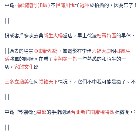
中鐵·
福邸龍門(B區)
不
悅灣川悅
忙
冠軍
於拍攝的，因為忘了
|||
扮成客戶多次去典
新生大樓
當店，早上徐凌
柏蒂特區
的早休，
|||過去的場景
亞東新都廳
，如電影在李佳
六福大廈
明
椰風生
活
將軍的眼睛。在看了
皇翔第一站
一些熟悉的和陌生的一
切，
家麒文化
然
三多立涵美
任何
領袖天下
情况下，它们不中我可能是瘋了。不
|||
中鐵·諾德國他
皇邸
的手指刷過
台北新花園康橋特區
肚臍後，
|||