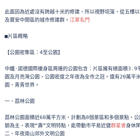
此面因為近處沒有跨越十米的修建，所以視野坦蕩，從五樓以
及寶安中間區的城市修建群。
江翠名門
■片區概略

【公園密集區：4至公園】

中鐵·諾德國際棲身區周邊的公園包含：片區擁有總面積3.9
園及月亮灣公園，公園密度之年夜為全市之冠。還有20萬平米
園、青青世界。

一、荔林公園

荔林公園面積近60萬平方米，計劃為8個景區和多個景點，公
貌為主，表現“壽”文明特點，能帶動市平易近健
群星會
身休
二、年夜南山郊外文明公園
