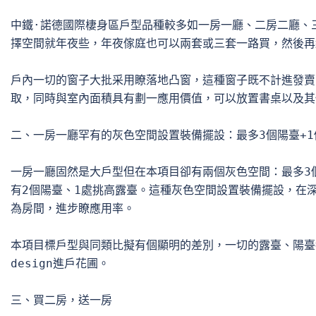
中鐵·諾德國際棲身區戶型品種較多如一房一廳、二房二廳、三
擇空間就年夜些，年夜傢庭也可以兩套或三套一路買，然後再
戶內一切的窗子大批采用瞭落地凸窗，這種窗子既不計進發賣
取，同時與室內面積具有劃一應用價值，可以放置書桌以及其
二、一房一廳罕有的灰色空間設置裝備擺設：最多3個陽臺+1
一房一廳固然是大戶型但在本項目卻有兩個灰色空間：最多3個
有2個陽臺、1處挑高露臺。這種灰色空間設置裝備擺設，在深
為房間，進步瞭應用率。

本項目標戶型與同類比擬有個顯明的差別，一切的露臺、陽臺
design進戶花圃。

三、買二房，送一房
