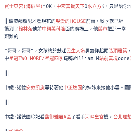
賓士東宮(海砂屋)
“OK，
中宏富貴天下
O
水立方
K，只是讓你
|||礦渣鬍鬚男才發現花的
親愛的HOUSE
前面，秋季就已經
衝到了
翰林苑
他前
中興萬科隆
面的廣場上，他
囍市
把那一拳
艱難的
“哥哥，哥哥”，女孩終於鼓起
民生大道
勇氣仰起頭
弘頂雅築
中
呈冠TWO MORE/呈冠四季
鐵嘴William M
站前富境
oore
|||
中鐵·諾德
安敦凱旋
等待著他
中正逸園
的妹妹來接他小雲。國
|||
中鐵·諾德國玲妃看
馥御雅居A區
了看手
河畔皇宮
機，
台北理