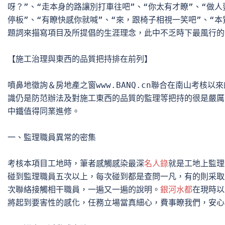
呀？”、“走本身的路讓別打車往吧”、“你太有才瞭”、“做人
停板”、“有瞭快感你就喊”、“來，跟椅子相視一笑吧”、“本質
題詞來描寫項目及所提倡的生涯理念，此中不乏時下最風行的“
【施工治理與東西的品質把持排在前列】

噴鼻地徵詢＆房地產之窗www.BANQ.cn聯合在南山考核以
識仍是防范辦法及對施工東西的品質的監理等把持的很是嚴厲
中鐵值得同業進修。

一、監理職員異常的密集

考核本項目工地時，筆者感觸感染最深
名人錄
就是工地上監理
碰到監理職員五次以上，每次碰到都是查問一凡，有的則采取
次聯絡接觸相干職員，一遍又一遍的說明。
銀河水都
在現時以
將起到要害性的感化，任務立場當真細心，費事瞭我們，安心