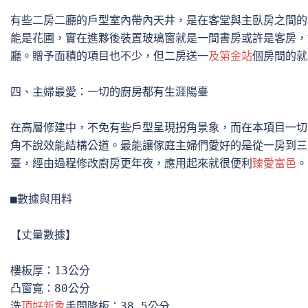
有些二房二廳的戶型室內帶內天井，是在客堂與主臥房之間的地位
能是花圃，實在進夥後裝置玻璃窗就是一間書房或許是客房，
廳。贈予面積的項目也不少，但二房送一
及第金站
個房間的就
四、主婦最愛：一切的廚房都有生涯陽臺

在高層修建中，不免有些戶型呈現拐角景象，而在本項目一切
角不說效能結構公道。最能讓傢庭主婦們愛好的是從一房到三
臺，經由過程修改廚房更年夜，應用起來就很便利
臻愛富邑
。

■數據與用料

【丈量數據】

樓板厚：13公分

凸窗寬：80公分

洗
頂好新象
手間降板：38.5公分
