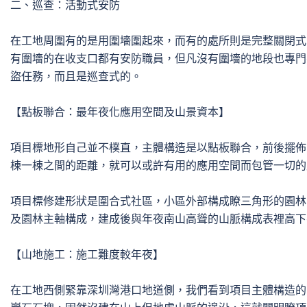
二、巡查：活動式安防

在工地周圍有的是用圍墻圍起來，而有的處所則是完整關閉式
有圍墻的在收支口都有安防職員，但凡沒有圍墻的地段也專門
盜任務，而且是巡查式的。

【點板聯合：最年夜化應用空間及山景資本】

項目標地形自己並不樸直，主體構造是以點板聯合，前後擺佈
棟一棟之間的距離，就可以或許有用的應用空間而包管一切的
項目標修建形狀是圍合式社區，小區外部構成瞭三角形的園林
及園林主軸構成，建成後與年夜南山高聳的山脈構成表裡高下
【山地施工：施工難度較年夜】

在工地西側緊靠深圳灣港口地道側，我們看到項目主體構造的