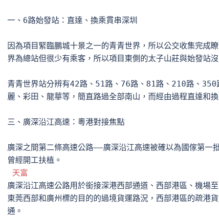
一、6路始發站：直達、換乘貫串深圳

因為項目緊臨鵬城十景之一的青青世界，所以公交收集完成瞭
界為總站但很少有乘客，所以項目東側的太子山莊與始發站沒
青青世界站分辨有42路、51路、76路、81路、210路、35
麗、彩田、龍華等，簡直路過全部南山，而經由過程直達和換
三、廣深沿江高速：粵港對接焦點

廣深之間第二條高速公路——廣深沿江高速被確以為國傢第一批重
曾經開工扶植。

天富
廣深沿江高速公路用於銜接深港西部通道、西部港區、機場至
東莞西部和廣州標的目的的過境貨運路況，西部港區的疏港貨
通。
