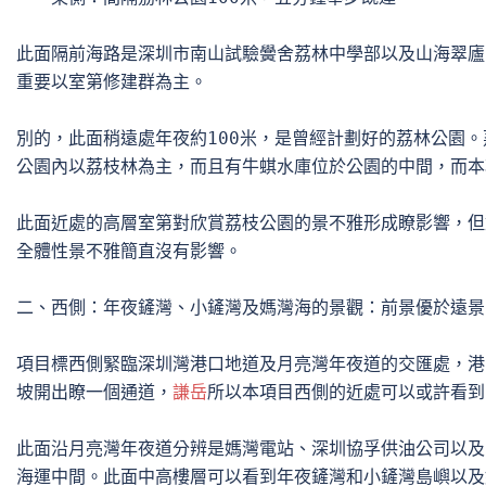
此面隔前海路是深圳市南山試驗黌舍荔林中學部以及山海翠廬
重要以室第修建群為主。

別的，此面稍遠處年夜約100米，是曾經計劃好的荔林公園。
公園內以荔枝林為主，而且有牛蜞水庫位於公園的中間，而本
此面近處的高層室第對欣賞荔枝公園的景不雅形成瞭影響，但
全體性景不雅簡直沒有影響。

二、西側：年夜鏟灣、小鏟灣及媽灣海的景觀：前景優於遠景

項目標西側緊臨深圳灣港口地道及月亮灣年夜道的交匯處，港
坡開出瞭一個通道，
謙岳
所以本項目西側的近處可以或許看到
此面沿月亮灣年夜道分辨是媽灣電站、深圳協孚供油公司以及中
海運中間。此面中高樓層可以看到年夜鏟灣和小鏟灣島嶼以及