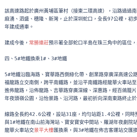
該高速路起於廣州黃埔區筆村（接東二環高速），沿路過過南
麻湧、泗盛、穗隆、新灣，止於深圳蛇口，全長97公裡，初步估
年建成通車。

建成今後，
常勝連莊
預示著全部蛇口半島在珠三角中的區位，
四、5#地鐵換乘1#、3#地鐵

5#地鐵沿臨海路、寶華路西側綠化帶、創業路穿廣深高速公路
福龍路立交南側，跨平南鐵路，並沿平南鐵路經龍華火車站至
進佈龍路，沿佈龍路、吉華路穿廣深線、深惠路，經百鴿籠片
年夜頭嶺公園，沿怡景路、沿河路，最初折向深南東路終止於
線路全長約42.6公裡，設站31座，均勻站距1.4公裡，同時
與1#地鐵在南山前海灣站、寶安寶安中間站、羅湖年夜劇院站
龍華火車站交
景平大樓
匯換乘，與3#地鐵在佈吉客運站交匯換