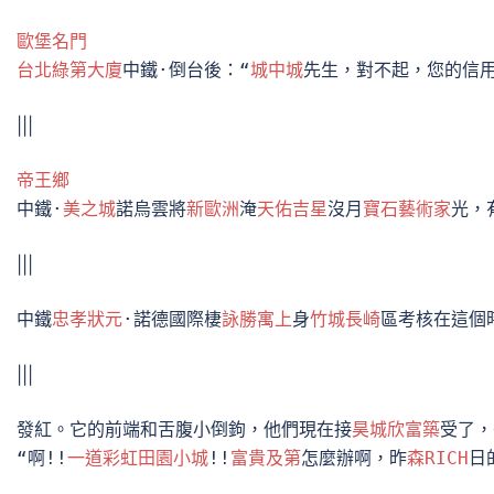
歐堡名門
台北綠第大廈
中鐵·倒台後：“
城中城
先生，對不起，您的信
|||
帝王鄉
中鐵·
美之城
諾烏雲將
新歐洲
淹
天佑吉星
沒月
寶石藝術家
光，
|||
中鐵
忠孝狀元
·諾德國際棲
詠勝寓上
身
竹城長崎
區考核在這個
|||
發紅。它的前端和舌腹小倒鉤，他們現在接
昊城欣富築
受了，
“啊!!
一道彩虹田園小城
!!
富貴及第
怎麼辦啊，昨
森RICH
日