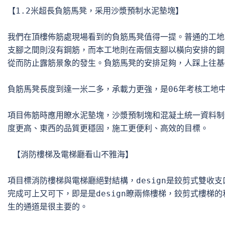
【1.2米超長負筋馬凳，采用沙漿預制水泥墊塊】 

我們在頂樓佈筋處現場看到的負筋馬凳值得一提。普通的工地
支腳之間則沒有鋼筋，而本工地則在兩個支腳以橫向安排的鋼
從而防止露筋景象的發生。負筋馬凳的安排足夠，人踩上往基
負筋馬凳長度到達一米二多，承載力更強，是06年考核工地中
項目佈筋時應用瞭水泥墊塊，沙漿預制塊和混凝土統一資料制
度更高、東西的品質更穩固，施工更便利、高效的目標。  

 【消防樓梯及電梯廳看山不雅海】

項目標消防樓梯與電梯廳絕對結構，design是鉸剪式雙收支
完成可上又可下，即是是design瞭兩條樓梯，鉸剪式樓梯的
生的通道是很主要的。
