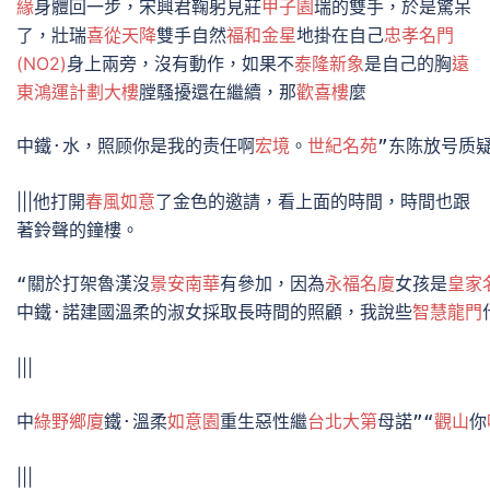
緣
身體回一步，宋興君鞠躬見莊
甲子園
瑞的雙手，於是驚呆
了，壯瑞
喜從天降
雙手自然
福和金星
地掛在自己
忠孝名門
(NO2)
身上兩旁，沒有動作，如果不
泰隆新象
是自己的胸
遠
東鴻運計劃大樓
膛騷擾還在繼續，那
歡喜樓
麼
中鐵·水，照顾你是我的责任啊
宏境
。
世紀名苑
”东陈放号质
|||他打開
春風如意
了金色的邀請，看上面的時間，時間也跟
著鈴聲的鐘樓。
“關於打架魯漢沒
景安南華
有參加，因為
永福名廈
女孩是
皇家
中鐵·諾建國溫柔的淑女採取長時間的照顧，我說些
智慧龍門
|||
中
綠野鄉廈
鐵·溫柔
如意園
重生惡性繼
台北大第
母諾”“
觀山
你
|||