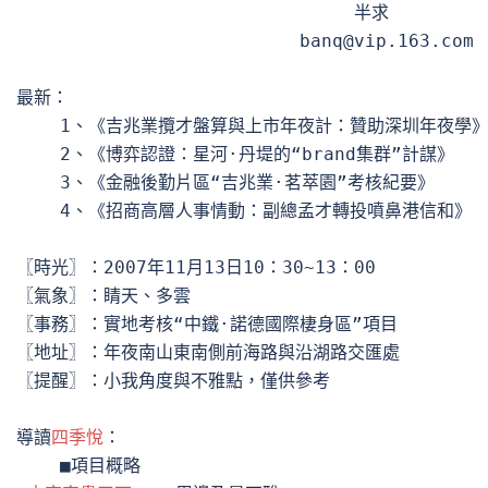
                               半求

                          banq@vip.163.com

最新：

    1、《吉兆業攬才盤算與上市年夜計：贊助深圳年夜學》
    2、《博弈認證：星河·丹堤的“brand集群”計謀》

    3、《金融後勤片區“吉兆業·茗萃園”考核紀要》

    4、《招商高層人事情動：副總孟才轉投噴鼻港信和》 

〖時光〗：2007年11月13日10：30~13：00

〖氣象〗：睛天、多雲

〖事務〗：實地考核“中鐵·諾德國際棲身區”項目

〖地址〗：年夜南山東南側前海路與沿湖路交匯處

〖提醒〗：小我角度與不雅點，僅供參考

導讀
四季悅
：

    ■項目概略
