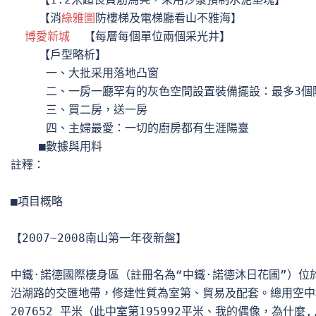
    【消
綠雅圖
防樓梯及電梯廳看山不雅海】

博愛新城
  【每層每個單位兩個采光井】

    【戶型略析】

     一、大批采用落地凸窗

     二、一房一廳罕有的灰色空間設置裝備擺設：最多3個陽
     三、買二房，送一房

     四、主婦最愛：一切的廚房都有生涯陽臺

    ■數據與用料

註釋：

■項目概略

【2007~2008南山第一年夜新盤】

中鐵·諾德國際棲身區（註冊名為“中鐵·諾德沐日花圃”）位
沿湖路的交匯地帶，修建性質為室第、貿易及配套。總用空中積6
207652 平米（此中室第195992平米、我的偶像，為什麼