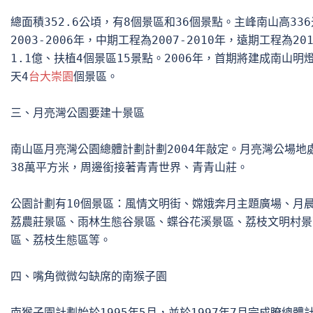
總面積352.6公頃，有8個景區和36個景點。主峰南山高33
2003-2006年，中期工程為2007-2010年，遠期工程為20
1.1億、扶植4個景區15景點。2006年，首期將建成南山明
天4
台大崇園
個景區。

三、月亮灣公園要建十景區 

南山區月亮灣公園總體計劃計劃2004年敲定。月亮灣公場地
38萬平方米，周邊銜接著青青世界、青青山莊。

公園計劃有10個景區：風情文明街、嫦娥奔月主題廣場、月晨
荔農莊景區、雨林生態谷景區、蝶谷花溪景區、荔枝文明村景區
區、荔枝生態區等。 

四、嘴角微微勾缺席的南猴子園

南猴子園計劃始於1995年5月，並於1997年7月完成瞭總體計