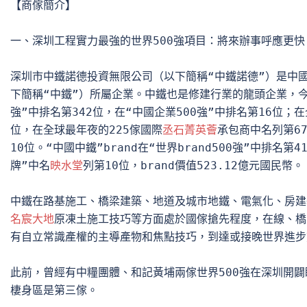
【商傢簡介】

一、深圳工程實力最強的世界500強項目：將來辦事呼應更快

深圳市中鐵諾德投資無限公司（以下簡稱“中鐵諾德”）是中
下簡稱“中鐵”）所屬企業。中鐵也是修建行業的龍頭企業，今
強”中排名第342位，在“中國企業500強”中排名第16位；
位，在全球最年夜的225傢國際
丞石菁英薈
承包商中名列第6
10位。“中國中鐵”brand在“世界brand500強”中排名第4
牌”中名
映水堂
列第10位，brand價值523.12億元國民幣。

名宸大地
原凍土施工技巧等方面處於國傢搶先程度，在線、橋
有自立常識產權的主導產物和焦點技巧，到達或接晚世界進步前
此前，曾經有中糧團體、和記黃埔兩傢世界500強在深圳開闢
棲身區是第三傢。
