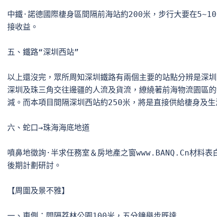
中鐵·諾德國際棲身區間隔前海站約200米，步行大要在5~1
接收益。

五、鐵路“深圳西站”

以上還沒完，眾所周知深圳鐵路有兩個主要的站點分辨是深圳
深圳及珠三角交往邊疆的人流及貨流，繚繞著前海物流園區的
減。而本項目間隔深圳西站約250米，將是直接供給棲身及生
六、蛇口→珠海海底地道

噴鼻地徵詢·半求任務室＆房地產之窗www.BANQ.Cn材料
後期計劃研討。

【周圍及景不雅】

一、東側：間隔荔林公園100米，五分鐘舉步既達
