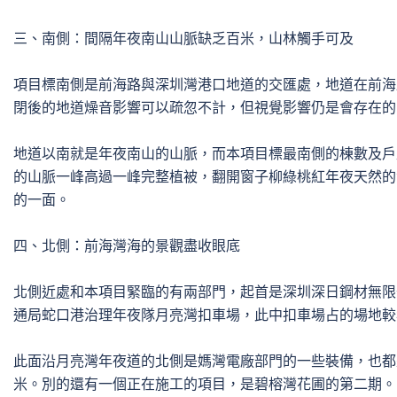
三、南側：間隔年夜南山山脈缺乏百米，山林觸手可及

項目標南側是前海路與深圳灣港口地道的交匯處，地道在前海
閉後的地道燥音影響可以疏忽不計，但視覺影響仍是會存在的。
地道以南就是年夜南山的山脈，而本項目標最南側的棟數及戶
的山脈一峰高過一峰完整植被，翻開窗子柳綠桃紅年夜天然的
的一面。

四、北側：前海灣海的景觀盡收眼底

北側近處和本項目緊臨的有兩部門，起首是深圳深日鋼材無限
通局蛇口港治理年夜隊月亮灣扣車場，此中扣車場占的場地較
此面沿月亮灣年夜道的北側是媽灣電廠部門的一些裝備，也都
米。別的還有一個正在施工的項目，是碧榕灣花圃的第二期。
