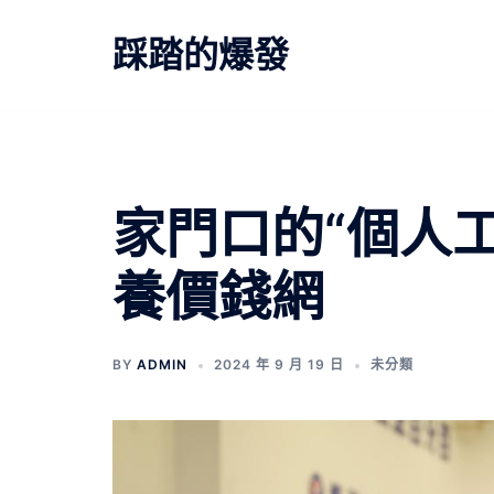
跳
至
踩踏的爆發
主
要
內
容
家門口的“個人
養價錢網
BY
ADMIN
2024 年 9 月 19 日
未分類