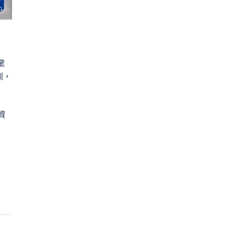
業
訓，
資