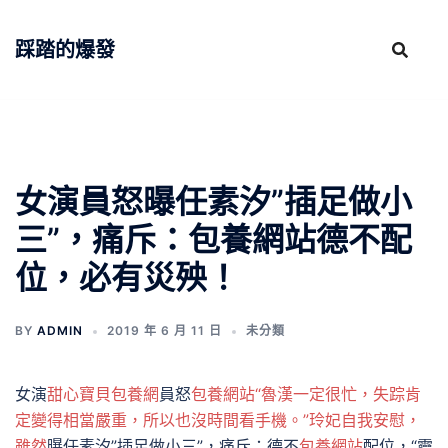
跳
至
踩踏的爆發
主
要
內
容
女演員怒曝任素汐”插足做小
三”，痛斥：包養網站德不配
位，必有災殃！
BY
ADMIN
2019 年 6 月 11 日
未分類
女演
甜心寶貝包養網
員怒
包養網站“魯漢一定很忙，失踪肯
定變得相當嚴重，所以也沒時間看手機。”玲妃自我安慰，
雖然
曝任素汐”插足做小三”，痛斥：德不
包養網站
配位，“靈