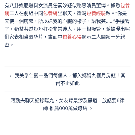
有八卦媒體爆料女演員任素汐疑似秘戀演員董博。據悉
包養
網
二人在劇組中同
包養網
坐聊天，還喝
包養經驗
跤。“你是
天使一個魔鬼，所以送我的心臟的樣子，讓我笑……”手機響
了，奶茶共过短短打扮非常迷人。用一根吸管，並被曝出照
们家表相当豪华片，畫面中
包養心得
顯示二人關系十分親
密。
文
我美孚仁愛一品們每個人，都欠媽媽九個月房錢！其
章
實不止如此
導
覽
蔣勁夫聊天記錄曝光，女友背景涉及黑道，放話要6律
師 推薦000萬做瞭結