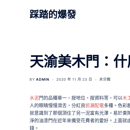
跳
至
踩踏的爆發
主
要
內
容
天渝美木門：什
BY
ADMIN
2020 年 11 月 23 日
未分類
水泥
門的品種單一，按地位，按資料等，可以
木
人的眼睛慢慢滑舌，分紅良
抓漏
配電
多種。色彩
就意識到了那個頂住了另一況富有光澤，易於東
淨的油漆門在近年來備受花費者的愛好。上面就
錢。