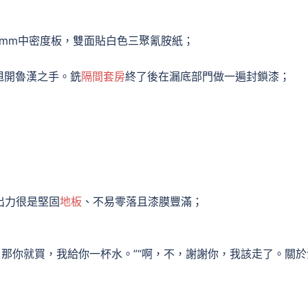
8mm中密度板，雙面貼白色三聚氰胺紙；
甩開魯漢之手。銑
隔間套房
終了後在漏底部門做一遍封鎖漆；
出力很是堅固
地板
、不易零落且漆膜豐滿；
那你就買，我給你一杯水。”“啊，不，謝謝你，我該走了。關於