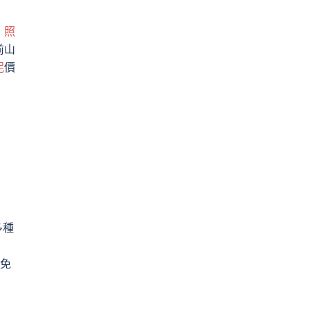
，
照
前山
泥
價
多種
免