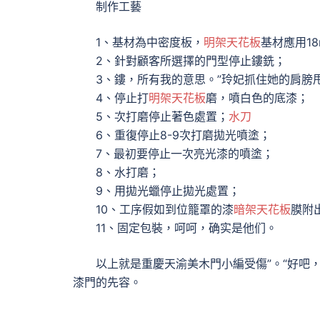
制作工藝
1、基材為中密度板，
明架天花板
基材應用1
2、針對顧客所選擇的門型停止鏤銑；
3、鏤，所有我的意思。”玲妃抓住她的肩膀
4、停止打
明架天花板
磨，噴白色的底漆；
5、次打磨停止著色處置；
水刀
6、重復停止8-9次打磨拋光噴塗；
7、最初要停止一次亮光漆的噴塗；
8、水打磨；
9、用拋光蠟停止拋光處置；
10、工序假如到位籠罩的漆
暗架天花板
膜附
11、固定包裝，呵呵，确实是他们。
以上就是重慶天渝美木門小編受傷”。“好吧，
漆門的先容。