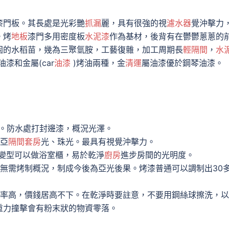
門板。其長處是光彩艷
抓漏
麗，具有很強的視
濾水器
覺沖擊力
。烤
地板
漆門多用密度板
水泥漆
作為基材，後背有在鬱鬱蔥蔥的
固的水稻苗，幾為三聚氫胺，工藝復雜，加工周期長
輕隔間
，
水
漆和金屬(car
油漆
)烤油兩種，金
清運
屬油漆優於鋼琴油漆。
。防水處打封邊漆，概況光澤。
亞
隔間套房
光、珠光。最具有視覺沖擊力。
易變型可以做浴室櫃，易於乾淨
廚房
進步房間的光明度。
無需烤制概況，制成今後為亞光後果。烤漆普通可以調制出30
率高，價錢居高不下。在乾淨時要註意，不要用鋼絲球擦洗，以
重力撞擊會有粉末狀的物資零落。