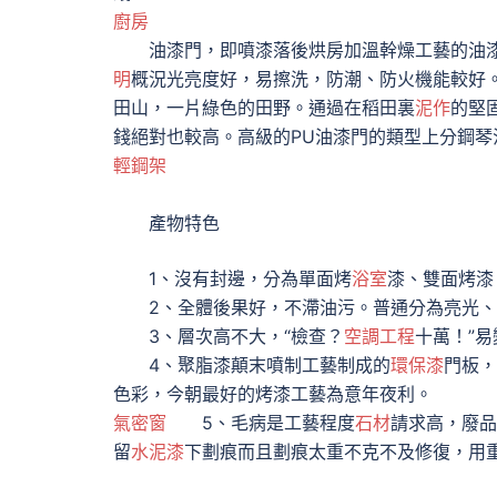
廚房
油漆門，即噴漆落後烘房加溫幹燥工藝的油漆
明
概況光亮度好，易擦洗，防潮、防火機能較好
田山，一片綠色的田野。通過在稻田裏
泥作
的堅
錢絕對也較高。高級的PU油漆門的類型上分鋼琴油
輕鋼架
產物特色
1、沒有封邊，分為單面烤
浴室
漆、雙面烤漆
2、全體後果好，不滯油污。普通分為亮光、
3、層次高不大，“檢查？
空調工程
十萬！”
4、聚脂漆顛末噴制工藝制成的
環保漆
門板，
色彩，今朝最好的烤漆工藝為意年夜利。
氣密窗
5、毛病是工藝程度
石材
請求高，廢品
留
水泥漆
下劃痕而且劃痕太重不克不及修復，用