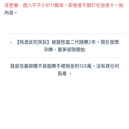
得更懶，週六不不少於11醒來，即使會不願於在宿舍十一點
內容。
文
【陪酒女的哭訴】被變態富二代睡瞭2年，現在我懷
章
孕瞭，噩夢卻剛開始
導
覽
我是信義御爾不是瘋瞭手裡現金約120萬，沒有買任何
房產