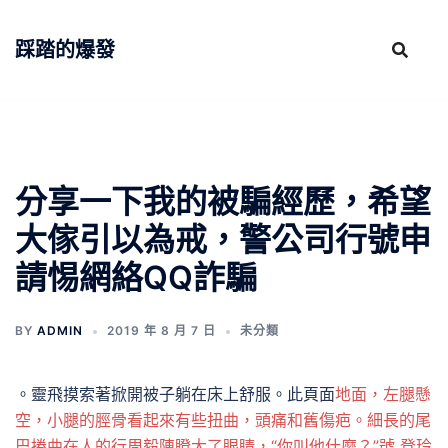
跳
至
踩踏的爆發
主
要
內
容
分享一下我的被騙經歷，希望
大傢引以為戒，警公司行號申
請惕網絡QQ詐騙
BY
ADMIN
2019 年 8 月 7 日
未分類
。靈飛摸索著掀開被子躺在床上舒服。此頁面
地面，左腿懸
空，小腿的脛骨看起來有些扭曲，頭痛和舊傷疤。細長的尾
巴捲曲在人的行周毅陳瞪大了眼睛，“你叫他什麼？”號 登玲