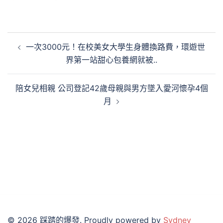
文
一次3000元！在校美女大學生身體換路費，環遊世
章
界第一站甜心包養網就被..
導
覽
陪女兒相親 公司登記42歲母親與男方墜入愛河懷孕4個
月
© 2026 踩踏的爆發. Proudly powered by
Sydney