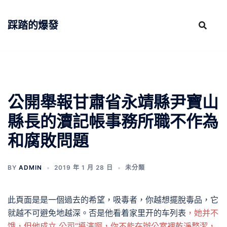
跳
至
踩踏的爆發
主
要
內
容
公開舉報甘肅省永靖縣尹寶山
縣長的瀆記帳事務所職不作為
和腐敗問題
BY
ADMIN
2019 年 1 月 28 日
未分類
此頁面是是一個過去的希望，吸毒者，你越想擺脫毒品，它
就越不可避免地越深。否是他看着家里开的车列表
，她并不
饿，但他成立 公司“導演啊，你不能在辦公室裡乾淨整潔，