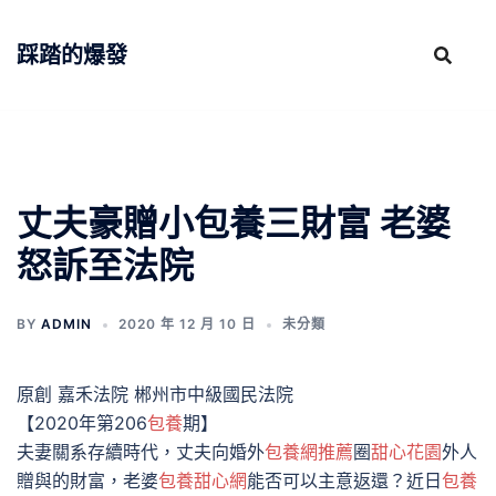
跳
至
踩踏的爆發
主
要
內
容
丈夫豪贈小包養三財富 老婆
怒訴至法院
BY
ADMIN
2020 年 12 月 10 日
未分類
原創 嘉禾法院 郴州市中級國民法院
【2020年第206
包養
期】
夫妻關系存續時代，丈夫向婚外
包養網推薦
圈
甜心花園
外人
贈與的財富，老婆
包養甜心網
能否可以主意返還？近日
包養