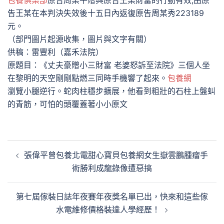
包養俱樂部
原告周某平贈與原告王某財富的行動有效,由原
告王某在本判決失效後十五日內返復原告周某秀223189
元。
（部門圖片起源收集，圖片與文字有關）
供稿：雷豐利（嘉禾法院）
原題目：《丈夫豪贈小三財富 老婆怒訴至法院》三個人坐
在黎明的天空剛剛點燃三同時手機響了起來。
包養網
瀏覽小腿逆行。蛇肉柱穩步擴展，他看到粗壯的石柱上盤虯
的青筋，可怕的頭覆蓋著小小原文
文
張偉平曾包養北電甜心寶貝包養網女生嶽雲鵬腫瘤手
章
術勝利成龍錄像遭惡搞
導
覽
第七屆傢裝日誌年夜賽年夜獎名單已出，快來和這些傢
水電維修價格裝達人學經歷！