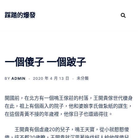
跳
至
踩踏的爆發
主
要
內
容
一個傻子 一個跛子
BY
ADMIN
2020 年 4 月 13 日
未分類
開國前，在北方有一個鳴王傢莊的村落，王開貴傢世代棲身
在此，祖上有個兩入的院子，他和婆娘李氏做紮紙的謀生，
在這個青黃不接的年歲裡，他傢日子也還過得往。
王開貴有個虛歲20的兒子，鳴王天寶，從小就憨憨傻
傻，這不都20歲瞭，王開貴就沉思著拖伐柯人給他傢傻兒