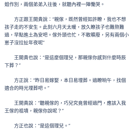
姐作別，兩個弟弟入往後，就聽內裡一陣慟哭。
方正跟王開貴說：“親傢，既然曾經如許瞭，我也不想
孩子走的不安生。此刻六月天太暖，放久瞭孩子也難熬難
過，早點進土為安吧。傢外頭也忙，不敢曠廢，另有兩個小
崽子沒拉扯年夜呢”
王開貴也說：“是這麼個理兒，那親傢你感到什麼時辰
下葬？”
方正說：“昨日易嫁娶，本日易埋葬。過瞭晌午，找個
適合的時光埋葬吧。”
王開貴說：“聽親傢的，巧兒究竟曾經過門，應該入我
王傢的祖墳，親傢你說呢？”
方正也說：“是這個理兒。”