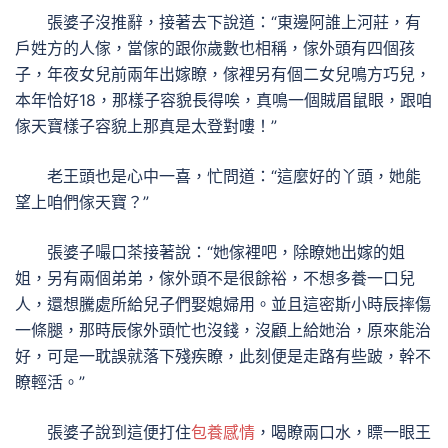
張婆子沒推辭，接著去下說道：“東邊阿誰上河莊，有
戶姓方的人傢，當傢的跟你歲數也相稱，傢外頭有四個孩
子，年夜女兒前兩年出嫁瞭，傢裡另有個二女兒鳴方巧兒，
本年恰好18，那樣子容貌長得唉，真鳴一個賊眉鼠眼，跟咱
傢天寶樣子容貌上那真是太登對嘍！”
老王頭也是心中一喜，忙問道：“這麼好的丫頭，她能
望上咱們傢天寶？”
張婆子嘬口茶接著說：“她傢裡吧，除瞭她出嫁的姐
姐，另有兩個弟弟，傢外頭不是很餘裕，不想多養一口兒
人，還想騰處所給兒子們娶媳婦用。並且這密斯小時辰摔傷
一條腿，那時辰傢外頭忙也沒錢，沒顧上給她治，原來能治
好，可是一耽誤就落下殘疾瞭，此刻便是走路有些跛，幹不
瞭輕活。”
張婆子說到這便打住
包養感情
，喝瞭兩口水，瞟一眼王