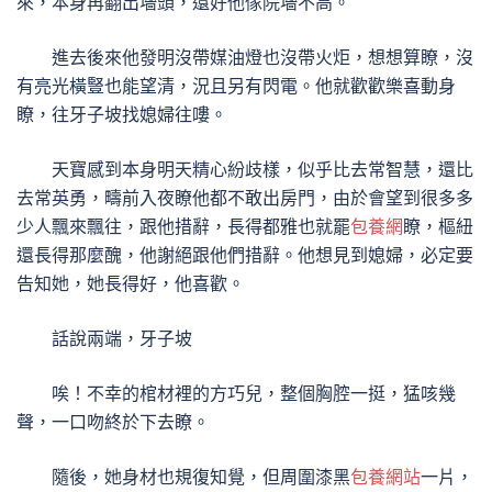
來，本身再翻出墻頭，還好他傢院墻不高。
進去後來他發明沒帶媒油燈也沒帶火炬，想想算瞭，沒
有亮光橫豎也能望清，況且另有閃電。他就歡歡樂喜動身
瞭，往牙子坡找媳婦往嘍。
天寶感到本身明天精心紛歧樣，似乎比去常智慧，還比
去常英勇，疇前入夜瞭他都不敢出房門，由於會望到很多多
少人飄來飄往，跟他措辭，長得都雅也就罷
包養網
瞭，樞紐
還長得那麼醜，他謝絕跟他們措辭。他想見到媳婦，必定要
告知她，她長得好，他喜歡。
話說兩端，牙子坡
唉！不幸的棺材裡的方巧兒，整個胸腔一挺，猛咳幾
聲，一口吻終於下去瞭。
隨後，她身材也規復知覺，但周圍漆黑
包養網站
一片，