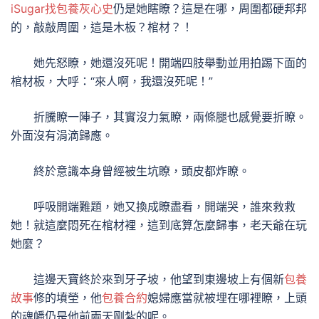
iSugar找包養灰心史
仍是她瞎瞭？這是在哪，周圍都硬邦邦
的，敲敲周圍，這是木板？棺材？！
她先怒瞭，她還沒死呢！開端四肢舉動並用拍踢下面的
棺材板，大呼：“來人啊，我還沒死呢！”
折騰瞭一陣子，其實沒力氣瞭，兩條腿也感覺要折瞭。
外面沒有涓滴歸應。
終於意識本身曾經被生坑瞭，頭皮都炸瞭。
呼吸開端難題，她又換成瞭盡看，開端哭，誰來救救
她！就這麼悶死在棺材裡，這到底算怎麼歸事，老天爺在玩
她麼？
這邊天寶終於來到牙子坡，他望到東邊坡上有個新
包養
故事
修的墳塋，他
包養合約
媳婦應當就被埋在哪裡瞭，上頭
的魂幡仍是他前兩天剛紮的呢。