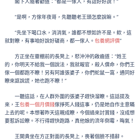
閣下人隨著勸道：“都是一傢人，有話好好說！”
“是啊，方傢年夜哥，先聽聽老王頭怎麼說嘛。”
“先坐下喝口水，消消氣，誰都不想如許不是。欸，這
就對瞭，有事咱好說好磋商，都一傢人。
包養網評價
”
方正坐在靈棚前的長凳上，怒沖沖的啟齒道：“姓王
的，你明天不給我一個說法，我就報官，殺人償命，你們王
傢一個都跑不瞭！另有阿誰張婆子，你們蛇鼠一窩，通同好
瞭來誆說謊，她也跑不瞭！”
一聽這話，在人群外圍的張婆子趕快溜瞭。這話提及
來，王
包養一個月價錢
傢掙死人錢這事，仍是她自作主意瞞
上去的呢。本想著昨天這親成瞭，今個過來討賞錢，沒成想
要惹訴訟瞭。不行得趕快跑路，真他娘的流年倒霉，晦氣！
王開貴坐在方正對面的長凳上，喪著個臉不措辭。