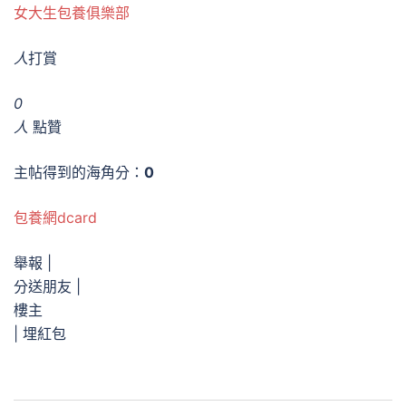
女大生包養俱樂部
人
打賞
0
人
點贊
主帖得到的海角分：
0
包養網dcard
舉報 |
分送朋友 |
樓主
|
埋紅包