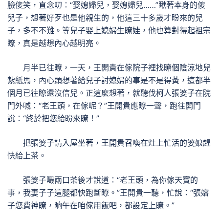
臉傻笑，直念叨：“娶媳婦兒，娶媳婦兒……”瞅著本身的傻
兒子，想著好歹也是他親生的，他這三十多歲才盼來的兒
子，多不不難。等兒子娶上媳婦生瞭娃，他也算對得起祖宗
瞭，真是越想內心越明亮。
月半已往瞭，一天，王開貴在傢院子裡找瞭個陰涼地兒
紮紙馬，內心頭想著給兒子討媳婦的事是不是得黃，這都半
個月已往瞭還沒信兒。正這麼想著，就聽伐柯人張婆子在院
門外喊：“老王頭，在傢呢？”王開貴應瞭一聲，跑往開門
說：“終於把您給盼來瞭！”
把張婆子請入屋坐著，王開貴召喚在灶上忙活的婆娘趕
快給上茶。
張婆子嘬兩口茶後才說道：“老王頭，為你傢天寶的
事，我妻子子這腿都快跑斷瞭。”王開貴一聽，忙說：“張嬸
子您費神瞭，晌午在咱傢用飯吧，都設定上瞭。”