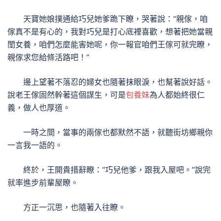
天寶她娘撲通給巧兒她爹跪下瞭，哭著說：“親傢，咱
傢真不是有心的，我對巧兒是打心底裡喜歡，想著把她當親
閨女養，咱們怎麼能害她呢，你一報官咱們王傢可就完瞭，
親傢求您給條活路吧！”
邊上望著不落忍的婦女也隨著抹眼淚，也幫著說好話。
說老王傢固然幹著這個謀生，可是
包養妹
為人都始終很仁
義，做人也厚道。
一時之間，當事的兩傢也都默然不語，就聽街坊鄉親你
一言我一語的。
終於，王開貴措辭瞭：“巧兒他爹，跟我入屋吧。”說完
就率進步前輩屋瞭。
方正一沉思，也隨著入往瞭。