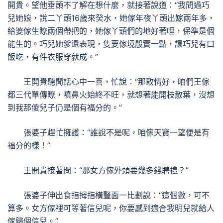
開貴。望他垂頭不了解在想什麼，就接著說道：“我問過巧
兒她娘，說二丫頭16歲來癸水，她傢年夜丫頭出嫁兩年多，
給婆傢生瞭兩個帶把的，她傢丫頭們的地好著哩，保準是個
能生的。巧兒她爹還表現，隻要傢境殷實一點，讓巧兒有口
飯吃，有件衣服穿就成。”
王開貴聽聞話心中一喜，忙說：“那敢情好，咱們王傢
都三代單傳瞭，噴鼻火始終不旺，就想著能開枝散葉，沒想
到我那傻兒子仍是個有福分的。”
張婆子趕忙擁護：“誰說不是呢，咱傢天寶一望便是有
福分的樣！”
王開貴接著問：“那女方傢外頭要幾多錢聘禮？”
張婆子伸出食指拇指橫豎面一比劃說：“這個數，可不
算多。女方傢裡可等著信兒呢，你要感到適合我明兒就給人
傢歸個信兒。”