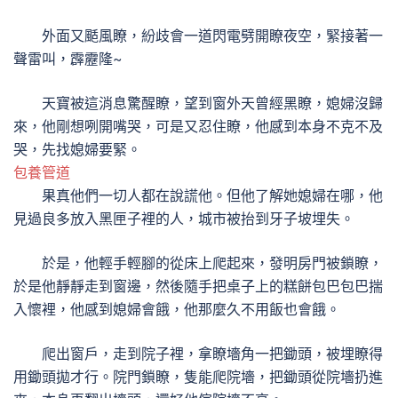
外面又颳風瞭，紛歧會一道閃電劈開瞭夜空，緊接著一
聲雷叫，霹靂隆~
天寶被這消息驚醒瞭，望到窗外天曾經黑瞭，媳婦沒歸
來，他剛想咧開嘴哭，可是又忍住瞭，他感到本身不克不及
哭，先找媳婦要緊。
包養管道
果真他們一切人都在說謊他。但他了解她媳婦在哪，他
見過良多放入黑匣子裡的人，城市被抬到牙子坡埋失。
於是，他輕手輕腳的從床上爬起來，發明房門被鎖瞭，
於是他靜靜走到窗邊，然後隨手把桌子上的糕餅包巴包巴揣
入懷裡，他感到媳婦會餓，他那麼久不用飯也會餓。
爬出窗戶，走到院子裡，拿瞭墻角一把鋤頭，被埋瞭得
用鋤頭拋才行。院門鎖瞭，隻能爬院墻，把鋤頭從院墻扔進