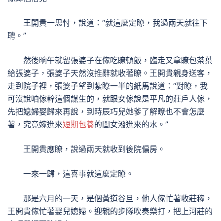
王開貴一思忖，說道：“就這麼定瞭，我過兩天就往下
聘。”
然後晌午就留張婆子在傢吃瞭頓飯，臨走又拿瞭包茶葉
給張婆子，張婆子天然沒推辭就收著瞭。王開貴親身送客，
走到院子裡，張婆子望到紮瞭一半的紙馬說道：“對瞭，我
可沒說咱傢幹這個謀生的，就跟女傢說是平凡的莊戶人傢，
先把媳婦娶歸來再說，到時辰巧兒她爹了解瞭也不會怎麼
著，究竟嫁進來
短期包養
的閨女潑進來的水。”
王開貴應瞭，說過兩天就收到後院偏房。
一來一歸，這喜事就這麼定瞭。
那是六月的一天，是個黃道谷旦，他人傢忙著收莊稼，
王開貴傢忙著娶兒媳婦。迎親的步隊吹奏樂打，把上河莊的