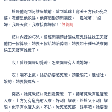
於是他跑到阿誰座墳前，望到墓碑上寫著王方氏巧兒之
墓，嗯便是他媳婦。他揮起鋤頭開端挖，一邊喊著：“媳
婦，我是天寶，我來接你歸傢！”
包養網
棺材內裡的巧兒，曾經開端預計釀成厲鬼歸往找王天寶
他們一傢算賬，她要王傢給她陪葬啊，她要想十種死法來伺
候王天寶阿誰傻子。
哎！曾經聞聲幻覺瞭，怎麼聞聲有人喊媳婦，
哎！喘不上氣，姑奶奶要憋死瞭，頭暈眼花，還想吐，
娘的，她要變厲鬼。
突然，她感覺棺材激烈震驚瞭一下，接著感覺有風灌瞭
入來，上方另有道光射入來，好刺目耀眼，終於又不刺目耀
眼。似乎有水灌入來，不妨，淹死憋死都一歸事吧。她要變