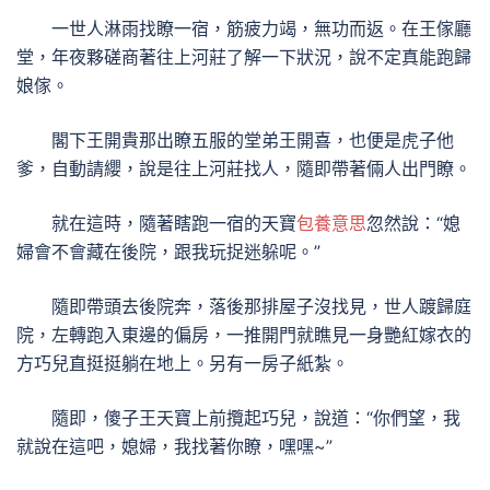
一世人淋雨找瞭一宿，筋疲力竭，無功而返。在王傢廳
堂，年夜夥磋商著往上河莊了解一下狀況，說不定真能跑歸
娘傢。
閣下王開貴那出瞭五服的堂弟王開喜，也便是虎子他
爹，自動請纓，說是往上河莊找人，隨即帶著倆人出門瞭。
就在這時，隨著瞎跑一宿的天寶
包養意思
忽然說：“媳
婦會不會藏在後院，跟我玩捉迷躲呢。”
隨即帶頭去後院奔，落後那排屋子沒找見，世人踱歸庭
院，左轉跑入東邊的偏房，一推開門就瞧見一身艷紅嫁衣的
方巧兒直挺挺躺在地上。另有一房子紙紮。
隨即，傻子王天寶上前攬起巧兒，說道：“你們望，我
就說在這吧，媳婦，我找著你瞭，嘿嘿~”