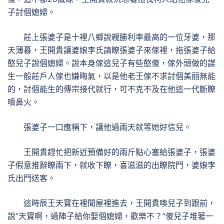
子討個媳婦。
莊上張婆子是十裡八鄉說親勝利率最高的一位牙婆，那
天薄暮，王開貴讓婆娘李氏請瞭張婆子來傢裡，拖張婆子給
憨兒子說個媳婦。說本身傢這兒子有些憨傻，傢外頭做的謀
生一般莊戶人傢也嫌晦氣，以是他老王傢不求討個美丽無能
的，討個能生的傳宗接代就行，可不克不及在他這一代斷瞭
噴鼻火。
張婆子一口應稱下，讓他過兩天就等她好信兒。
王開貴趕忙把新近預備好的兩斤點心塞給張婆子，張婆
子假意推辭瞭兩下，就收下瞭，喜滋滋的出瞭院門，婆娘李
氏出門送客。
這時辰王天寶在裡間屋裡進去，王開貴喚兒子到跟前，
說“天寶啊，過陣子給你娶個媳婦，歡樂不？”傻兒子堆著一