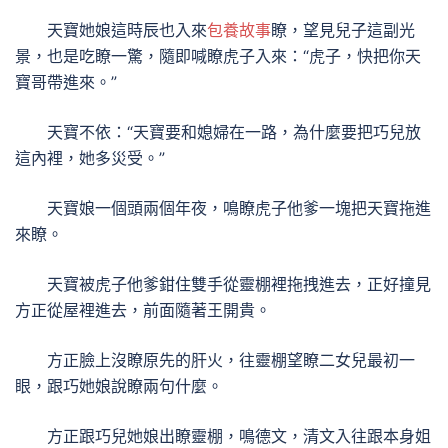
天寶她娘這時辰也入來
包養故事
瞭，望見兒子這副光
景，也是吃瞭一驚，隨即喊瞭虎子入來：“虎子，快把你天
寶哥帶進來。”
天寶不依：“天寶要和媳婦在一路，為什麼要把巧兒放
這內裡，她多災受。”
天寶娘一個頭兩個年夜，鳴瞭虎子他爹一塊把天寶拖進
來瞭。
天寶被虎子他爹鉗住雙手從靈棚裡拖拽進去，正好撞見
方正從屋裡進去，前面隨著王開貴。
方正臉上沒瞭原先的肝火，往靈棚望瞭二女兒最初一
眼，跟巧她娘說瞭兩句什麼。
方正跟巧兒她娘出瞭靈棚，鳴德文，清文入往跟本身姐