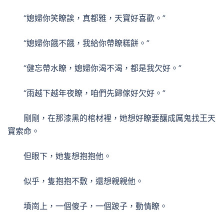
“媳婦你笑瞭誒，真都雅，天寶好喜歡。”
“媳婦你餓不餓，我給你帶瞭糕餅。”
“健忘帶水瞭，媳婦你渴不渴，都是我欠好。”
“雨越下越年夜瞭，咱們先歸傢好欠好。”
剛剛，在那漆黑的棺材裡，她想好瞭要釀成厲鬼找王天
寶索命。
但眼下，她隻想抱抱他。
似乎，隻抱抱不敷，還想親親他。
墳崗上，一個傻子，一個跛子，動情瞭。