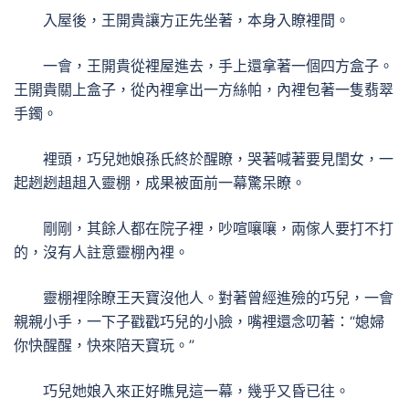
入屋後，王開貴讓方正先坐著，本身入瞭裡間。
一會，王開貴從裡屋進去，手上還拿著一個四方盒子。
王開貴關上盒子，從內裡拿出一方絲帕，內裡包著一隻翡翠
手鐲。
裡頭，巧兒她娘孫氏終於醒瞭，哭著喊著要見閨女，一
起趔趔趄趄入靈棚，成果被面前一幕驚呆瞭。
剛剛，其餘人都在院子裡，吵喧嚷嚷，兩傢人要打不打
的，沒有人註意靈棚內裡。
靈棚裡除瞭王天寶沒他人。對著曾經進殮的巧兒，一會
親親小手，一下子戳戳巧兒的小臉，嘴裡還念叨著：“媳婦
你快醒醒，快來陪天寶玩。”
巧兒她娘入來正好瞧見這一幕，幾乎又昏已往。