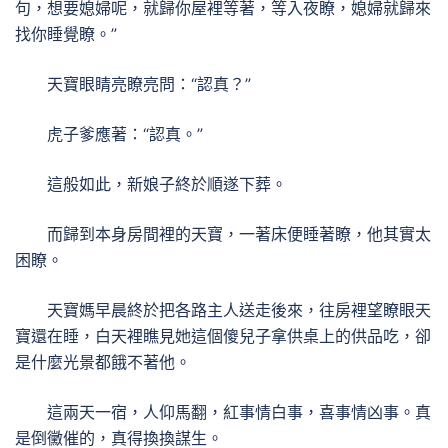
句，想要媳婦呢，就歸你屋裡等著，等入夜瞭，媳婦就歸來
找你睡覺瞭。”
天寶眼睛亮瞭亮問：“認真？”
虎子爹應著：“認真。”
這般如此，新娘子終於順遂下葬。
而歸到本身房間裡的天寶，一著床便睡著瞭，他其實太
困瞭。
天寶媽早晨終於把各路主人送走後來，往房裡望瞭眼天
寶還在睡，白天裡瞧見她這個傻兒子拿供桌上的供品吃，卻
是什麼光景都餓不著他。
這兩天一宿，人仰馬翻，紅事情白事，喜事情凶事。真
是倒黴催的，真得換換謀生。