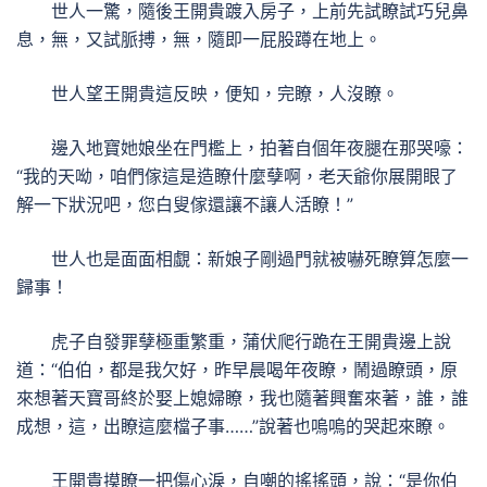
世人一驚，隨後王開貴踱入房子，上前先試瞭試巧兒鼻
息，無，又試脈搏，無，隨即一屁股蹲在地上。
世人望王開貴這反映，便知，完瞭，人沒瞭。
邊入地寶她娘坐在門檻上，拍著自個年夜腿在那哭嚎：
“我的天呦，咱們傢這是造瞭什麼孽啊，老天爺你展開眼了
解一下狀況吧，您白叟傢還讓不讓人活瞭！”
世人也是面面相覷：新娘子剛過門就被嚇死瞭算怎麼一
歸事！
虎子自發罪孽極重繁重，蒲伏爬行跪在王開貴邊上說
道：“伯伯，都是我欠好，昨早晨喝年夜瞭，鬧過瞭頭，原
來想著天寶哥終於娶上媳婦瞭，我也隨著興奮來著，誰，誰
成想，這，出瞭這麼檔子事……”說著也嗚嗚的哭起來瞭。
王開貴摸瞭一把傷心淚，自嘲的搖搖頭，說：“是你伯