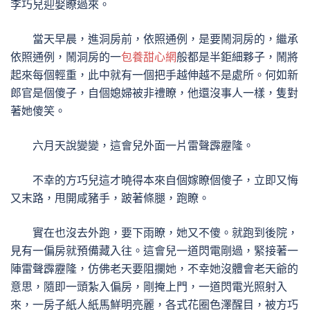
李巧兒迎娶瞭過來。
當天早晨，進洞房前，依照通例，是要鬧洞房的，繼承
依照通例，鬧洞房的一
包養甜心網
般都是半鉅細夥子，鬧將
起來每個輕重，此中就有一個把手越伸越不是處所。何如新
郎官是個傻子，自個媳婦被非禮瞭，他還沒事人一樣，隻對
著她傻笑。
六月天說變變，這會兒外面一片雷聲霹靂隆。
不幸的方巧兒這才曉得本來自個嫁瞭個傻子，立即又悔
又末路，甩開咸豬手，跛著條腿，跑瞭。
實在也沒去外跑，要下雨瞭，她又不傻。就跑到後院，
見有一偏房就預備藏入往。這會兒一道閃電剛過，緊接著一
陣雷聲霹靂隆，仿佛老天要阻攔她，不幸她沒體會老天爺的
意思，隨即一頭紮入偏房，剛掩上門，一道閃電光照射入
來，一房子紙人紙馬鮮明亮麗，各式花圈色澤醒目，被方巧