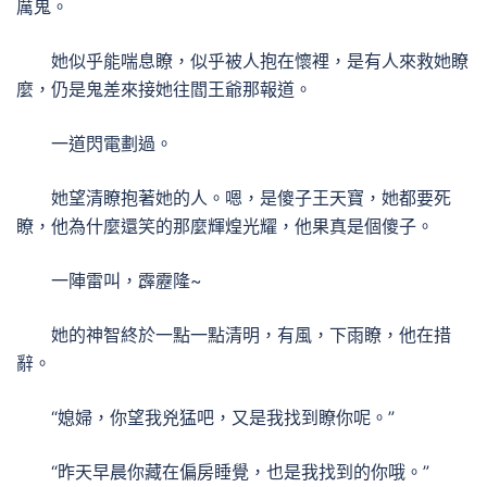
厲鬼。
她似乎能喘息瞭，似乎被人抱在懷裡，是有人來救她瞭
麼，仍是鬼差來接她往閻王爺那報道。
一道閃電劃過。
她望清瞭抱著她的人。嗯，是傻子王天寶，她都要死
瞭，他為什麼還笑的那麼輝煌光耀，他果真是個傻子。
一陣雷叫，霹靂隆~
她的神智終於一點一點清明，有風，下雨瞭，他在措
辭。
“媳婦，你望我兇猛吧，又是我找到瞭你呢。”
“昨天早晨你藏在偏房睡覺，也是我找到的你哦。”