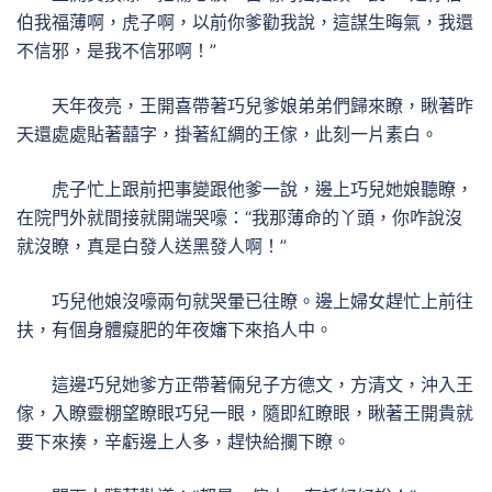
伯我福薄啊，虎子啊，以前你爹勸我說，這謀生晦氣，我還
不信邪，是我不信邪啊！”
天年夜亮，王開喜帶著巧兒爹娘弟弟們歸來瞭，瞅著昨
天還處處貼著囍字，掛著紅綢的王傢，此刻一片素白。
虎子忙上跟前把事變跟他爹一說，邊上巧兒她娘聽瞭，
在院門外就間接就開端哭嚎：“我那薄命的丫頭，你咋說沒
就沒瞭，真是白發人送黑發人啊！”
巧兒他娘沒嚎兩句就哭暈已往瞭。邊上婦女趕忙上前往
扶，有個身體癡肥的年夜嬸下來掐人中。
這邊巧兒她爹方正帶著倆兒子方德文，方清文，沖入王
傢，入瞭靈棚望瞭眼巧兒一眼，隨即紅瞭眼，瞅著王開貴就
要下來揍，辛虧邊上人多，趕快給攔下瞭。