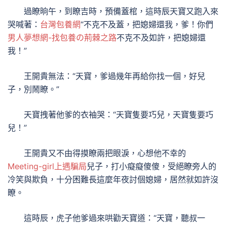
過瞭晌午，到瞭吉時，預備蓋棺，這時辰天寶又跑入來
哭喊著：
台灣包養網
“不克不及蓋，把媳婦還我，爹！你們
男人夢想網-找包養の荊棘之路
不克不及如許，把媳婦還
我！”
王開貴無法：“天寶，爹過幾年再給你找一個，好兒
子，別鬧瞭。”
天寶拽著他爹的衣袖哭：“天寶隻要巧兒，天寶隻要巧
兒！”
王開貴又不由得摸瞭兩把眼淚，心想他不幸的
Meeting-girl上遇騙局
兒子，打小癡癡傻傻，受絕瞭旁人的
冷笑與欺負，十分困難長這麼年夜討個媳婦，居然就如許沒
瞭。
這時辰，虎子他爹過來哄勸天寶道：“天寶，聽叔一