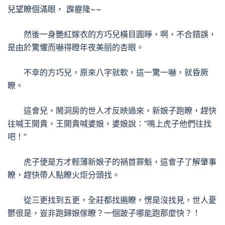
兒望瞭個滿眼， 霹靂隆~~
然後一身艷紅嫁衣的方巧兒橫目圓睜，啊，不合錯誤，
是由於驚懼而嚇得瞪年夜美丽的杏眼。
不幸的方巧兒，原來八字就軟，這一驚一嚇，就昏厥
瞭。
這會兒，鬧洞房的世人才反映過來，新娘子跑瞭，趕快
往喊王開貴，王開貴喊婆娘，婆娘說：“鳴上虎子他們往找
吧！”
虎子便是方才輕薄新娘子的禍首罪魁，這會子了解肇事
瞭，趕快帶人點瞭火炬分頭找。
從三更找到五更，全莊都找遍瞭，愣是沒找見，世人憂
鬱很是，豈非跑歸娘傢瞭？一個跛子哪能跑那麼快？！