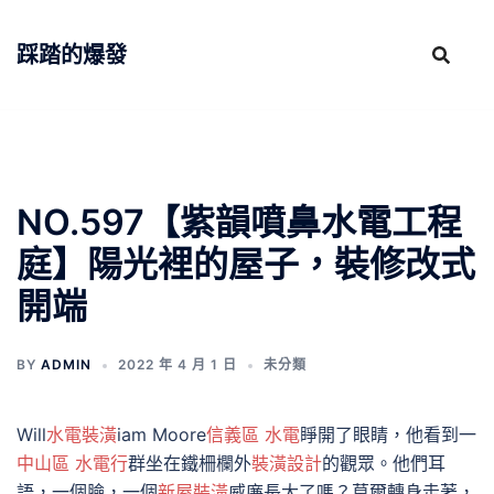
跳
至
踩踏的爆發
主
要
內
容
NO.597【紫韻噴鼻水電工程
庭】陽光裡的屋子，裝修改式
開端
BY
ADMIN
2022 年 4 月 1 日
未分類
Will
水電裝潢
iam Moore
信義區 水電
睜開了眼睛，他看到一
中山區 水電行
群坐在鐵柵欄外
裝潢設計
的觀眾。他們耳
語，一個臉，一個
新屋裝潢
威廉長大了嗎？莫爾轉身走著，