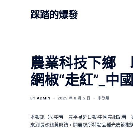
跳
至
踩踏的爆發
主
要
內
容
農業科技下鄉 
網椒“走紅”_中
BY
ADMIN
2025 年 8 月 5 日
未分類
本報訊（吳雯芳 農平易近日報·中國農網記者 
來到長沙縣黃興鎮，開展處所特點品種光皮辣椒