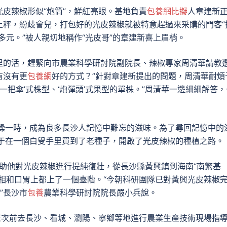
皮辣椒形似“炮筒”，鮮紅亮眼。基地負責
包養網比擬
人章建新
上秤，紛歧會兒，打包好的光皮辣椒就被特意趕過來采購的門客“
多元。”被人親切地稱作“光皮哥”的章建新喜上眉梢。
里的活，趕緊向市農業科學研討院副院長、辣椒專家周清華請教
有沒有更
包養網
好的方式？”針對章建新提出的問題，周清華耐煩
一把傘’式株型、‘炮彈頭’式果型的單株。”周清華一邊細細解答，
”名噪一時，成為良多長沙人記憶中難忘的滋味。為了尋回記憶中的
終于在一個白叟手里買到了老種子，開啟了光皮辣椒的種植之路。
協助他對光皮辣椒進行提純復壯，從長沙縣黃興鎮到海南“南繁基
相和口胃上都上了一個臺階。“今朝科研團隊已對黃興光皮辣椒
”長沙市
包養
農業科學研討院院長嚴小兵說。
屢次前去長沙、看城、瀏陽、寧鄉等地進行農業生產技術現場指