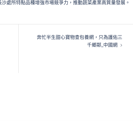
長沙處所特點品種增強市場競爭力，推動蔬菜產業高質量發展。
奔忙半生甜心寶物查包養網，只為護佑三
千鄉鄰_中國網