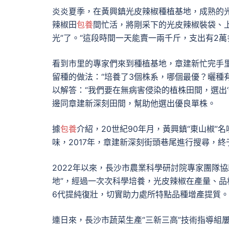
炎炎夏季，在黃興鎮光皮辣椒種植基地，成熟的光
辣椒田
包養
間忙活，將剛采下的光皮辣椒裝袋、
光”了。“這段時間一天能賣一兩千斤，支出有2萬
看到市里的專家們來到種植基地，章建新忙完手
留種的做法：“培養了3個株系，哪個最優？曬種
以解答：“我們要在無病害侵染的植株田間，選出‘
邊同章建新深刻田間，幫助他選出優良單株。
據
包養
介紹，20世紀90年月，黃興鎮“東山椒
味，2017年，章建新深刻街頭巷尾進行搜尋，
2022年以來，長沙市農業科學研討院專家團隊
地”，經過一次次科學培養，光皮辣椒在產量、品
6代提純復壯，切實助力處所特點品種增產提質。
連日來，長沙市蔬菜生產“三新三高”技術指導組