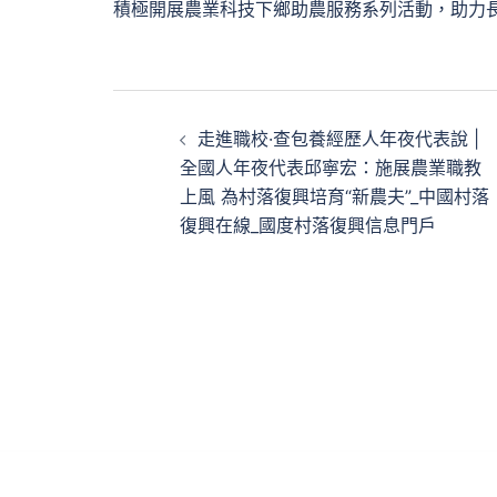
積極開展農業科技下鄉助農服務系列活動，助力
文
走進職校·查包養經歷人年夜代表說 |
章
全國人年夜代表邱寧宏：施展農業職教
上風 為村落復興培育“新農夫”_中國村落
導
復興在線_國度村落復興信息門戶
覽