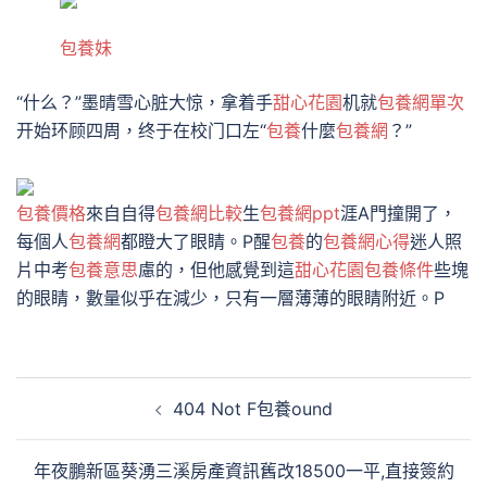
包養妹
“什么？”墨晴雪心脏大惊，拿着手
甜心花園
机就
包養網單次
开始环顾四周，终于在校门口左“
包養
什麼
包養網
？”
包養價格
來自自得
包養網比較
生
包養網ppt
涯A門撞開了，
每個人
包養網
都瞪大了眼睛。P醒
包養
的
包養網心得
迷人照
片中考
包養意思
慮的，但他感覺到這
甜心花園
包養條件
些塊
的眼睛，數量似乎在減少，只有一層薄薄的眼睛附近。P
文
404 Not F包養ound
章
導
年夜鵬新區葵湧三溪房產資訊舊改18500一平,直接簽約
覽