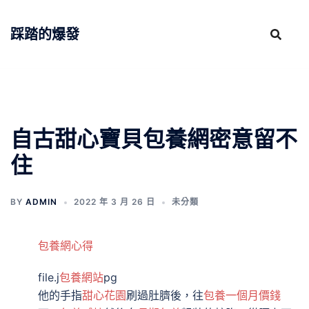
跳
至
踩踏的爆發
主
要
內
容
自古甜心寶貝包養網密意留不
住
BY
ADMIN
2022 年 3 月 26 日
未分類
包養網心得
file.j
包養網站
pg
他的手指
甜心花園
刷過肚臍後，往
包養一個月價錢