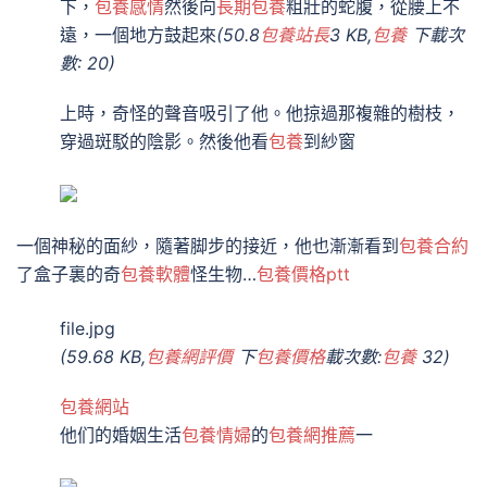
下，
包養感情
然後向
長期包養
粗壯的蛇腹，從腰上不
遠，一個地方鼓起來
(50.8
包養站長
3 KB,
包養
下載次
數: 20)
上時，奇怪的聲音吸引了他。他掠過那複雜的樹枝，
穿過斑駁的陰影。然後他看
包養
到紗窗
一個神秘的面紗，隨著脚步的接近，他也漸漸看到
包養合約
了盒子裏的奇
包養軟體
怪生物…
包養價格ptt
file.jpg
(59.68 KB,
包養網評價
下
包養價格
載次數:
包養
32)
包養網站
他们的婚姻生活
包養情婦
的
包養網推薦
一