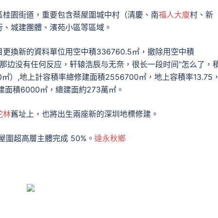
區桂園街道，重要包含蔡屋圍城中村（清慶、南
福人大廈
村、新
行、城建團體、濱苑小區等區域。
換新的資料單位用空中積336760.5㎡，撤除用空中積
那边没有任何反应，轩辕浩辰与无奈，很长一段时间“怎么了，
0㎡）,地上計容積率總修建面積2556700㎡，地上容積率13.75
建面積6000㎡，總建面約273萬㎡。
陀林
舊址上，也將出生兩座新的深圳地標修建。
蔡屋圍超高層主體完成 50%。
達永秋鄉