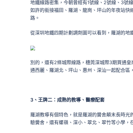
地鐵線路密集，今朝曾經有1號線、2號線、3號線
如許的銜接福田、羅湖、龍崗、坪山的年夜站快線
路。
從深圳地鐵四期計劃調劑圖可以看到，羅湖的地
別的，還有2條城際線路，穗莞深城際3期買通
通西麗、羅湖北、坪山、惠州、深汕一起配合區
3、王牌二：成熟的教導、醫療配套
羅湖教導有個特色，就是羅湖的黌舍顛末長時光
驗黌舍，還有螺嶺、深小、翠北、翠竹等小學，