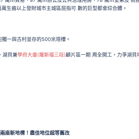
37 萬㎡貿易、97 萬㎡辦公及公共治理用房、78 萬㎡室第及 商
萬萬生齒以上發財城市主城區屈指可 數的巨型都會綜合體。
獨一與古村並存的500米塔樓。
，湖貝兼
學府大廈(羅斯福三段)
顧片區一期 周全開工，力爭湖貝
兩座新地標！盡佳地位超等舊改