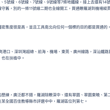
、5號線、6號線、7號線、9號線等7條地鐵線，接上去還有14
守舊，別的一條11號線二期也全線開工，買通瞭羅湖到機場縱
鐵密集度很是高，並且工具南北向任何一個標的目的都是買通的
皇崗港口、深圳灣超總、前海、機場、東莞、廣州線路，深汕鐵路
，也在扶植中。
的歷練，廣泛都不錯，羅湖除瞭深中、還有翠園、翠園東曉、第
在某全國百佳教導縣市評選中中，羅湖區位列第七。