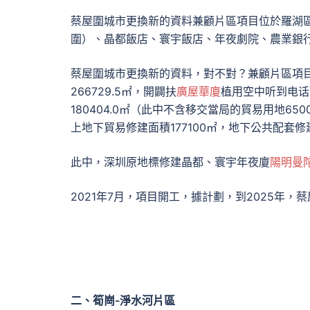
蔡屋圍城市更換新的資料兼顧片區項目位於羅湖
圍）、晶都飯店、寰宇飯店、年夜劇院、農業銀
蔡屋圍城市更換新的資料，對不對？兼顧片區項目更
266729.5㎡，開闢扶
廣屋華廈
植用空中听到电话
180404.0㎡（此中不含移交當局的貿易用地650
上地下貿易修建面積177100㎡，地下公共配套修
此中，深圳原地標修建晶都、寰宇年夜廈
陽明曼
2021年7月，項目開工，據計劃，到2025年，
二、筍崗-淨水河片區