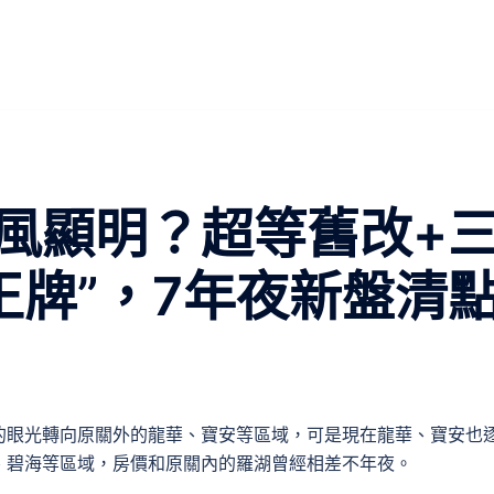
風顯明？超等舊改+
王牌”，7年夜新盤清
的眼光轉向原關外的龍華、寶安等區域，可是現在龍華、寶安也
、碧海等區域，房價和原關內的羅湖曾經相差不年夜。