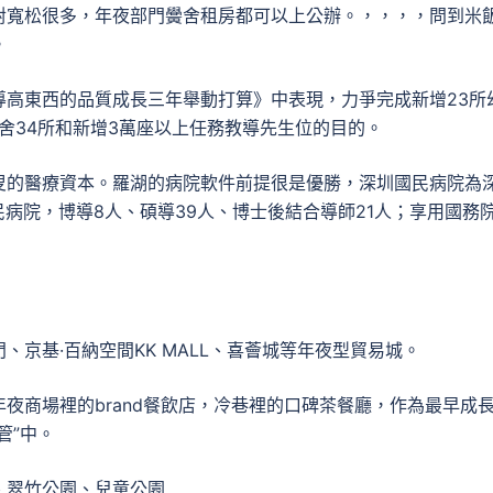
對寬松很多，年夜部門黌舍租房都可以上公辦。，，，，問到米
。
導高東西的品質成長三年舉動打算》中表現，力爭完成新增23所
黌舍34所和新增3萬座以上任務教導先生位的目的。
叟的醫療資本。羅湖的病院軟件前提很是優勝，深圳國民病院為
民病院，博導8人、碩導39人、博士後結合導師21人；享用國務
京基·百納空間KK MALL、喜薈城等年夜型貿易城。
夜商場裡的brand餐飲店，冷巷裡的口碑茶餐廳，作為最早成
管”中。
、翠竹公園、兒童公園……