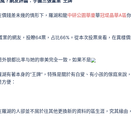
風？網友評論：手握三張置業“王牌”
在價錢差未幾的情形下，羅湖和龍
中研公園華廈
華
冠堤晶華A區
置業的網友，投瞭64票，占比66%。從本次投票來看，在異樣價
是外貌都比率与她的审美完全一致，如果不是
湖有著本身的“王牌”，特殊是關於有白叟、有小孩的傢庭來說
是方便：
在羅湖的人卻並不屑於往其他更換新的資料的區生涯，究其緣由