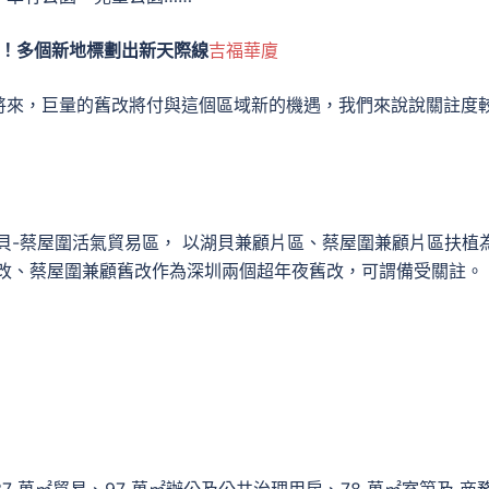
！多個新地標劃出新天際線
吉福華廈
將來，巨量的舊改將付與這個區域新的機遇，我們來說說關註度
湖貝-蔡屋圍活氣貿易區， 以湖貝兼顧片區、蔡屋圍兼顧片區扶植
舊改、蔡屋圍兼顧舊改作為深圳兩個超年夜舊改，可謂備受關註。