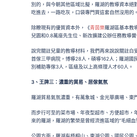
別的，與今朝其他區域比擬，羅湖的教導資本絕
吃進去，一路吃灰，口袋專門買這套自然沒用的
除瞭現有的優質資本外，《
青茵樂
羅湖區基本教
兒園和0.8萬座先生位、新改擴建公辦任務教導
說完關註兒童的教導材料，我們再來說說關註白
首傢三甲病院，博導28人，碩導162人；羅湖國
別補助專傢3人，區級及以上高條理人才60人。
3、王牌三：濃重的貿易、居傢氣氛
羅湖貿易氣氛濃重，有萬象城、金光華廣場、東門、
而步行可至的菜市場、年夜型超市、方便超市，年
來的羅湖，羅湖的繁榮是曾經流進區域的“毛細血
公園方面，羅湖有梧桐山、東湖公園、國民公園