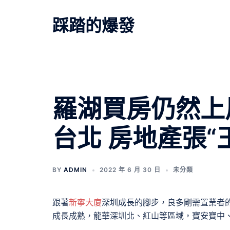
跳
至
踩踏的爆發
主
要
內
容
羅湖買房仍然上
台北 房地產張“
BY
ADMIN
2022 年 6 月 30 日
未分類
跟著
新寧大廈
深圳成長的腳步，良多剛需置業者
成長成熟，龍華深圳北、紅山等區域，寶安寶中