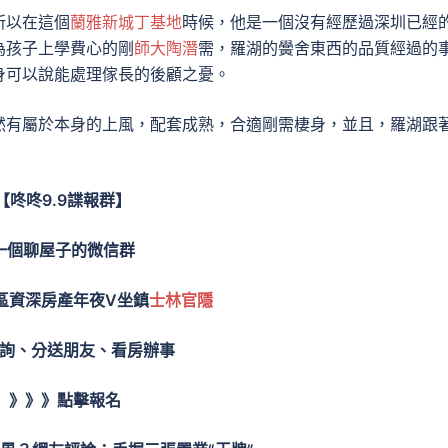
所以在這個
蘭雅新城丁基地
時候，他是一個沒有經歷過深圳已經
為孩子上學費心的剛
師大陶潛
需，羅湖的黌舍東西的品質經過的
身可以說能處理傢長的後顧之憂。
然有屬於本身的上風，配套成熟，合適剛需棲身，並且，羅湖跟
【咚咚9.9諜報群】
一個聊屋子的微信群
區資深房產年夜V坐鎮
士林官隱
詢、分送朋友、看房辦事
》》》點擊報名