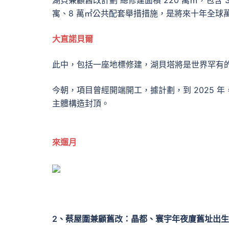
湖貝兼顧舊改計劃 總修建面積 220 萬㎡，包含 
寓、8 萬㎡公共配套舉措措施，是將來十年全球
大直諾貝爾
此中，包括一座地標修建，湖貝塔將是世界罕有的
今朝，項目曾經開端開工，據計劃，到 2025 年
主體構造封頂。
來遛月
2、蔡屋圍
兼顧舊改：
晶都、寰宇年夜廈舊址出生