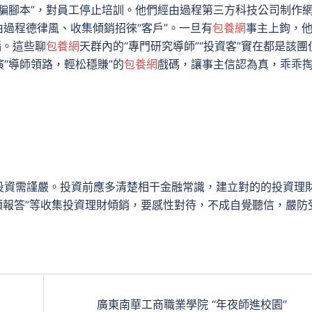
騙腳本”，對員工停止培訓。他們經由過程第三方科技公司制作
由過程德律風、收集傾銷招徠“客戶”。一旦有
包養網
事主上鉤，
腦。這些聊
包養網
天群內的“專門研究導師”“投資客”實在都是該團
“導師領路，輕松穩賺”的
包養網
戲碼，讓事主信認為真，乖乖
投資需謹嚴。投資前應多清楚相干金融常識，建立對的的投資理
高額報答”等收集投資理財傾銷，要感性對待，不成自覺聽信，嚴防
廣東南華工商職業學院 “年夜師進校園”