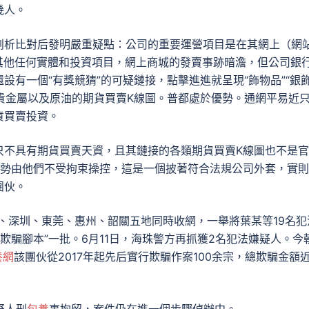
幾人。
剖析比對后發明嚴重疑點：公司的重要運營項目是在其網上（網
其他任何實體和投資項目，網上商城的發賣事跡暗澹，但公司銀
設有一個“有獎競猜”的可疑鏈接，點擊進進就呈現“飾物品”“銀
貴金屬以及原油的期貨買賣K線圖。普都處於優勢。通網平易近
貨買賣投資。
只不具有期貨買賣天資，且其鏈接的各類期貨買賣K線圖也不是
走勢由他們不受拘束操控，這是一個披著符合法規公司外套，實
團伙。
、深圳、東莞、惠州、韶關五地同時收網，一舉將葉某等19名犯
欺騙腳本”一批。6月11日，海珠警方再抓獲2名犯法嫌疑人。今
養網
該團伙從2017年起先后實行欺騙作案100余宗，總欺騙金額