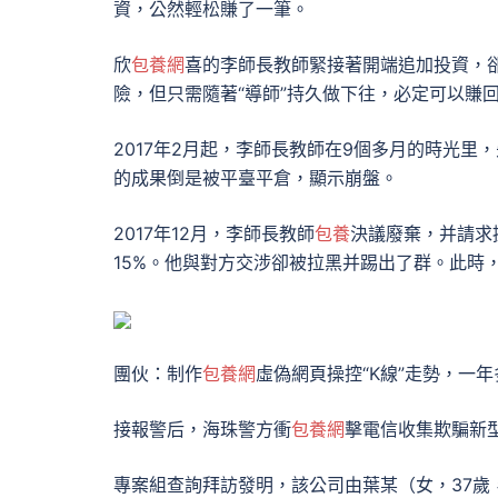
資，公然輕松賺了一筆。
欣
包養網
喜的李師長教師緊接著開端追加投資，卻
險，但只需隨著“導師”持久做下往，必定可以賺
2017年2月起，李師長教師在9個多月的時光里，
的成果倒是被平臺平倉，顯示崩盤。
2017年12月，李師長教師
包養
決議廢棄，并請求
15%。他與對方交涉卻被拉黑并踢出了群。此時
團伙：制作
包養網
虛偽網頁操控“K線”走勢，一
接報警后，海珠警方衝
包養網
擊電信收集欺騙新
專案組查詢拜訪發明，該公司由葉某（女，37歲