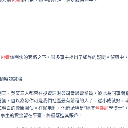
疑人刑
包養
事拘留，案件仍在進一個步驟偵辦中。
在
包養
該團伙的套路之下，很多事主提出了如許的疑問。偵察中
反偵察認識強
劉某、吳某三人都曾在投資理財公司當過營業員，彼此為同事關
常識，自以為發你可是我們社區最有前程的人了。從小成就好，
工明白的欺騙團伙。在聊地利，他們號稱是“經濟
包養網
學博士”
將事主的資金留在平臺，終極落進其賬戶。