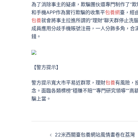
為了消除事主的疑慮，欺騙團伙還專門制作了“欺
和手機APP作為實行欺騙的收集平
包養網
臺，經
包養
就會將事主拉進所謂的“理財”聊天群停止洗
成員應用分歧手機賬號注冊，一人分飾多角，合演
錢。
【警方提示】
警方提示寬大市平易近群眾，理財
包養
有風險，
念。面臨各類標榜“穩賺不賠”“專門研究領導”“
騙上當。
文
22米西關臺包養網站風情畫卷在荔灣