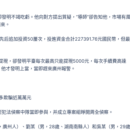
發明不竭吃虧。他向對方提出質疑，“導師”卻告知他，市場有
回來。
先后追加投資50屢次，投進資金合計227391.76元國民幣，但
提現，卻發明平臺每次最高只能提現5000元，每次手續費高達
，他才發明上當，當即趕來廣州報警。
年多欺騙近萬萬元
型犯法偵察中隊當即參與，并成立專案組睜開周全偵察。
，廣州人）、劉某（男，28歲、湖南南縣人）和吳某（男，29