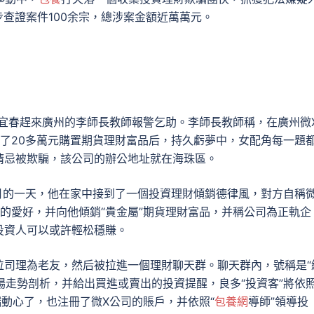
步查證案件100余宗，總涉案金額近萬萬元。
宜春趕來廣州的李師長教師報警乞助。李師長教師稱，在廣州微
了20多萬元購置期貨理財富品后，持久虧夢中，女配角每一題
猜忌被欺騙，該公司的辦公地址就在海珠區。
2月的一天，他在家中接到了一個投資理財傾銷德律風，對方自稱
的愛好，并向他傾銷“貴金屬”期貨理財富品，并稱公司為正軌企
投資人可以或許輕松穩賺。
位司理為老友，然后被拉進一個理財聊天群。聊天群內，號稱是“
場走勢剖析，并給出買進或賣出的投資提醒，良多“投資客”將依
端動心了，也注冊了微X公司的賬戶，并依照“
包養網
導師”領導投