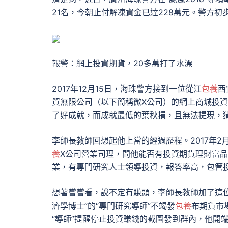
21名，今朝止付解凍資金已達228萬元。警方初
報警：網上投資期貨，20多萬打了水漂
2017年12月15日，海珠警方接到一位從江
包養
西
貿無限公司（以下簡稱微X公司）的網上商城投資
了好成就，而成就最低的葉秋損，且無法提現，
李師長教師回想起他上當的經過歷程。2017年
養
X公司營業司理，問他能否有投資期貨理財富品
業，有專門研究人士領導投資，報答率高，包管
想著嘗嘗看，說不定有賺頭，李師長教師加了這
濟學博士”的“專門研究導師”不竭發
包養
布期貨市
“導師”提醒停止投資賺錢的截圖發到群內，他開