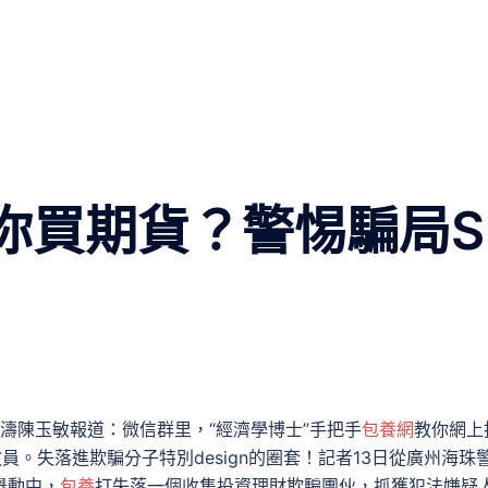
教你買期貨？警惕騙局S
濤陳玉敏報道：微信群里，“經濟學博士”手把手
包養網
教你網上
員。失落進欺騙分子特別design的圈套！記者13日從廣州海珠
舉動中，
包養
打失落一個收集投資理財欺騙團伙，抓獲犯法嫌疑