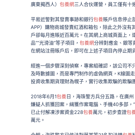
廣東揭西人）
包養網
三人合伙運營，員工僅有十
平易近警對其發賣事跡和銀行
包養
賬戶信息停止
APP）購物商城發賣紅酒和箱包，除此之外沒有
戶卻每月進賬近百萬元。在其網上商城頁面上，還
品”“光滑油”等子項目，
包養網
分辨對應金、銀等
在網站注冊賬戶后，即可在上述子項目內停止期
經進一個步驟深刻偵察，專案組確認，該公司不
及時數據圖，而是專門制作的虛偽網頁，K線圖
投資收集期貨理財為幌子，實行收集欺騙的欺騙
2018年6月1
包養
日，海珠警方兵分五路，在廣州
嫌疑人抓獲回案，緝獲作案電腦、手機40多部，“
已止付解凍涉案資金228
包養
萬元，初步查證
包
萬元。