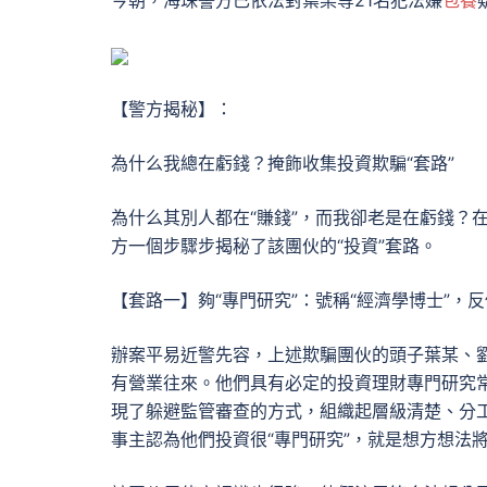
今朝，海珠警方已依法對葉某等21名犯法嫌
包養
【警方揭秘】：
為什么我總在虧錢？掩飾收集投資欺騙“套路”
為什么其別人都在“賺錢”，而我卻老是在虧錢？
方一個步驟步揭秘了該團伙的“投資”套路。
【套路一】夠“專門研究”：號稱“經濟學博士”，
辦案平易近警先容，上述欺騙團伙的頭子葉某、
有營業往來。他們具有必定的投資理財專門研究
現了躲避監管審查的方式，組織起層級清楚、分
事主認為他們投資很“專門研究”，就是想方想法