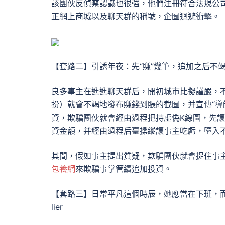
該團伙反偵察認識也很強，他們注冊符合法規公
正網上商城以及聊天群的稱號，企圖迴避衝擊。
【套路二】引誘年夜：先“賺”幾筆，追加之后不
良多事主在進進聊天群后，開初城市比擬謹嚴，不
扮）就會不竭地發布賺錢到賬的截圖，并宣傳“導
資，欺騙團伙就會經由過程把持虛偽K線圖，先
資金額，并經由過程后臺操縱讓事主吃虧，墮入
其間，假如事主提出質疑，欺騙團伙就會捉住事主
包養網
來欺騙事掌管續追加投資。
【套路三】日常平凡這個時辰，她應當在下班，而
lier