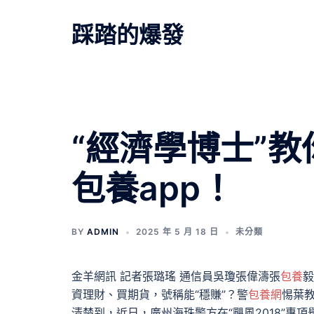
跳
至
踩踏的爆發
主
要
內
容
“經濟學博士”
包養app！
BY
ADMIN
2025 年 5 月 18 日
未分類
金羊網訊 記者張璐瑤 通信員吳瓊張偉濤張
包養
毅
資理財、買期貨，號稱能“穩賺”？警
包養網
惕葉教
清楚到，近日，廣州海珠警方在“颶風2018”專項