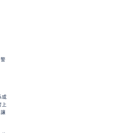
，警
系或
考上
，讓