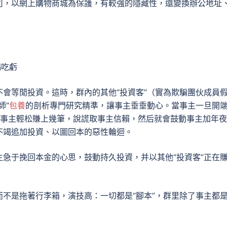
司，以網上購物商城為保護，有較強的隱藏性，還變換辦公地址
竭吃虧
會等閒投資。這時，群內的其他“投資客”（實為欺騙團伙成員
師”
包養
的剖析專門研究精準，讓事主垂垂動心。當事主一旦開
讓事主輕松賺上幾筆，說謊取事主信賴，然后就會鼓動事主加年
不竭追加投資、以圖回本的惡性輪迴。
急于挽回本金的心思，鼓動持久投資，并以其他“投資客”正在
不是拖著行李箱，演技高：一切都是“腳本”，群里除了事主都