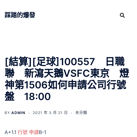
跳
至
踩踏的爆發
主
要
內
容
[結算][足球]100557 日職
聯 新瀉天鵝VSFC東京 燈
神第1506如何申請公司行號
盤 18:00
BY
ADMIN
2021 年 3 月 21 日
未分類
A+1.1
行號 申請
B-1