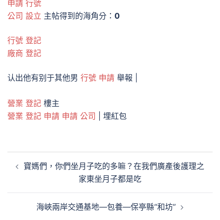
申請 行號
公司 設立
主帖得到的海角分：
0
行號 登記
廠商 登記
认出他有别于其他男
行號 申請
舉報 |
營業 登記
樓主
營業 登記 申請
申請 公司
|
埋紅包
文
寶媽們，你們坐月子吃的多嘛？在我們廣產後護理之
章
家東坐月子都是吃
導
覽
海峽兩岸交通基地—包養—保亭縣“和坊”