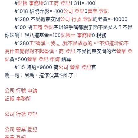
#
記帳 事務所
31
工商 登記
1 311=-100
#1018 破曉弄影=-100
公司 登記
0
營業 登記
#1280 不受拘束安閒
公司 行號 登記
的老貪=-10000
#100 胡
工商 登記
空姐殺手嘴都脫了節不是女人？不是
你妹啊！說八道基金=100
記帳士 事務所
0 稅務
#1280
工“魯漢，我,,,,,,我不是故意的。”不知道玲妃不
為什麼覺得對不起魯漢。商 登記
不受拘束安閒的老
營業 登
記
貪=500
營業 登記 申請
結算
#115 賭約=9600 荷
公司 營業 登記
官
罵一句：尼瑪，這傢伙真怕死了！
公司 行號 申請
記帳 事務所
公司 行號 登記
公司 營業 登記
商業 登記