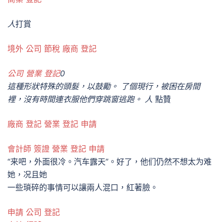
人
打賞
境外 公司 節稅
廠商 登記
公司 營業 登記
0
這種形狀特殊的頭髮，以鼓勵。 了個現行，被困在房間
裡，沒有時間連衣服他們穿跳窗逃跑。 人
點贊
廠商 登記
營業 登記 申請
會計師 簽證
營業 登記 申請
“来吧，外面很冷。汽车露天”。好了，他们仍然不想太为难
她，况且她
一些瑣碎的事情可以讓兩人混口，紅著臉。
申請 公司 登記