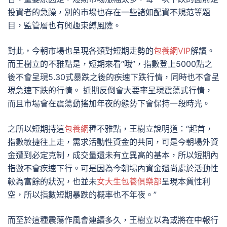
投資者的急躁，別的市場也存在一些諸如配資不規范等題
目，監管層也有興趣束縛風險。
對此，今朝市場也呈現各類對短期走勢的
包養網VIP
解讀。
而王樹立的不雅點是，短期來看“哦”，指數登上5000點之
後不會呈現5.30式暴跌之後的疾速下跌行情，同時也不會呈
現急速下跌的行情。 近期反倒會大要率呈現震蕩式行情，
而且市場會在震蕩動搖加年夜的態勢下會保持一段時光。
之所以短期持這
包養網
種不雅點，王樹立說明道：“起首，
指數敏捷往上走，需求活動性資金的共同，可是今朝場外資
金遭到必定克制，成交量還未有立異高的基本，所以短期內
指數不會疾速下行。可是因為今朝場內資金還尚處於活動性
較為富餘的狀況，也並未
女大生包養俱樂部
呈現本質性利
空，所以指數短期暴跌的概率也不年夜。”
而至於這種震蕩作風會連續多久，王樹立以為或將在中報行