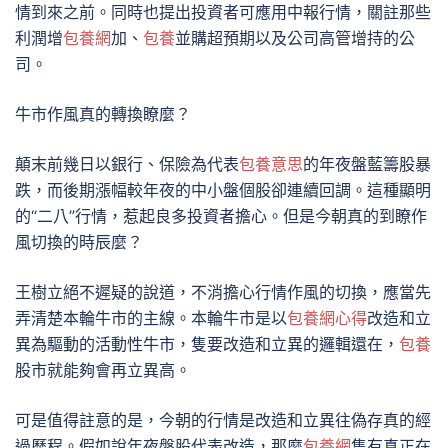
情到來之前。同時也提出投資者可應用中報行情，關註那些
利潤增
包養網
加、
包養
並購超預期以及公司高管增持的公
司。
牛市作風真的轉換瞭麼？
顛末前幾日以銀行、保險為代表
包養意思
的年夜盤藍籌股暴
跌，而後期漲幅較年夜的中小盤個股卻連續回調。這種顯明
的“二八”行情，惹起良多投資者擔心。但是今朝真的到瞭作
風切換的時辰麼？
王樹立絕不遲疑的說道，不消擔心行情作風的切換，應當先
弄清楚本輪牛市的主線。本輪牛市是以
包養網心得
改造和立
異為驅動的活動性牛市，隻要改造和立異的邏輯還在，
包養
股市就能夠會再立異高。
可是值得註意的是，今朝的行情是改造和立異往偽存真的經
過歷程。假如說年夜盤股代表改造，那麼
包養網
隻有真正在