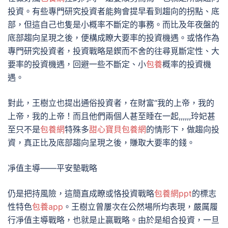
投資。有些專門研究投資者能夠會提早看到趨向的拐點、底
部，但這自己也隻是小概率不斷定的事務。而比及年夜盤的
底部趨向呈現之後，便構成瞭大要率的投資機遇。或恪作為
專門研究投資者，投資戰略是鍥而不舍的往尋覓斷定性、大
要率的投資機遇，回避一些不斷定、小
包養
概率的投資機
遇。
對此，王樹立也提出通俗投資者，在財富“我的上帝，我的
上帝，我的上帝！而且他們兩個人甚至睡在一起,,,,,,玲妃甚
至只不是
包養網
特殊多
甜心寶貝包養網
的情形下，做趨向投
資，真正比及底部趨向呈現之後，賺取大要率的錢。
凈值主導——平安墊戰略
仍是把持風險，這簡直成瞭或恪投資戰略
包養網ppt
的標志
性特色
包養app
。王樹立曾屢次在公然場所均表現，嚴厲履
行凈值主導戰略，也就是止贏戰略。由於是組合投資，一旦