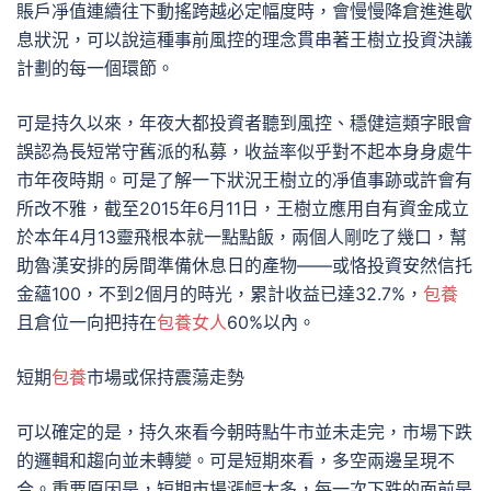
賬戶凈值連續往下動搖跨越必定幅度時，會慢慢降倉進進歇
息狀況，可以說這種事前風控的理念貫串著王樹立投資決議
計劃的每一個環節。
可是持久以來，年夜大都投資者聽到風控、穩健這類字眼會
誤認為長短常守舊派的私募，收益率似乎對不起本身身處牛
市年夜時期。可是了解一下狀況王樹立的凈值事跡或許會有
所改不雅，截至2015年6月11日，王樹立應用自有資金成立
於本年4月13靈飛根本就一點點飯，兩個人剛吃了幾口，幫
助魯漢安排的房間準備休息日的產物——或恪投資安然信托
金蘊100，不到2個月的時光，累計收益已達32.7%，
包養
且倉位一向把持在
包養女人
60%以內。
短期
包養
市場或保持震蕩走勢
可以確定的是，持久來看今朝時點牛市並未走完，市場下跌
的邏輯和趨向並未轉變。可是短期來看，多空兩邊呈現不
合。重要原因是，短期市場漲幅太多，每一次下跌的面前是