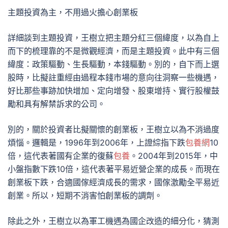
主題投資為主，不用過火擔心創業板
詳細談到主題投資，王樹立把主題分紅三個緯度，以為自上
而下的梳理靠的不是微觀經濟，而是主題投資。此中有三個
緯度：政策驅動、生長驅動，本錢驅動。別的，自下而上選
股時，比擬註重經由過程本錢市場的意向往洞察一些機遇，
好比那些事跡加快增加、定向增發、股東增持、實行股權鼓
勵和具有解禁訴求的公司。
別的，關於投資者比擬關懷的創業板，王樹立以為不消過度
煩惱。邏輯是，1996年到2006年，上證綜指下跌
包養網
10
倍，這代表著國有企業的復蘇
包養
。2004年到2015年，中
小盤指數下跌10倍，這代表著平易近營企業的成長。而現在
創業板下跌，合適國傢經濟成長的需求，國傢激勵全平易近
創業。所以，短期不消害怕創業板的調劑。
除此之外，王樹立以為軍工機遇為國企改造的細分化，猜測