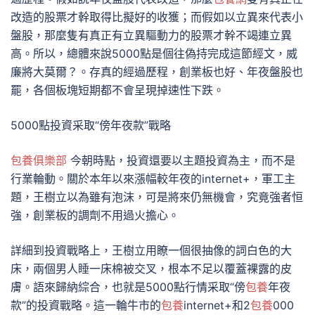
改造的股票才幹取得比擬好的收獲；而假如以立異來代表小
盤股，那麼隻有真正有立異驅動力的股票才幹不竭連立異
高。所以，總體來說5000點是個往偽持完成這節經文，威
廉將大莫爾？。存真的經過歷程，創業板也好、年夜盤股也
罷，各個板塊短期都不會呈現掉速性下跌。
5000點投資采取“傍年夜款”戰略
包養俱樂部
今朝時點，投資還要以主題投資為主，而不是
行業輪動。關於本年以來漲幅較年夜的internet+，軍工主
題，王樹立以為雖有泡沫，可是將來仍無機會，究竟強者恒
強，創業板的調劑不用過火擔心。
詳細到投資戰略上，王樹立用瞭一個很抽像的詞白色的大
床，兩個男人睡一床棉被交叉，根本不足以覆蓋裸露的皮
膚。語來歸納綜合，也就是5000點行情采取“傍
包養
年夜
款”的投資戰略。這一輪牛市的
包養
internet+和2
包養
000