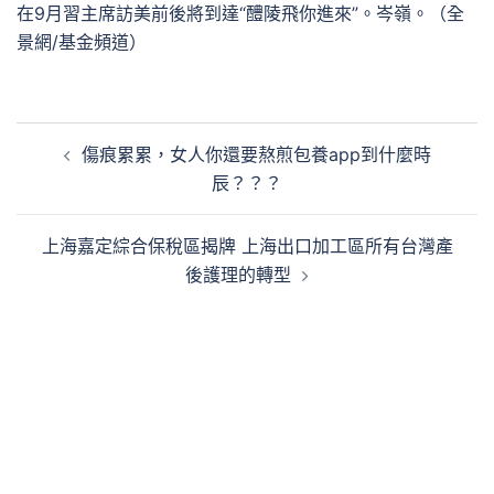
在9月習主席訪美前後將到達“醴陵飛你進來”。岑嶺。（全
景網/基金頻道）
文
傷痕累累，女人你還要熬煎包養app到什麼時
章
辰？？？
導
覽
上海嘉定綜合保稅區揭牌 上海出口加工區所有台灣產
後護理的轉型