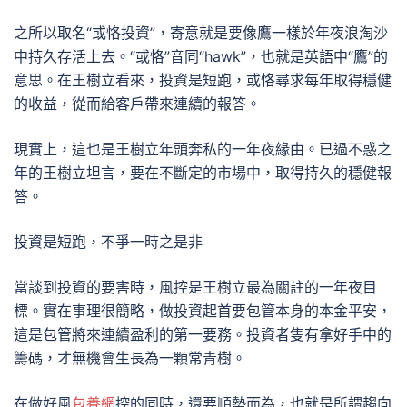
之所以取名“或恪投資”，寄意就是要像鷹一樣於年夜浪淘沙
中持久存活上去。“或恪”音同“hawk”，也就是英語中“鷹”的
意思。在王樹立看來，投資是短跑，或恪尋求每年取得穩健
的收益，從而給客戶帶來連續的報答。
現實上，這也是王樹立年頭奔私的一年夜緣由。已過不惑之
年的王樹立坦言，要在不斷定的市場中，取得持久的穩健報
答。
投資是短跑，不爭一時之是非
當談到投資的要害時，風控是王樹立最為關註的一年夜目
標。實在事理很簡略，做投資起首要包管本身的本金平安，
這是包管將來連續盈利的第一要務。投資者隻有拿好手中的
籌碼，才無機會生長為一顆常青樹。
在做好風
包養網
控的同時，還要順勢而為，也就是所謂趨向