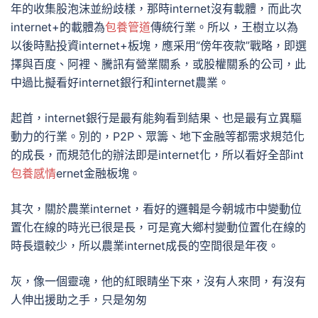
年的收集股泡沫並紛歧樣，那時internet沒有載體，而此次
internet+的載體為
包養管道
傳統行業。所以，王樹立以為
以後時點投資internet+板塊，應采用“傍年夜款”戰略，即選
擇與百度、阿裡、騰訊有營業關系，或股權關系的公司，此
中過比擬看好internet銀行和internet農業。
起首，internet銀行是最有能夠看到結果、也是最有立異驅
動力的行業。別的，P2P、眾籌、地下金融等都需求規范化
的成長，而規范化的辦法即是internet化，所以看好全部int
包養感情
ernet金融板塊。
其次，關於農業internet，看好的邏輯是今朝城市中變動位
置化在線的時光已很是長，可是寬大鄉村變動位置化在線的
時長還較少，所以農業internet成長的空間很是年夜。
灰，像一個靈魂，他的紅眼睛坐下來，沒有人來問，有沒有
人伸出援助之手，只是匆匆