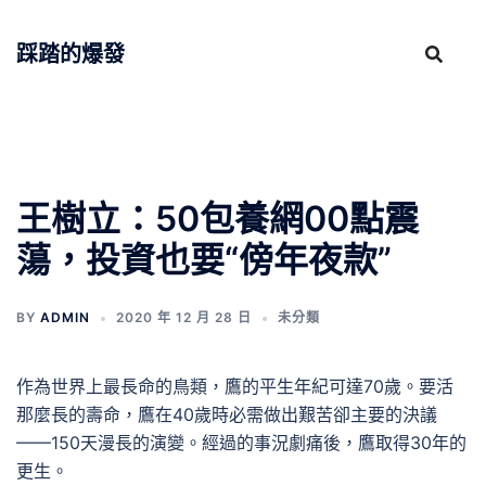
跳
至
踩踏的爆發
主
要
內
容
王樹立：50包養網00點震
蕩，投資也要“傍年夜款”
BY
ADMIN
2020 年 12 月 28 日
未分類
作為世界上最長命的鳥類，鷹的平生年紀可達70歲。要活
那麼長的壽命，鷹在40歲時必需做出艱苦卻主要的決議
——150天漫長的演變。經過的事況劇痛後，鷹取得30年的
更生。