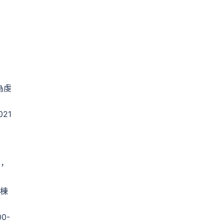
為虔
21
，
整棟
0-