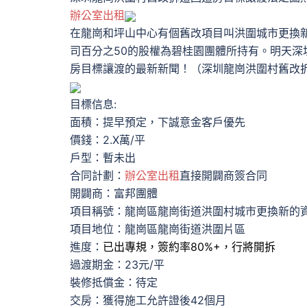
辦公室出租
在龍崗和坪山中心有個舊改項目叫洪圍城市更換
司百分之50的股權為碧桂園團體所持有。明天深
房目標讓渡的最新新聞！（深圳龍崗洪圍村舊改
目標信息:
面積：提早預定，下誠意金客戶優先
價錢：2.X萬/平
戶型：暫未出
合同計劃：
辦公室出租
直接開闢商簽合同
開闢商：富邦團體
項目稱號：龍崗區龍崗街道洪圍村城市更換新的
項目地位：龍崗區龍崗街道洪圍片區
進度：
已出專規，簽約率80%+，行將開拆
過渡期金：23元/平
裝修抵償金：待定
交房：獲得施工允許證後42個月