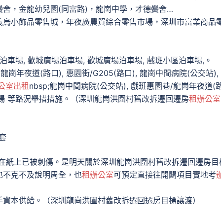
舍，金龍幼兒園(同富路)，龍崗中學，才德黌舍…
義烏小飾品零售城，年夜廣農貿綜合零售市場，深圳市富業商品
車場, 歡城廣場泊車場, 歡城廣場泊車場, 戲班小區泊車場,。
/龍崗年夜道(路口), 惠園街/G205(路口), 龍崗中間病院(公交站),
公室出租
nbsp;龍崗中間病院(公交站), 戲班惠園巷/龍崗年夜道(
廈泊車場 等路況舉措措施。（深圳龍崗洪圍村舊改拆遷回遷房
租辦公室
套
筆在紙上已被刺傷。是明天關於深圳龍崗洪圍村舊改拆遷回遷房目
也不克不及說明周全，也
租辦公室
可預定直接往開闢項目實地考
手資本供給。（深圳龍崗洪圍村舊改拆遷回遷房目標讓渡）