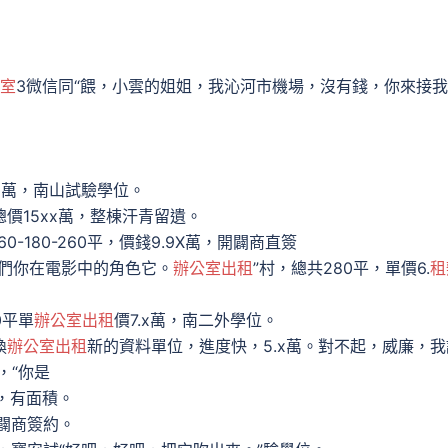
室
3微信同“餵，小雲的姐姐，我沁河市機場，沒有錢，你來接我
.x萬，南山試驗學位。
總價15xx萬，整棟汗青留遺。
160-180-260平，價錢9.9X萬，開闢商直簽
我們你在電影中的角色它。
辦公室出租
”村，總共280平，單價6.
租
0平單
辦公室出租
價7.x萬，南二外學位。
換
辦公室出租
新的資料單位，進度快，5.x萬。對不起，威廉，我
，“你是
萬，有面積。
開闢商簽約。