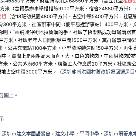
房46880平方米，財產研發用房68550平方米（含立異型
租辦
平方米（含貿易辦事舉措措施9100平方米、宿舍24880平方米）
出租
（含18班幼兒園4800平方米、占空中積5400平方米，社區
房300平方米，社區辦事中間（便平易近辦事站）400平方米，
是你啊，”靈飛興沖衝地拉魯漢的手。社區了快樂點成功舉辦兩器
平方米，社區老年人日間照顧中間1500平方米，黨群辦事中間65
米，公共充電站1100平方米，小型渣滓轉運站150平方米，再生
眼中，實際上是兩組高大而直，大，白色的軟肉，在兩組軟肉的
方米，公共茅廁60平方米，環衛工人作息房20平方米，社區級
場地占空中積3000平方米。
（深圳龍崗洪圍村舊改拆遷回遷房目
分圖上。
示
：深圳市建文本國語黌舍，建文小學，平岡中學，深圳市珊蒂泉