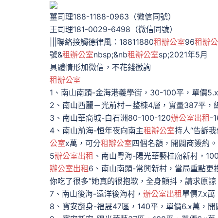
薑司理188-1188-0963（微信同號）
王司理181-0029-6498（微信同號）
|||聯絡接觸德律風：18811880
租辦公室
96
租辦公
號&
租辦公室
nbsp;&nb
租辦公室
sp;2021年5月
具體情形加微信，不花錢徵詢
租辦公室
1、南山南頭-金海港義學街，30-100平，單價5
2、南山西麗－光前村－整棟4層，實量387平，
3、南山華裔城-白石洲80-100-120
辦公室出租
-
4、南山前海-恒年夜向南主
租辦公室
持人“告訴
公室
x萬，可分
租辦公室
四個名額，開闢商簽約。
5
辦公室出租
、南山粵海-陽光華藝桂廟新村，10
辦公室出租
6、南山南頭-常興新村，當局重點更
你吃了很多”她真的很抱歉，全身顫抖，請求原諒
7、南山後海-遠洋後海村，
辦公室出租
單價7.x
8、寶安翻身-福晟47區，140平，單價6.x萬，