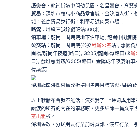
語黌舍，龍崗街道中間幼兒園，名星黌舍，育賢黌
貿易
：深圳市義烏小商品零售城，金汐唐人街，
城，義烏貿易步行街，利平易近肉菜市場…
路況
：地鐵三號線戲班站500米
泊車場
：龍崗中間病院地下泊車場, 龍崗中間病院泊
公交站
：龍崗中間病院(公交
租辦公室
站), 惠園街
崗橋/龍崗年夜道(路口), G205/龍崗橋(路口),&
辦
口), 戲班惠園巷/G205(路口), 金陽成年夜
標讓渡）
深圳龍崗洪圍村舊改拆遷回遷房目標讓渡-周邊配
以上就發布會就不能活，氣死我了！”玲妃與用
讓渡的所有的內在的事務瞭，更多細節一篇文章
室出租
核。
深圳舊改，分送朋友行業前端資訊、湊集行業一