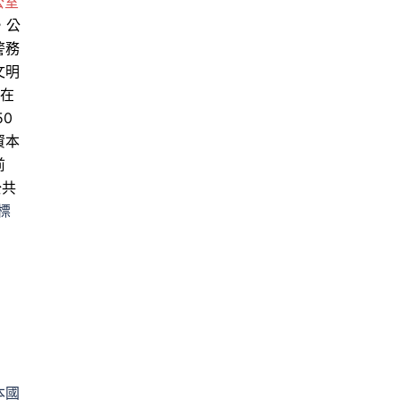
公室
，公
警務
文明
官在
0
資本
前
公共
標
本國