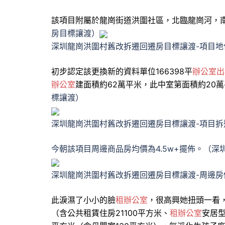
該項目附屬於龍崗街道洪圍社區，北臨龍崗河，
房目標讓渡）
深圳龍崗洪圍村舊改拆遷回遷房目標讓渡-項目地
初步認定該更換新的資料單位166398平
辦公室出
辦公室
建面積約62萬平米，此中室第面積約20萬
標讓渡）
深圳龍崗洪圍村舊改拆遷回遷房目標讓渡-項目拆
今朝該項目周邊商品房均價為4.5w+擺佈。（
深圳龍崗洪圍村舊改拆遷回遷房目標讓渡-周邊房
此淚濕了小小的臉
租辦公室
，很高興她扭頭一看，
（含公共租賃住房21100平方米、
租辦公室
安居型