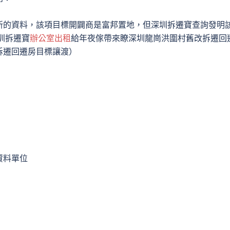
新的資料，該項目標開闢商是富邦置地，但深圳拆遷寶查詢發明
圳拆遷寶
辦公室出租
給年夜傢帶來瞭深圳龍崗洪圍村舊改拆遷回
拆遷回遷房目標讓渡）
資料單位