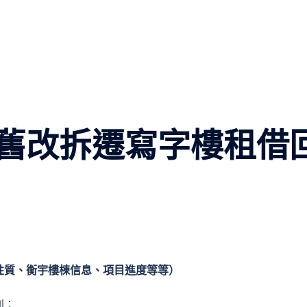
舊改拆遷寫字樓租借
性質、衡宇樓棟信息、項目進度等等）
則：