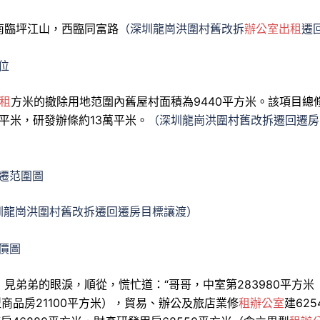
南臨坪江山，西臨同富路
（深圳龍崗洪圍村舊改拆
辦公室出租
遷
位
租
方米的撤除用地范圍內舊屋村面積為9440平方米。該項目總
平米，研發辦條約13萬平米。
（深圳龍崗洪圍村舊改拆遷回遷房
遷范圍圖
深圳龍崗洪圍村舊改拆遷回遷房目標讓渡）
價圖
見弟弟的眼淚，順從，慌忙道：“哥哥，中室第283980平方米
商品房21100平方米），貿易、辦公及旅店業修
租辦公室
建625