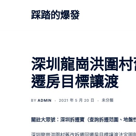
跳
至
踩踏的爆發
主
要
內
容
深圳龍崗洪圍村
遷房目標讓渡
BY
ADMIN
2021 年 5 月 20 日
未分類
關註大眾號：深圳拆遷寶（查詢拆遷范圍、地盤
深圳龍崗洪圍村舊改拆遷回遷房目標讓渡法定圖