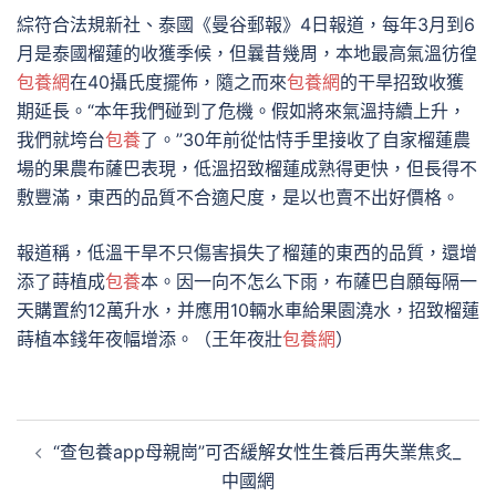
綜符合法規新社、泰國《曼谷郵報》4日報道，每年3月到6
月是泰國榴蓮的收獲季候，但曩昔幾周，本地最高氣溫彷徨
包養網
在40攝氏度擺佈，隨之而來
包養網
的干旱招致收獲
期延長。“本年我們碰到了危機。假如將來氣溫持續上升，
我們就垮台
包養
了。”30年前從怙恃手里接收了自家榴蓮農
場的果農布薩巴表現，低溫招致榴蓮成熟得更快，但長得不
敷豐滿，東西的品質不合適尺度，是以也賣不出好價格。
報道稱，低溫干旱不只傷害損失了榴蓮的東西的品質，還增
添了蒔植成
包養
本。因一向不怎么下雨，布薩巴自願每隔一
天購置約12萬升水，并應用10輛水車給果園澆水，招致榴蓮
蒔植本錢年夜幅增添。（王年夜壯
包養網
）
文
“查包養app母親崗”可否緩解女性生養后再失業焦炙_
章
中國網
導