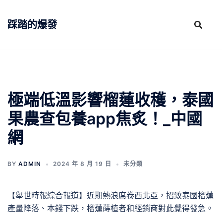
跳
至
踩踏的爆發
主
要
內
容
極端低溫影響榴蓮收穫，泰國
果農查包養app焦炙！_中國
網
BY
ADMIN
2024 年 8 月 19 日
未分類
【舉世時報綜合報道】近期熱浪席卷西北亞，招致泰國榴蓮
產量降落、本錢下跌，榴蓮蒔植者和經銷商對此覺得發急。