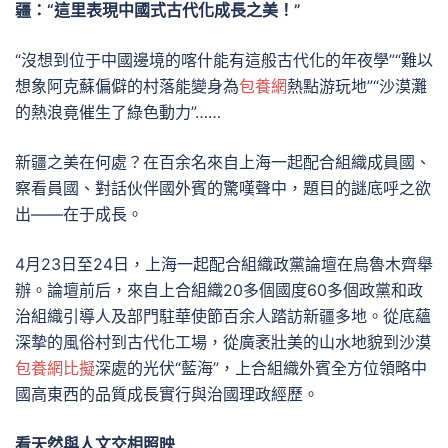
疆：“這里表現中國式古代化成長之美！”
“沒想到位于中國邊境的喀什能有這般古代化的年夜學”“難以
想象阿克蘇偏僻的村落能變身為
包養網
熱點游玩地”“沙漠灘
的熱浪竟催生了綠色動力”……
新疆之美在何處？在百余名來自上海一起配合組織成員國、
察看員國、對話伙伴國外賓的驚嘆聲中，題目的謎底呼之欲
出——在于成長。
4月23日至24日，上海一起配合組織政黨論壇在烏魯木齊舉
辦。論壇前后，來自上合組織20多個國度60多個政黨和政
治組織引導人及部門駐華使節百余人踏訪新疆多地。從底蘊
深摯的風俗村到古代化工場，從廣袤壯美的山水地貌到沙漠
包養網比擬
深處的光伏“藍海”，上合組織外賓全方位領略中
國高東西的品質成長實行與治國理政經歷。
看天然與人文交相照映