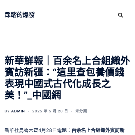
跳
至
踩踏的爆發
主
要
內
容
新華鮮報｜百余名上合組織外
賓訪新疆：“這里查包養價錢
表現中國式古代化成長之
美！”_中國網
BY
ADMIN
2025 年 5 月 20 日
未分類
新華社烏魯木齊4月28日電
題：百余名上合組織外賓訪新