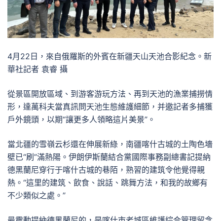
4月22日，來自俄羅斯的外賓在新疆天山天池合影紀念。新
華社記者 袁睿 攝
從景區開放區域、到游客游玩方法、再到天池的漁業捕撈情
形，達萬科夫當真訊問天池生態維護細節，并邀記者多捕獲
戶外鏡頭，以期“讓更多人領略這片美景”。
當北疆的雪嶺云杉還在伸展新綠，南疆喀什古城的土陶色墻
壁已“刷”滿熱陽。伊朗伊斯蘭結合黨國際事務副總書記提納
德黑蘭尼穿行于喀什古城的巷陌，熟習的建筑令他覺得親
熱。“這里的建筑、飲食、說話、跳舞方法，和我的故鄉有
不少類似之處。”
最震動提納德黑蘭尼的，是喀什市老城區維護綜合管理留念