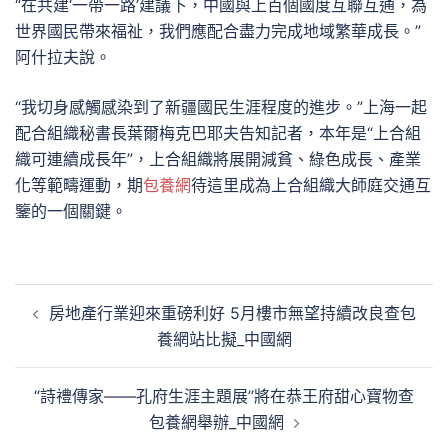
“在共建‘一帶一路’建議下，中國與上百個國度互聯互通，為
世界國民帶來福祉，我們應配合盡力完成地域繁華成長。”
阿什拉夫說。
“我切身感觸感染到了新疆國民生涯程度的進步。”上海一起
配合組織秘書長葉爾梅克巴耶夫告知記者，本年是“上合組
織可連續成長年”，上合組織將展開減貧、綠色成長、產業
化等範疇運動，期
包養網
待這里成為上合組織大師庭交通互
鑒的一個關鍵。
文
房地產行業迎來重磅利好 5月樓市無望持續改良查包
章
養網站比擬_中國網
導
覽
“詩禮傳家——孔府生涯主題展”將在恭王府甜心寶物查
包養網舉辦_中國網