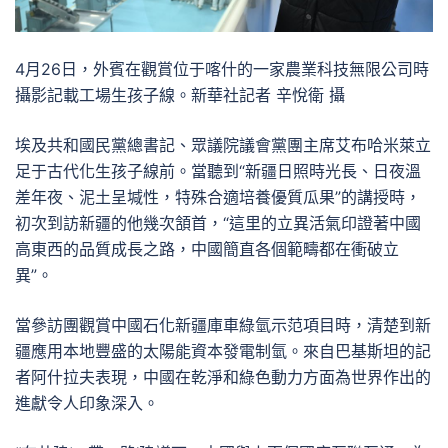
4月26日，外賓在觀賞位于喀什的一家農業科技無限公司時
攝影記載工場生孩子線。新華社記者 辛悅衛 攝
埃及共和國民黨總書記、眾議院議會黨團主席艾布哈米萊立
足于古代化生孩子線前。當聽到“新疆日照時光長、日夜溫
差年夜、泥土呈堿性，特殊合適培養優質瓜果”的講授時，
初次到訪新疆的他幾次頷首，“這里的立異活氣印證著中國
高東西的品質成長之路，中國簡直各個範疇都在衝破立
異”。
當參訪團觀賞中國石化新疆庫車綠氫示范項目時，清楚到新
疆應用本地豐盛的太陽能資本發電制氫。來自巴基斯坦的記
者阿什拉夫表現，中國在乾淨和綠色動力方面為世界作出的
進獻令人印象深入。