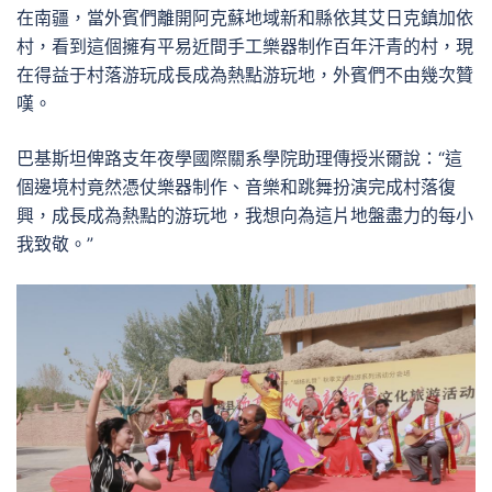
在南疆，當外賓們離開阿克蘇地域新和縣依其艾日克鎮加依
村，看到這個擁有平易近間手工樂器制作百年汗青的村，現
在得益于村落游玩成長成為熱點游玩地，外賓們不由幾次贊
嘆。
巴基斯坦俾路支年夜學國際關系學院助理傳授米爾說：“這
個邊境村竟然憑仗樂器制作、音樂和跳舞扮演完成村落復
興，成長成為熱點的游玩地，我想向為這片地盤盡力的每小
我致敬。”