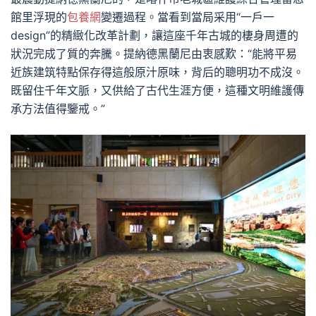
館里浮現的
包養網
變遷過程。當看到當局采用“一戶一
design”的精緻化改革計劃，讓這座千年古城的棲身周遭的
狀況完成了質的奔騰。提納德黑蘭尼由衷感歎：“能將平易
近族建筑特點保存得這般原汁原味，背后的聰明功不成沒。
既留住千年文脈，又供給了古代生涯方便，這種文明維護傳
承方法值得鑒戒。”