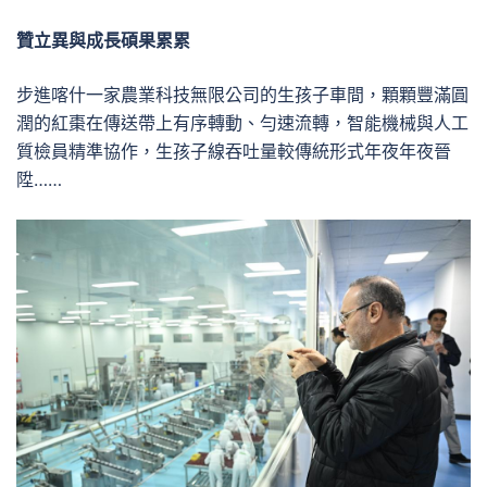
贊立異與成長碩果累累
步進喀什一家農業科技無限公司的生孩子車間，顆顆豐滿圓
潤的紅棗在傳送帶上有序轉動、勻速流轉，智能機械與人工
質檢員精準協作，生孩子線吞吐量較傳統形式年夜年夜晉
陞……