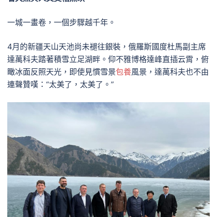
一城一畫卷，一個步驟越千年。
4月的新疆天山天池尚未褪往銀裝，俄羅斯國度杜馬副主席
達萬科夫踏著積雪立足湖畔。仰不雅博格達峰直插云霄，俯
瞰冰面反照天光，即使見慣雪景
包養
風景，達萬科夫也不由
連聲贊嘆：“太美了，太美了。”