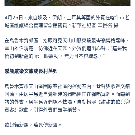
4月25日，來自埃及、伊朗、土耳其等國的外賓在喀什市老
城區維護綜合管理留念館觀賞。新華社記者 辛悅衛 攝
在烏魯木齊郊區，抬眼可見天山山脈東段最岑嶺博格達峰，
雪山雄偉清楚，仿佛近在天涯。外賓們道出心聲：“這是我
們初到新疆的‘第一眼震動’，無力且不容疏忽。”
感觸感染文旅成長村落興
烏魯木齊市天山區固原巷社區的運動室內，琴聲與歌聲交錯
回蕩。由居平易近自覺組建的獨唱團正在彈唱舞蹈。面臨到
訪的外賓，居平易近們絕不怯場，自動扮演《甜甜的歌兒迎
賓客》歌曲，引得外賓們鼓掌稱贊。
歌起舞新韻，萬象傳新聲。