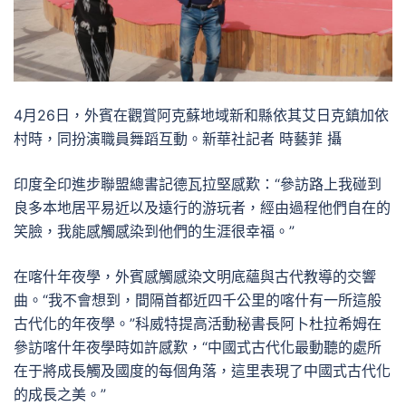
4月26日，外賓在觀賞阿克蘇地域新和縣依其艾日克鎮加依
村時，同扮演職員舞蹈互動。新華社記者 時藝菲 攝
印度全印進步聯盟總書記德瓦拉堅感歎：“參訪路上我碰到
良多本地居平易近以及遠行的游玩者，經由過程他們自在的
笑臉，我能感觸感染到他們的生涯很幸福。”
在喀什年夜學，外賓感觸感染文明底蘊與古代教導的交響
曲。“我不會想到，間隔首都近四千公里的喀什有一所這般
古代化的年夜學。”科威特提高活動秘書長阿卜杜拉希姆在
參訪喀什年夜學時如許感歎，“中國式古代化最動聽的處所
在于將成長觸及國度的每個角落，這里表現了中國式古代化
的成長之美。”