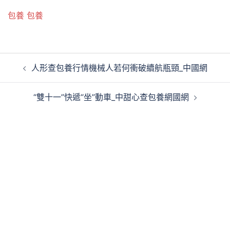
包養
包養
文
人形查包養行情機械人若何衝破續航瓶頸_中國網
章
導
“雙十一”快遞“坐”動車_中甜心查包養網國網
覽