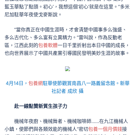
藍玉華點了點頭。初心’，我想這個‘初心’就是在這里。”多米
尼加駐華年夜使戈麥斯說。
“當你真正在中國生涯時，才會清楚中國事多么強盛、
多么古代化、多么富有立異精力。”雷叫說，作為反動老
區，江西此刻的
包養軟體
一日千里折射出本日中國的成長，
也向世界展示了中國共產黨引導國民發明美妙生涯的故事。
4月14日，
包養網
駐華使節觀賞南昌八一路義留念館。新華
社記者 成欣 攝
赴一線點贊新質生孩子力
機械年夜廚、機械舞者、機械咖啡師……在九江機械人
小鎮，使節們與各類效能的機械人“密切
包養一個月價錢
接