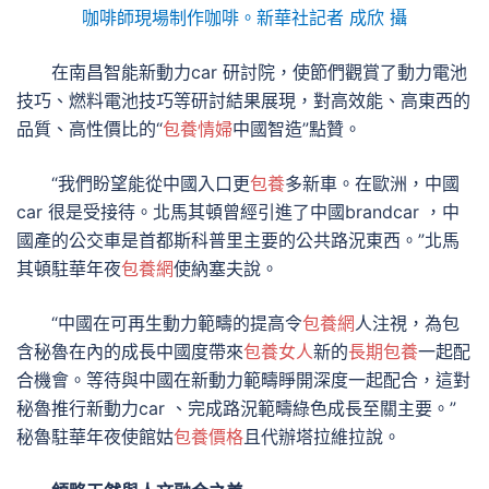
咖啡師現場制作咖啡。新華社記者 成欣 攝
在南昌智能新動力car 研討院，使節們觀賞了動力電池
技巧、燃料電池技巧等研討結果展現，對高效能、高東西的
品質、高性價比的“
包養情婦
中國智造”點贊。
“我們盼望能從中國入口更
包養
多新車。在歐洲，中國
car 很是受接待。北馬其頓曾經引進了中國brandcar ，中
國產的公交車是首都斯科普里主要的公共路況東西。”北馬
其頓駐華年夜
包養網
使納塞夫說。
“中國在可再生動力範疇的提高令
包養網
人注視，為包
含秘魯在內的成長中國度帶來
包養女人
新的
長期包養
一起配
合機會。等待與中國在新動力範疇睜開深度一起配合，這對
秘魯推行新動力car 、完成路況範疇綠色成長至關主要。”
秘魯駐華年夜使館姑
包養價格
且代辦塔拉維拉說。