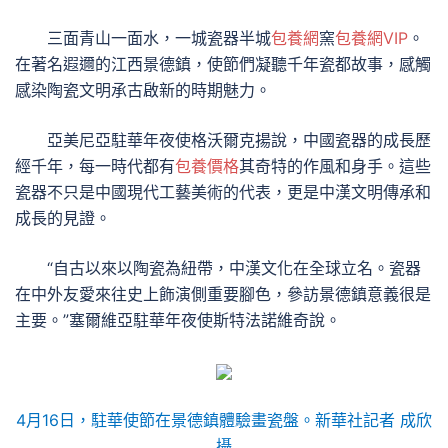
三面青山一面水，一城瓷器半城
包養網
窯
包養網VIP
。
在著名遐邇的江西景德鎮，使節們凝聽千年瓷都故事，感觸
感染陶瓷文明承古啟新的時期魅力。
亞美尼亞駐華年夜使格沃爾克揚說，中國瓷器的成長歷
經千年，每一時代都有
包養價格
其奇特的作風和身手。這些
瓷器不只是中國現代工藝美術的代表，更是中漢文明傳承和
成長的見證。
“自古以來以陶瓷為紐帶，中漢文化在全球立名。瓷器
在中外友愛來往史上飾演側重要腳色，參訪景德鎮意義很是
主要。”塞爾維亞駐華年夜使斯特法諾維奇說。
4月16日，駐華使節在景德鎮體驗畫瓷盤。新華社記者 成欣
攝