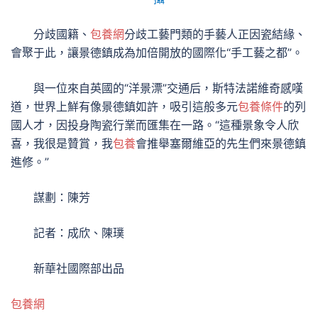
分歧國籍、
包養網
分歧工藝門類的手藝人正因瓷結緣、
會聚于此，讓景德鎮成為加倍開放的國際化“手工藝之都”。
與一位來自英國的“洋景漂”交通后，斯特法諾維奇感嘆
道，世界上鮮有像景德鎮如許，吸引這般多元
包養條件
的列
國人才，因投身陶瓷行業而匯集在一路。“這種景象令人欣
喜，我很是贊賞，我
包養
會推舉塞爾維亞的先生們來景德鎮
進修。”
謀劃：陳芳
記者：成欣、陳璞
新華社國際部出品
包養網