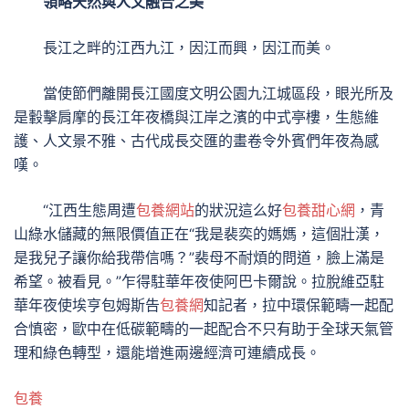
領略天然與人文融合之美
長江之畔的江西九江，因江而興，因江而美。
當使節們離開長江國度文明公園九江城區段，眼光所及
是轂擊肩摩的長江年夜橋與江岸之濱的中式亭樓，生態維
護、人文景不雅、古代成長交匯的畫卷令外賓們年夜為感
嘆。
“江西生態周遭
包養網站
的狀況這么好
包養甜心網
，青
山綠水儲藏的無限價值正在“我是裴奕的媽媽，這個壯漢，
是我兒子讓你給我帶信嗎？”裴母不耐煩的問道，臉上滿是
希望。被看見。”乍得駐華年夜使阿巴卡爾說。拉脫維亞駐
華年夜使埃亨包姆斯告
包養網
知記者，拉中環保範疇一起配
合慎密，歐中在低碳範疇的一起配合不只有助于全球天氣管
理和綠色轉型，還能增進兩邊經濟可連續成長。
包養