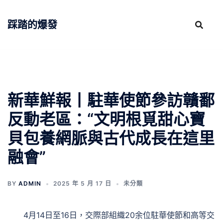
跳
至
踩踏的爆發
主
要
內
容
新華鮮報丨駐華使節參訪贛鄱
反動老區：“文明根覓甜心寶
貝包養網脈與古代成長在這里
融會”
BY
ADMIN
2025 年 5 月 17 日
未分類
4月14日至16日，交際部組織20余位駐華使節和高等交