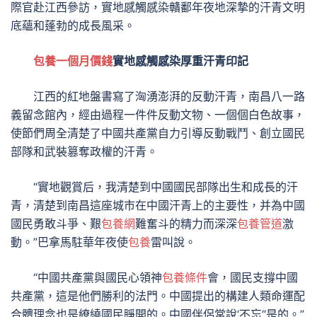
際官赴江西參訪，實地感觸感染贛鄱年夜地深摯的汗青文明
底蘊和蓬勃的成長風采。
包養一個月價錢
實地感觸感染厚重汗青印記
江西的紅地盤書寫了洶湧澎湃的反動汗青，南昌八一路
義留念館內，經由過程一件件反動文物、一個個白色故事，
使節們周全清楚了中國共產黨自力引導反動戰鬥、創立國民
部隊和武裝篡奪政權的汗青。
“實地觀賞后，我清楚到中國國民部隊出生和成長的汗
青，清楚到南昌這座城市在中國汗青上的主要性，并為中國
國民勇敢斗爭、艱
包養網
難奮斗的精力而深深
包養管道
激
動。”巴拿馬駐華年夜使
包養
雷叫說。
“中國共產黨與國民心領神
包養條件
會，國民支撐中國
共產黨，這是他們勝利的法門。中國提出的構建人類命運配
合體理念也是繚繞國民睜開的。中國伴侶常說‘不忘“是的。”