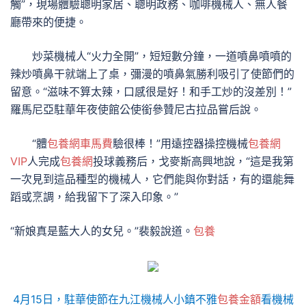
觸”，現場體驗聰明家居、聰明政務、咖啡機械人、無人餐
廳帶來的便捷。
炒菜機械人“火力全開”，短短數分鐘，一道噴鼻噴噴的
辣炒噴鼻干就端上了桌，彌漫的噴鼻氣勝利吸引了使節們的
留意。“滋味不算太辣，口感很是好！和手工炒的沒差別！”
羅馬尼亞駐華年夜使館公使銜參贊尼古拉品嘗后說。
“體
包養網車馬費
驗很棒！”用遠控器操控機械
包養網
VIP
人完成
包養網
投球義務后，戈麥斯高興地說，“這是我第
一次見到這品種型的機械人，它們能與你對話，有的還能舞
蹈或烹調，給我留下了深入印象。”
“新娘真是藍大人的女兒。”裴毅說道。
包養
4月15日，駐華使節在九江機械人小鎮不雅
包養金額
看機械