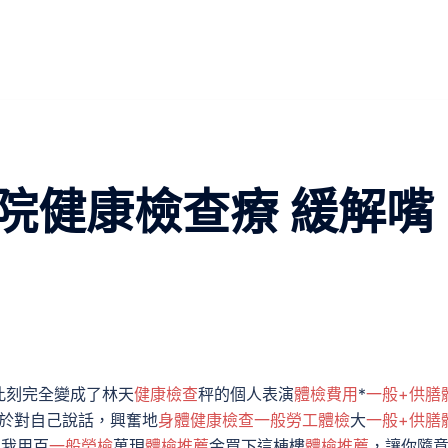
院健康檢查療 緩解嘴
此刻完全變成了林天
健康檢查
秤的個人表演
體檢費用
*
一般+供膳
終於對自己說話，興奮地
身體健康檢查
一般勞工體檢
大
一般+供膳
！我用百
一般勞檢
萬現
體檢推薦
金買下這棟樓
體檢推薦
，讓你隨