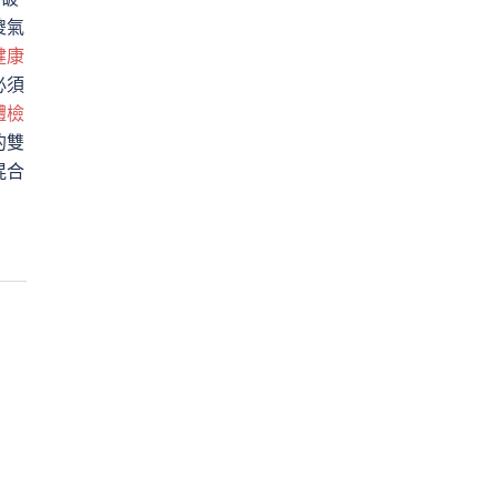
傻氣
健康
必須
體檢
的雙
混合