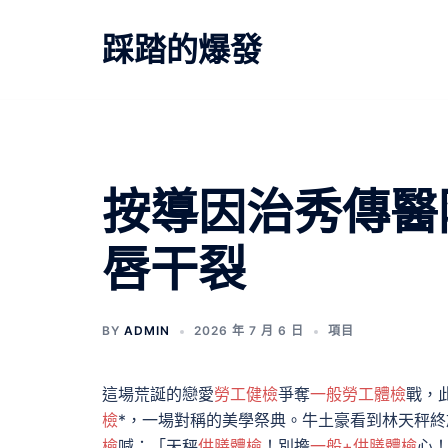
跳
至
踩踏的爆發
主
要
內
容
按導因治秀傳醫
唇干裂
BY
ADMIN
2026 年 7 月 6 日
項目
這場荒誕的戀愛
勞工健檢
爭奪
一般勞工體檢
戰，
檢
*，一場對稱的美學祭典。牛土豪看到林天秤
檢
喊：「天秤
供膳體檢
！別擔
一般+供膳體檢
心