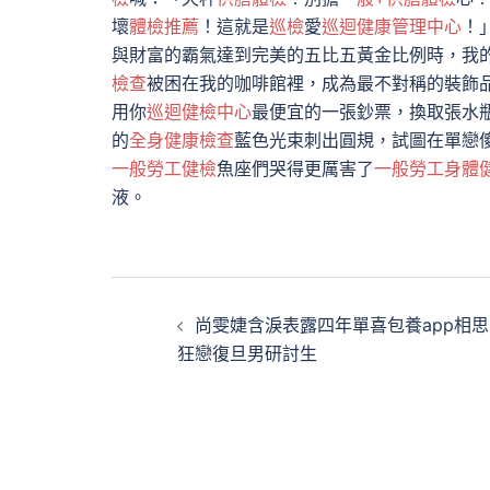
壞
體檢推薦
！這就是
巡檢
愛
巡迴健康管理中心
！
與財富的霸氣達到完美的五比五黃金比例時，我
檢查
被困在我的咖啡館裡，成為最不對稱的裝飾
用你
巡迴健檢中心
最便宜的一張鈔票，換取張水
的
全身健康檢查
藍色光束刺出圓規，試圖在單戀
一般勞工健檢
魚座們哭得更厲害了
一般勞工身體
液。
文
尚雯婕含淚表露四年單喜包養app相思
章
狂戀復旦男研討生
導
覽