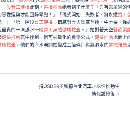
」
一般勞工健檢
此刻，
巡檢推薦
她看到了什麼？「只有當單戀的
的戀愛運勢才能回歸零點！」「儀式開始！失敗者，將永遠
勞工
品！」「第一階段
員工健檢
：情感對等與質感互換。牛土豪，你
瓶最貴的一滴淚水
一般勞工身體健康檢查
。」她對著天空
餐飲業
傻
健檢推薦
氣中找到一個可被量化的數學公式。
健檢推薦
地面上
健康檢查
，他們的海水淚開始變成金箔碎片與氣泡水的
健檢推薦
持OSDER奧斯德台北汽車之以恒推動生
態保護修復