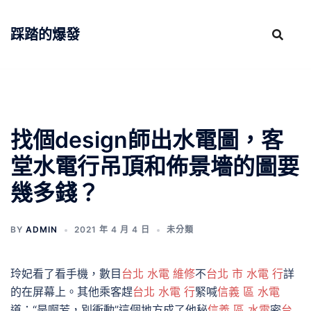
跳
至
踩踏的爆發
主
要
內
容
找個design師出水電圖，客
堂水電行吊頂和佈景墻的圖要
幾多錢？
BY
ADMIN
2021 年 4 月 4 日
未分類
玲妃看了看手機，數目
台北 水電 維修
不
台北 市 水電 行
詳
的在屏幕上。其他乘客趕
台北 水電 行
緊喊
信義 區 水電
道：“是啊芳，別衝動”這個地方成了他秘
信義 區 水電
密
台