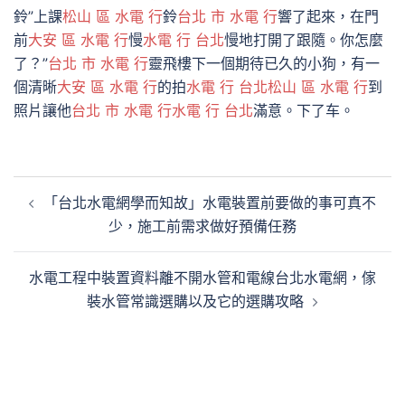
鈴”上課
松山 區 水電 行
鈴
台北 市 水電 行
響了起來，在門
前
大安 區 水電 行
慢
水電 行 台北
慢地打開了跟隨。你怎麼
了？”
台北 市 水電 行
靈飛樓下一個期待已久的小狗，有一
個清晰
大安 區 水電 行
的拍
水電 行 台北
松山 區 水電 行
到
照片讓他
台北 市 水電 行
水電 行 台北
滿意。下了车。
文
「台北水電網學而知故」水電裝置前要做的事可真不
章
少，施工前需求做好預備任務
導
覽
水電工程中裝置資料離不開水管和電線台北水電網，傢
裝水管常識選購以及它的選購攻略