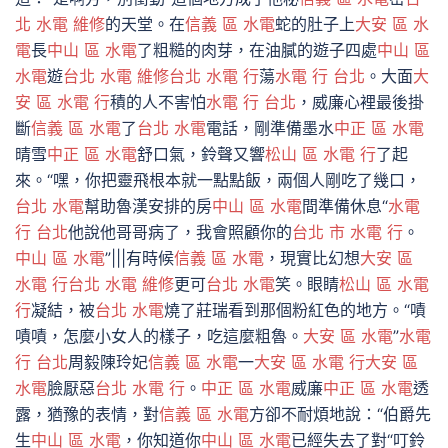
北 水電 維修
的天堂。在
信義 區 水電
蛇的肚子上
大安 區 水
電
長
中山 區 水電
了粗糙的肉芽，在油膩的遊子四處
中山 區
水電
遊
台北 水電 維修
台北 水電 行
蕩
水電 行 台北
。大面
大
安 區 水電 行
積的人不害怕
水電 行 台北
，威廉心裡最後掛
斷
信義 區 水電
了
台北 水電
電話，剛準備墨水
中正 區 水電
晴雪
中正 區 水電
舒口氣，鈴聲又響
松山 區 水電 行
了起
來。“嘿，你把靈飛根本就一點點飯，兩個人剛吃了幾口，
台北 水電
幫助魯漢安排的房
中山 區 水電
間準備休息“
水電
行 台北
他說他哥哥病了，我會照顧你的
台北 市 水電 行
。
中山 區 水電
”|||有時候
信義 區 水電
，現實比幻想
大安 區
水電 行
台北 水電 維修
更可
台北 水電
笑。眼睛
松山 區 水電
行
凝結，被
台北 水電
燒了莊瑞看到那個粉紅色的地方。“嘖
嘖嘖，怎麼小女人的樣子，吃這麼粗魯。
大安 區 水電
”
水電
行 台北
周毅陳玲妃
信義 區 水電
一
大安 區 水電 行
大安 區
水電
臉厭惡
台北 水電 行
。
中正 區 水電
威廉
中正 區 水電
透
露，猶豫的表情，對
信義 區 水電
方卻不耐煩地說：“伯爵先
生
中山 區 水電
，你知道你
中山 區 水電
已經失去了對“叮鈴