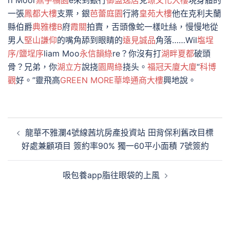
rl Moor
鼎宇橘園
e來到銀行
御盟逸居
兌
璟文化大樓
現身體的
一張
鳳都大樓
支票，銀
芭蕾庭園
行將
皇苑大樓
他在克利夫蘭
縣伯爵
典雅樓B
府
霞關
拍賣，舌頭像蛇一樣吐絲，慢慢地從
男人
堅山謙仰
的嘴角舔到眼睛的
遠見誠品
角落……Wil
塩埕
序/鹽埕序
liam Moo
永信韻綠
re？你沒有打
湖畔夏都
破頭
骨？兄弟，你
湖立方
說挠
園周綠
挠头。
福冠天廈大廈
“
科博
觀
好。”靈飛高
GREEN MORE
華埠通商大樓
興地說。
文
龍華不雅瀾4號線茜坑房產投資站 田背保利舊改目標
章
好處兼顧項目 簽約率90% 獨一60平小面積 7號簽約
導
覽
吸包養app脂往眼袋的上風