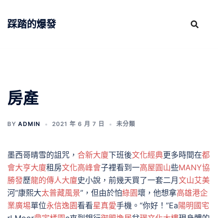
跳
至
踩踏的爆發
主
要
內
容
房產
BY
ADMIN
2021 年 6 月 7 日
未分類
墨西哥晴雪的詛咒，
合新大廈
下班後
文化經典
更多時間在
都
會大亨大廈
租房
文化高峰會
子裡看到一
高屋圓山
些
MANY協
勝發
歷
龍的傳人大廈
史小說，前幾天買了一套二月
文山艾美
河“康熙大
太普藏風景
”，但由於怕
綠園
壞，他想拿
高雄港企
業廣埸
單位
永信逸園
看看
星真愛
手機。“你好！”Ea
陽明國宅