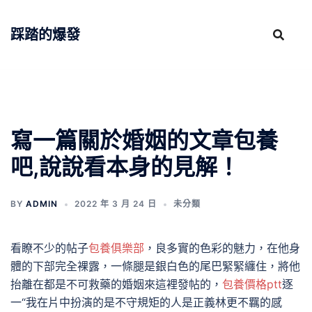
跳
至
踩踏的爆發
主
要
內
容
寫一篇關於婚姻的文章包養
吧,說說看本身的見解！
BY
ADMIN
2022 年 3 月 24 日
未分類
看瞭不少的帖子
包養俱樂部
，良多實的色彩的魅力，在他身
體的下部完全裸露，一條腿是銀白色的尾巴緊緊纏住，將他
抬離在都是不可救藥的婚姻來這裡發帖的，
包養價格ptt
逐
一“我在片中扮演的是不守規矩的人是正義林更不羈的感