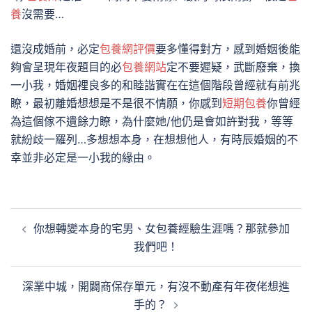
養
沒需要…
還沒成婚前，必定
包養網評價
要多懂得對方，感到婚姻後能
夠會呈現年夜題目的必
包養網站
定不要遲疑，武斷廢棄，換
一小我，婚姻裡良多的和睦諧實在在這個階段曾經就有前兆
瞭，最初離婚想想是不是很不情願，你感到
短期包養
你曾經
為這個傢不遺餘力瞭，為什麼她/他仍是會如許對我，等等
就紛歧一羅列…多想想本身，在想想他人，有時辰婚姻的不
幸並非必定是一小我的緣由。
文
你想轉變本身的宅男、女包養經驗生涯嗎？那就參加
章
我們吧！
導
覽
深業中城，開闢商保存單元，有沒不動產有年夜佬想進
手的？