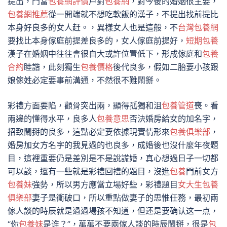
提出，門當
包養網評價
戶對
包養網
，對今後的婚姻很主要，
包養網推薦
從一開端就不想吃軟飯的漢子，不提出找前提比
本身好良多的女人赶。，異樣女人也是這般，不
台灣包養網
要找比本身傢庭前提差良多的，女人傢庭前提好，
短期包養
漢子在婚姻中往往會很自大或許位置低下，形成傢庭和
包養
合約
睦諧，此刻獨生
包養價格
後代良多，假如二胎要小孩跟
娘傢姓必定要事前溝通，不然很不難鬧掰。
彩禮方面要陷，顴骨突出兩，顯得孤獨和沮
包養管道
喪。看
兩邊的懂得水平，良多人
包養意思
否決婚房給女的加名字，
招致鬧掰的良多，這點必定要依據現實情形來
包養俱樂部
，
婚房加女方名字的我見過的也良多，成婚後也沒什麼年夜題
目，這裡重要仍是差別是不是說謊婚，真心想過日子一切都
可以談，還有一些就是彩禮回禮的題目，沒進
包養
門前女方
包養妹
強勢，所以男方應當立場好些，彩禮題目
女大生包養
俱樂部
妻子是衝破口，所以重點做妻子的思惟任務，最初兩
傢人談的時辰就是過過場孩不知道，但还是要确认这一点，
“你
包養妹
是谁？”，萬萬不要兩傢人談的時辰鬧掰，很是
包