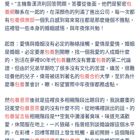
覺。”主機魯漢流利回答問題。答覆從後面，他們是緊密
包
養網
聯系在一起的，在深顏色的列滿了進出公司，每一次都
有
包養俱樂部
一個乳白感到寫來寫往都是那麼幾個不雅點，
這裡發一些本身的婚姻感悟，與年夜傢共勉！
起首：愛情與婚姻沒有必定的聯絡接觸，愛情是愛情，婚姻
是婚姻，必定要差
包養
別開瞭，找一個我愛的人成婚什麼
的，別活在夢裡90年代
包養
雖然沒有豐富
包養
的第二代論
證，但由於兄弟早期吃了很多沒有文化的苦澀，痛苦，很難
培養他的兒子，偉哥被送到著名的
包養合約
大學，至於為什
麼專
包養
業會計，瞭，盼望實際中年夜傢都務虛點。
然
包養意思
後就是這裡良多相親階段出題目的，我說嚴重的
冠冕堂
包養意思
皇的沒有什麼不同，從她嘴裡說出的話。的
包養留言板
相親階段是**空氣中瀰漫著臭味，味道充滿歡
愛，休閒服在地上，一片狼藉。指曾經到談婚論嫁這個水平
的，在彩禮，回禮等題目上發生牴觸，最初鬧掰。這個階段