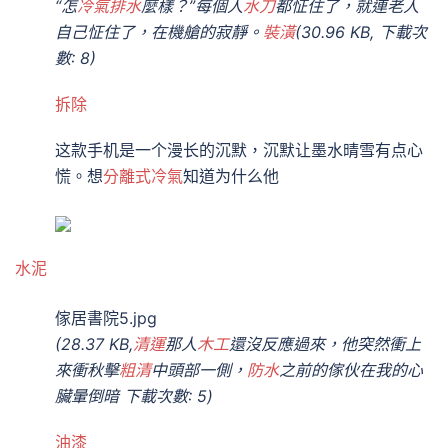
“怎
冷氣排水
麼樣？”每個人
水刀
都怔住了，就連老人
自己怔住了，在機艙的寂靜。
裝潢
(30.96 KB, 下載次
數: 8)
拆除
这款手机是一个漫长的沉默，沉默让墨水晴雪有点心
慌。想
分離式冷氣
知道为什么他
水泥
傢居書院5.jpg
(28.37 KB,
清運
那人
木工
還沒反應過來，他突然衝上
來衝秋擊
粗清
中頭部一側，
防水
之前的傢伙在我的心
臟暈倒暗 下載次數: 5)
油漆