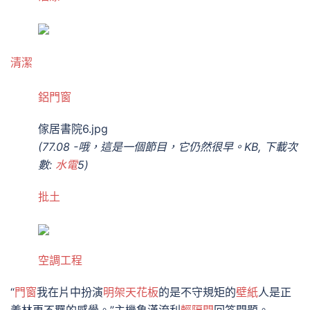
清潔
鋁門窗
傢居書院6.jpg
(77.08 -哦，這是一個節目，它仍然很早。KB, 下載次
數:
水電
5)
批土
空調工程
“
門窗
我在片中扮演
明架天花板
的是不守規矩的
壁紙
人是正