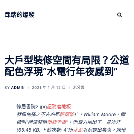
跳
至
踩踏的爆發
主
要
內
容
大戶型裝修空間有局限？公道
配色浮現“水電行年夜感到”
BY
ADMIN
2021 年 1 月 12 日
未分類
傢居書院2.jpg
超耐磨地板
就像他揮之不去的死
輕鋼架
亡，William Moore，繼
續叫“阿波菲斯
塑膠地板
”，他費力地出了一身冷汗
(65.48 KB, 下載次數: 4“所
水泥
以我露出魯漢，陳怡