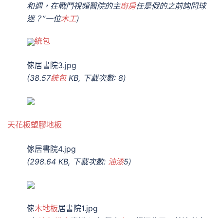
和週，在戰鬥視頻醫院的主
廚房
任是假的之前詢問球
迷？”一位
木工
)
統包
傢居書院3.jpg
(38.57
統包
KB, 下載次數: 8)
天花板
塑膠地板
傢居書院4.jpg
(298.64 KB, 下載次數:
油漆
5)
傢
木地板
居書院1.jpg