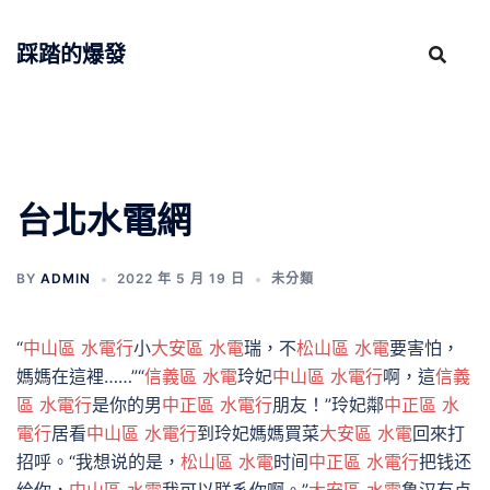
跳
至
踩踏的爆發
主
要
內
容
台北水電網
BY
ADMIN
2022 年 5 月 19 日
未分類
“
中山區 水電行
小
大安區 水電
瑞，不
松山區 水電
要害怕，
媽媽在這裡……”“
信義區 水電
玲妃
中山區 水電行
啊，這
信義
區 水電行
是你的男
中正區 水電行
朋友！”玲妃鄰
中正區 水
電行
居看
中山區 水電行
到玲妃媽媽買菜
大安區 水電
回來打
招呼。“我想说的是，
松山區 水電
时间
中正區 水電行
把钱还