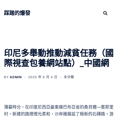
跳
至
踩踏的爆發
主
要
內
容
印尼多舉動推動減貧任務（國
際視查包養網站點）_中國網
BY
ADMIN
2025 年 6 月 4 日
未分類
薄暮時分，在印度尼西亞最東邊巴布亞省的桑貝爾—賓耶里
村，新建的路燈燈光柔和，沙岸邊展設了極新的石磚路。游