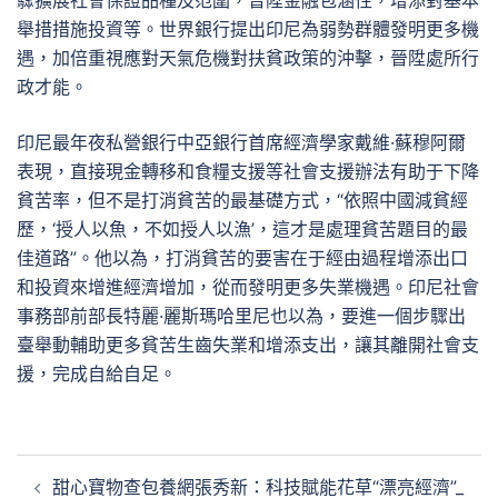
驟擴展社會保證品種及范圍，晉陞金融包涵性，增添對基本
舉措措施投資等。世界銀行提出印尼為弱勢群體發明更多機
遇，加倍重視應對天氣危機對扶貧政策的沖擊，晉陞處所行
政才能。
印尼最年夜私營銀行中亞銀行首席經濟學家戴維·蘇穆阿爾
表現，直接現金轉移和食糧支援等社會支援辦法有助于下降
貧苦率，但不是打消貧苦的最基礎方式，“依照中國減貧經
歷，‘授人以魚，不如授人以漁’，這才是處理貧苦題目的最
佳道路”。他以為，打消貧苦的要害在于經由過程增添出口
和投資來增進經濟增加，從而發明更多失業機遇。印尼社會
事務部前部長特麗·麗斯瑪哈里尼也以為，要進一個步驟出
臺舉動輔助更多貧苦生齒失業和增添支出，讓其離開社會支
援，完成自給自足。
文
甜心寶物查包養網張秀新：科技賦能花草“漂亮經濟”_