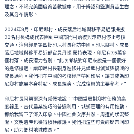
理念，不竭完美國度貧苦數據庫，用于辨認和監測貧苦生齒
及其分布情形。
2024年9月，印尼鄉村、成長落后地域與移平易近部提拔
20名村長構成代表團到中國部門村落復興示范村停止考核
交通，這曾經是第四批印尼村長拜訪中國。印尼鄉村、成長
落后地域與移平易近部官員丹頓·蒙特表現，印尼有7.5萬多
個村落，成長潛力各別，“此次考核對印尼來說是一個很好
的進修機遇，讓印尼村長親身進修并見證鄉村減貧與復興的
成長過程。我們把在中國的考核經歷帶回印尼，讓其成為印
尼鄉村施展本身特點、成長經濟、完成復興的主要參考。”
印尼村長阿努爾深有感慨地說：“中國當局對鄉村任務的高
度器重、古代農業技巧的普遍利用、城鄉管理的有用推動，
都給我留下了深入印象。中國社會次序井然、周遭的狀況整
潔，文明遺產也獲得積極維護。我們把這些可貴經歷帶回印
尼，助力鄉村地域成長。”