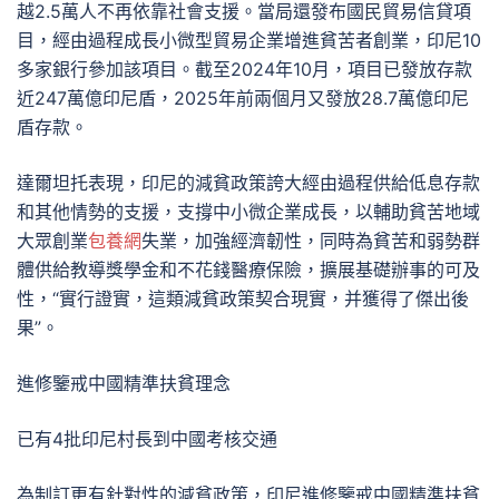
越2.5萬人不再依靠社會支援。當局還發布國民貿易信貸項
目，經由過程成長小微型貿易企業增進貧苦者創業，印尼10
多家銀行參加該項目。截至2024年10月，項目已發放存款
近247萬億印尼盾，2025年前兩個月又發放28.7萬億印尼
盾存款。
達爾坦托表現，印尼的減貧政策誇大經由過程供給低息存款
和其他情勢的支援，支撐中小微企業成長，以輔助貧苦地域
大眾創業
包養網
失業，加強經濟韌性，同時為貧苦和弱勢群
體供給教導獎學金和不花錢醫療保險，擴展基礎辦事的可及
性，“實行證實，這類減貧政策契合現實，并獲得了傑出後
果”。
進修鑒戒中國精準扶貧理念
已有4批印尼村長到中國考核交通
為制訂更有針對性的減貧政策，印尼進修鑒戒中國精準扶貧