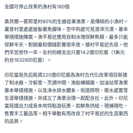
全國可停止改革的漁村有180個
桑貝爾—賓耶里村80%的生齒從事漁業，是傳統的小漁村。
曩昔村里處處披髮著魚腥味，空中到處可見渣滓污漬，基本
舉措措施陳腐。漁平易近應用自制冰塊保鮮魚類，最多只能
保鮮半天，對銷量和價錢影響很年夜。據村平易近先容，他
們辛苦勞作一年，全村的總支出只要14.2億印尼盾（1美元
約合16328印尼盾）。
印尼當局先后耗資220億印尼盾為漁村古代化改革項目新建
了制冰廠、冷躲室、烹調中間、漁船補綴廠、加油站等漁業
基本舉措措施，以及凈水排水體系、街道照明、廢水處置等
生涯舉措措施，并成立了漁業治理一起配合社。此外，印尼
當局還出力成長本地特點游玩業，如鮮魚供給、現捕現吃、
售賣手工藝品等。相干舉動有用改良了村平易近的生涯東西
的品質。