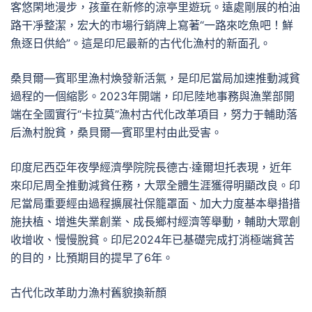
客悠閑地漫步，孩童在新修的涼亭里遊玩。遠處剛展的柏油
路干凈整潔，宏大的市場行銷牌上寫著“一路來吃魚吧！鮮
魚逐日供給”。這是印尼最新的古代化漁村的新面孔。
桑貝爾—賓耶里漁村煥發新活氣，是印尼當局加速推動減貧
過程的一個縮影。2023年開端，印尼陸地事務與漁業部開
端在全國實行“卡拉莫”漁村古代化改革項目，努力于輔助落
后漁村脫貧，桑貝爾—賓耶里村由此受害。
印度尼西亞年夜學經濟學院院長德古·達爾坦托表現，近年
來印尼周全推動減貧任務，大眾全體生涯獲得明顯改良。印
尼當局重要經由過程擴展社保籠罩面、加大力度基本舉措措
施扶植、增進失業創業、成長鄉村經濟等舉動，輔助大眾創
收增收、慢慢脫貧。印尼2024年已基礎完成打消極端貧苦
的目的，比預期目的提早了6年。
古代化改革助力漁村舊貌換新顏