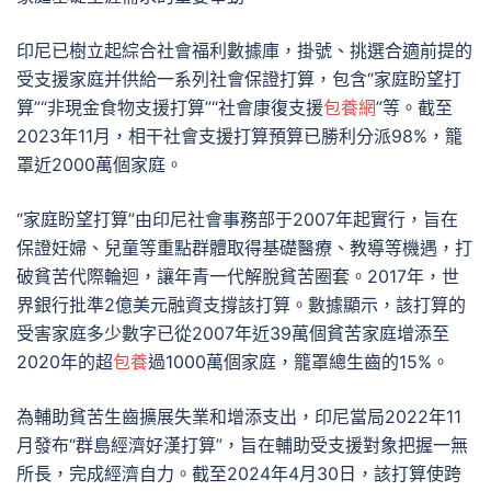
印尼已樹立起綜合社會福利數據庫，掛號、挑選合適前提的
受支援家庭并供給一系列社會保證打算，包含“家庭盼望打
算”“非現金食物支援打算”“社會康復支援
包養網
”等。截至
2023年11月，相干社會支援打算預算已勝利分派98%，籠
罩近2000萬個家庭。
“家庭盼望打算”由印尼社會事務部于2007年起實行，旨在
保證妊婦、兒童等重點群體取得基礎醫療、教導等機遇，打
破貧苦代際輪迴，讓年青一代解脫貧苦圈套。2017年，世
界銀行批準2億美元融資支撐該打算。數據顯示，該打算的
受害家庭多少數字已從2007年近39萬個貧苦家庭增添至
2020年的超
包養
過1000萬個家庭，籠罩總生齒的15%。
為輔助貧苦生齒擴展失業和增添支出，印尼當局2022年11
月發布“群島經濟好漢打算”，旨在輔助受支援對象把握一無
所長，完成經濟自力。截至2024年4月30日，該打算使跨