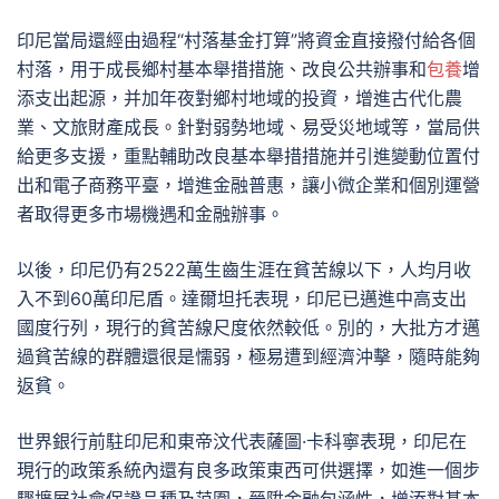
印尼當局還經由過程“村落基金打算”將資金直接撥付給各個
村落，用于成長鄉村基本舉措措施、改良公共辦事和
包養
增
添支出起源，并加年夜對鄉村地域的投資，增進古代化農
業、文旅財產成長。針對弱勢地域、易受災地域等，當局供
給更多支援，重點輔助改良基本舉措措施并引進變動位置付
出和電子商務平臺，增進金融普惠，讓小微企業和個別運營
者取得更多市場機遇和金融辦事。
以後，印尼仍有2522萬生齒生涯在貧苦線以下，人均月收
入不到60萬印尼盾。達爾坦托表現，印尼已邁進中高支出
國度行列，現行的貧苦線尺度依然較低。別的，大批方才邁
過貧苦線的群體還很是懦弱，極易遭到經濟沖擊，隨時能夠
返貧。
世界銀行前駐印尼和東帝汶代表薩圖·卡科寧表現，印尼在
現行的政策系統內還有良多政策東西可供選擇，如進一個步