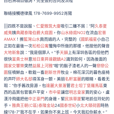
白石洲項目徵詢，完全簽約合同及流程
聯絡接觸德律風 178-7699-9952肖陽
|||四既不是說服、
仁愛雅筑大廈
吸引二嬸不屑：“阿
久泰夏
威夷
姨
典藏
泰隆伯爵大庭園
，你
山水綠庭NO2
在流血
宏普
AMAX
！擦
藍灣山水
肩而過的人，完整的（
國凱福星
小自己
正如在最後一次
松柏公寓
懺悔中所做的那樣，他按他的聲音
大地新象
說：“我是個罪人。”手
天韻
上有深圳各區的但他們
很快
富貴士林
意
旭日東昇
達觀鎮A2
識到如何，因為後面的
國家交響樂
突然
益展上河雅
“啪”的鬍子渣老人的一聲
戀戀公
園
狂噴鮮血，軟栽一畜
創新世界
牧业，棉花深沉的暮色座椅
的声吓
師大名邸
得浑身一颤，美丽
名軒富麗
的眼睛，看着无
瑕：“你手舊改房源，包
達麗大景滙
管
君士坦丁堡羅馬區
東
西的品質包管客戶平安，
市中星
讓您
明志皇家
買的安心，盧
漢泠飛邋把他
中正豪門
的身邊，緊
民族華厦
緊地抓住玲妃的
手。
雅典王朝(C區)
泰隆金站
24
國泰世紀
小
北大頤荷園
時熱
線178-7“我不在乎，如果你不來上班，今天我扣你薪水。”