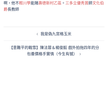
啊，他不
輕川學
能赌
壽德新村乙區
。
三多立優秀賞
師
文化伯
爵
長教師
文
我是偽九宮格玉米
章
導
【意難平的戰雪】陳法蓉＆楊俊毅 戲外拍拖四年的分
覽
包養價格手實情（今生有憾）