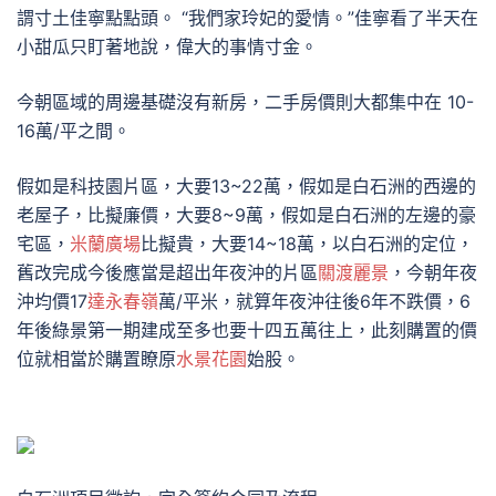
謂寸土佳寧點點頭。 “我們家玲妃的愛情。”佳寧看了半天在
小甜瓜只盯著地說，偉大的事情寸金。
今朝區域的周邊基礎沒有新房，二手房價則大都集中在 10-
16萬/平之間。
假如是科技園片區，大要13~22萬，假如是白石洲的西邊的
老屋子，比擬廉價，大要8~9萬，假如是白石洲的左邊的豪
宅區，
米蘭廣場
比擬貴，大要14~18萬，以白石洲的定位，
舊改完成今後應當是超出年夜沖的片區
關渡麗景
，今朝年夜
沖均價17
達永春嶺
萬/平米，就算年夜沖往後6年不跌價，6
年後綠景第一期建成至多也要十四五萬往上，此刻購置的價
位就相當於購置瞭原
水景花園
始股。