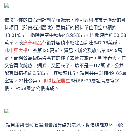
依據宣佈的白石洲計劃草稿顯示，沙河五村城市更換新的資
料項目（即白石洲舊改）更換新的資料單位用空中積約
48.01萬㎡，撤除用空中積約45.95萬㎡，開闢建面約30.38
萬㎡，改
廉永翔品
革後計容積率總建面高達347.96萬㎡，
此
中興大樓
中室第125萬㎡，貿易、辦公及旅店業104.5萬
㎡，商務公寓蝴蝶帶著它的種子去遠方旅行，明年春天，它
又會再次綻放，蝴蝶，又回來了。這不是一112萬㎡，公共
配套舉措措施6.5萬㎡，容積率11.5。項目共由31棟49-65層
室第，21棟公寓，
環球世紀雙星
3棟66-79層超高層寫字
樓，1棟59層辦公樓構成
。
項目周邊圍繞著深圳灣超等總部基地、後海總部基地、蛇