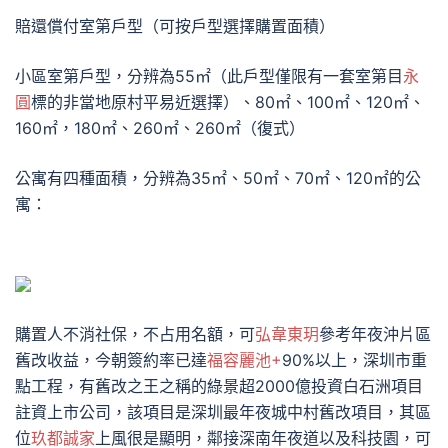
賠還償付室第戶型（可按戶型選擇購置面積）
小區室第戶型，分辨為55㎡（此戶型僅限有一套室第目
永
圓
標的非當地原村平易近選擇）、80㎡、100㎡、120㎡、
160㎡，180㎡、260㎡、260㎡（復式）
公寓有四種面積，分辨為35㎡、50㎡、70㎡、120㎡的公
寓：
購置人不消社保，不占用名額，可
弘韋東玥
參考年夜沖片區
舊改收益，今朝簽約率已達
福容麗池+
90%以上，深圳市重
點工程，有舊改之王之稱的綠景超2000億投資白石洲項目
註資上市公司，該項目是深圳最年夜城中村舊改項目，其區
位
玖都誠家
上風很是顯明，鄰接深南年夜道以及科技園，可