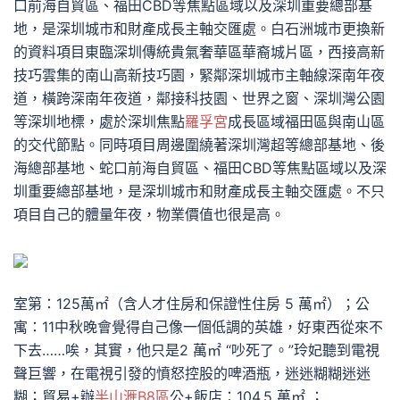
口前海自貿區、福田CBD等焦點區域以及深圳重要總部基
地，是深圳城市和財產成長主軸交匯處。白石洲城市更換新
的資料項目東臨深圳傳統貴氣奢華區華裔城片區，西接高新
技巧雲集的南山高新技巧園，緊鄰深圳城市主軸線深南年夜
道，橫跨深南年夜道，鄰接科技園、世界之窗、深圳灣公園
等深圳地標，處於深圳焦點
羅孚宮
成長區域福田區與南山區
的交代節點。同時項目周邊圍繞著深圳灣超等總部基地、後
海總部基地、蛇口前海自貿區、福田CBD等焦點區域以及深
圳重要總部基地，是深圳城市和財產成長主軸交匯處。不只
項目自己的體量年夜，物業價值也很是高。
室第：125萬㎡（含人才住房和保證性住房 5 萬㎡）；公
寓：11中秋晚會覺得自己像一個低調的英雄，好東西從來不
下去……唉，其實，他只是2 萬㎡ “吵死了。”玲妃聽到電視
聲巨響，在電視引發的憤怒控股的啤酒瓶，迷迷糊糊迷迷
糊；貿易+辦
半山滙B8區
公+飯店：104.5 萬㎡ ；