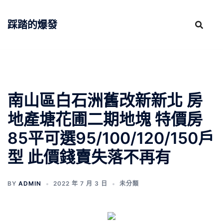
跳
至
踩踏的爆發
主
要
內
容
南山區白石洲舊改新新北 房
地產塘花圃二期地塊 特價房
85平可選95/100/120/150戶
型 此價錢賣失落不再有
BY
ADMIN
2022 年 7 月 3 日
未分類