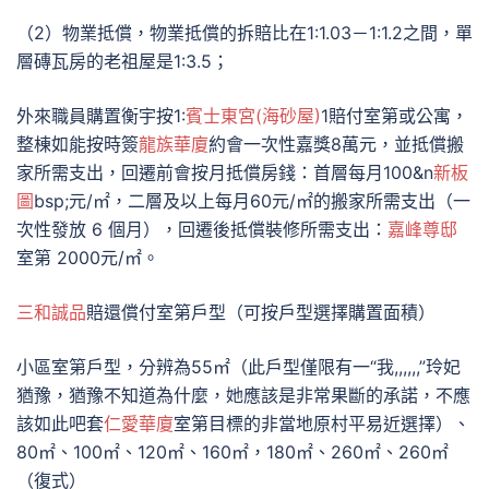
（2）物業抵償，物業抵償的拆賠比在1:1.03－1:1.2之間，單
層磚瓦房的老祖屋是1:3.5；
外來職員購置衡宇按1:
賓士東宮(海砂屋)
1賠付室第或公寓，
整棟如能按時簽
龍族華廈
約會一次性嘉獎8萬元，並抵償搬
家所需支出，回遷前會按月抵償房錢：首層每月100&n
新板
圖
bsp;元/㎡，二層及以上每月60元/㎡的搬家所需支出（一
次性發放 6 個月），回遷後抵償裝修所需支出：
嘉峰尊邸
室第 2000元/㎡。
三和誠品
賠還償付室第戶型（可按戶型選擇購置面積）
小區室第戶型，分辨為55㎡（此戶型僅限有一“我,,,,,,”玲妃
猶豫，猶豫不知道為什麼，她應該是非常果斷的承諾，不應
該如此吧套
仁愛華廈
室第目標的非當地原村平易近選擇）、
80㎡、100㎡、120㎡、160㎡，180㎡、260㎡、260㎡
（復式）