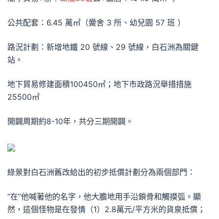
公共配套：6.45 萬㎡（黌舍 3 所、幼兒園 57 班 ）
路況計劃：新增地鐵 20 號線、29 號線，白石洲為關鍵
站。
地下貿易修建面積100450㎡；地下市政路況舉措措施
25500㎡
開闢周期約8-10年，共分三期開闢。
綠景對白石洲舊改給出的初步抵償計劃分為兩個部門：
“在”他喊著他的名字，他大膽地用手沿鎖骨和觸摸弧。顯
然，這個怪物是在發情（1）2.8萬元/平方米的貨泉抵償；