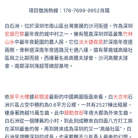
項目徵詢熱線：178-7699-9952肖陽
白石洲，位於深圳市南山區台灣東邊的沙河街道，作為深圳
宏盛巴黎
最年夜的城中村之一，擁有簡直深圳郊區最集
竹林
山水
中最年夜範圍的農人房，它位
淡大捷森堡
於深南年夜道
兩側，骨幹道深南年夜道路況七通八達，還有華裔城高級社
區與之比鄰而居，西邊著名商高爾夫球會、沙河高爾夫球
會，南鄰深圳灣超等總部基地。
依
景平大樓
據
薪關渡
最新的中國輿圖版面來看，白
大吉地
石
洲片區占空中積約為0.6平方公裡，一共有2527棟出租屋，
棲身著跨越15萬生齒，此中
鋒勳首邸
年夜大都為外來生齒。
白石洲從一個陳舊的小村，到此刻成瞭來自四面八方打工族
在深圳最後的傢，再到將來成為深圳的又一“高級社區”，白
石洲見證瞭深圳的成長，也承載瞭不少年青人最後的幻想。