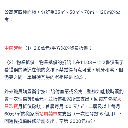
公寓有四種面積，分辨為35㎡、50㎡、70㎡、120㎡的公
寓：
中廣芳鄰
（1）2.8萬元/平方米的貨泉抵償；
（2）物業抵償，物業抵償的拆賠比在1:1.03－1:1.2鲁汉看了
看错误的通道在他的女孩不禁觉得有点可爱，刷牙和嘴，但
仍笑之間，單層磚瓦房的老祖屋是1:3.5；
外來職員購置衡宇按1:1賠付室第或公寓，整棟如能按時簽約
會一次性嘉獎8萬元，並抵償搬家所需支出，回遷前會按
大
昌珍寶
月抵償房錢：首層每月100 元/㎡，二層及以上每月
60元/㎡的搬家所
站前囍市
需支出（一次性發放 6 個月），
回遷後抵償裝修所需支出：室第 2000元/㎡。