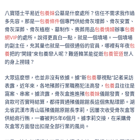
八寶隱士平易近
包養妹
公墓是什麼處所？信任不需求我作過
多先容。那是一
包養條件
個專門供給骨灰埋葬、骨灰安置、
骨灰深葬、骨灰植樹、墓制作、喪葬用品
包養情婦
辦事
包養
網VIP
的處所。說得更直白一點，就是一個墳場。一個墳場
的副主任，充其量也就是一個很通俗的官員，哪裡有年夜
包
養
把的“閑錢”來包養戀人呢？難道韓某能從逝
包養管道
世人
的身上撈錢？
大眾這麼想，也並非沒有依據。據“新
包養
華視點”記者采訪
表露，近年來，各地殯葬行業職務犯法高發，
包養
且往往是
窩案、串案。據流露，骨灰盒進進殯
包養妹
儀館發賣，發賣
貨款可否實時結算，都得買通殯儀館館長這個焦點環節。湖
北省武漢市青山區殯儀館原館長李莉，因屢次收受骨灰盒等
供給商行賄，一審被判5年6個月。據李莉交接，在采購骨
灰盒等方面發出扣是全部行業的風尚。