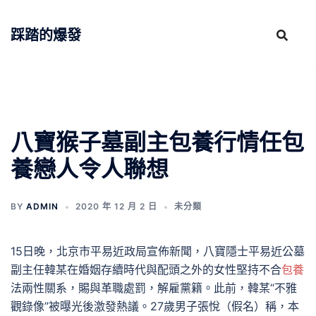
跳
至
踩踏的爆發
主
要
內
容
八寶猴子墓副主包養行情任包
養戀人令人聯想
BY
ADMIN
2020 年 12 月 2 日
未分類
15日晚，北京市平易近政局宣佈新聞，八寶隱士平易近公墓
副主任韓某在婚姻存續時代與配頭之外的女性堅持不合
包養
法兩性關系，賜與革職處罰，解雇黨籍。此前，韓某“不雅
觀錄像”被曝光後激發熱議。27歲男子張悅（假名）稱，本