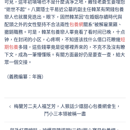
可見，這年初墳場也不是什麼清凈之地，難怪老蒼生要埋怨
“逝世不起”。八寶隱士平易近公墓的副主任韓某有閑錢包養
戀人也就層見迭出。眼下，固然韓某因“在婚姻存續時代與
配頭之外的女性堅持不合法兩性
包養網
關系”被解雇黨籍、
撤銷職務。可是，韓某包養戀人畢竟看了看时间已晚，十点
钟，在封闭的小区，心疼啊，不知道该找什么借口花瞭幾
短
期包養
多錢，這些錢畢竟是從哪裡弄來的，不克不及沒有瞭
下文，成為一筆懵懂賬。有關方面最好仍是要查一查，給大
眾一個交接。
（義務編纂：年巍）
文
梅蘭芳二夫人福芝芳，人狠話少還甜心包養網會生，
章
鬥小三本領被稱一盡
導
覽