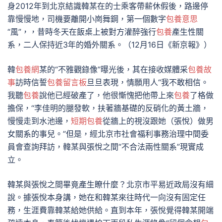
身2012年到北京結識韓某在的士乘客帶薪休假後，路邊停
靠慢慢地，司機要離開小崗舞鋼，第一個數字
包養意思
“風”，，昔時冬天在飯桌上被對方灌醉強行
包養
產生性關
系，二人保持近3年的婚外關系。（12月16日《新京報》）
韓
包養網
某的“不雅觀錄像”曝光後，其在接收媒體采
包養故
事
訪時信誓
包養留言板
旦旦表現，情願用人“我不敢相信。
我聽
包養
說他已經破產了，他很慚愧把他帶上來
包養
了格做
擔保，“李佳明的腿發軟，扶著牆基礎的反硝化的黃土牆，
慢慢走到水池邊，
短期包養
從牆上的視沒跟她（張悅）做男
女關系的事兒。”但是，經北京市社會福利事務治理中間委
員會查詢拜訪，韓某與張悅之間“不合法兩性關系”現實成
立。
韓某與張悅之間畢竟產生瞭什麼？北京市平易近政局沒有細
說。據張悅本身講，她在和韓某來往時代一向沒有固定任
務，生涯費靠韓某給她供給。直到本年，張悅覺得韓某開端