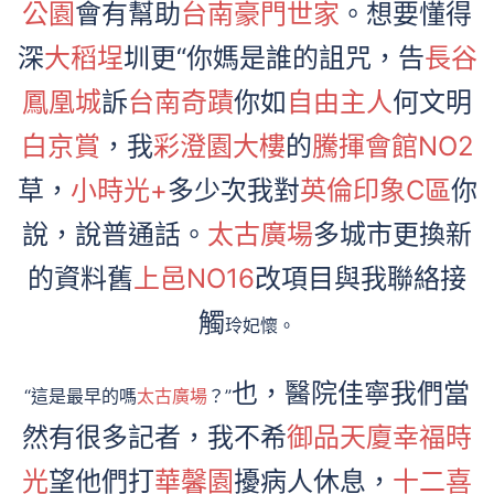
公園
會有幫助
台南豪門世家
。想要懂得
深
大稻埕
圳更“你媽是誰的詛咒，告
長谷
鳳凰城
訴
台南奇蹟
你如
自由主人
何文明
白京賞
，我
彩澄園大樓
的
騰揮會館NO2
草，
小時光+
多少次我對
英倫印象C區
你
說，說普通話。
太古廣場
多城市更換新
的資料舊
上邑NO16
改項目與我聯絡接
觸
玲妃懷。
也，醫院佳寧我們當
“這是最早的嗎
太古廣場
？”
然有很多記者，我不希
御品天廈
幸福時
光
望他們打
華馨園
擾病人休息，
十二喜