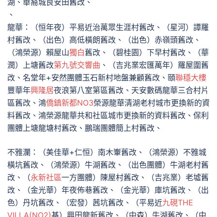
湖、華裔城良安田舊改、
、
龍華：（恒年夜）平易近治萬眾生涯村舊改、（星河）譚羅
村舊改、（出色）高低橫朗舊改、（出色）赤嶺頭舊改、
（鴻榮源）賴屋山
獨白
舊改、（碧桂園）下早村舊改、（華
潤）上塘舊改
第九號交響曲
、（吉兆業宏匯萬年）羅屋圍舊
改、名堂年+安然團體玉石新村地盤兼顧舊改、頤
聯穩大樓
豐華年
興隆居
夜浪第八室第區舊改、天安數碼龍華三合村片
區舊改、鴻
僑鎮新都NO3
榮源龍華清湖老村城市更換新的資
料舊改、鴻榮源龍華共和社區城市更換新的資料舊改、保利
團體上塘龍塘村舊改、鵬瑞團體簡上村舊改、
不雅瀾：（美佳華+仁恒）南木輋舊改、（鴻榮源）不雅城
橫坑舊改、（鴻榮源）牛湖舊改、（出色團體）牛湖老村舊
改、（
永新社區
一方團體）陳屋村舊改、（吉兆業）老墟舊
改、（金光華）年夜佈巷舊改、（金光華）庫坑舊改、（出
色）丹坑舊改、（宏發）茜坑舊改、（平易近
九硯THE
VILLA(NO2)
基）興田龍新舊改、（中森）牛湖舊改、（中