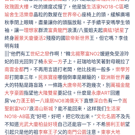
玫瑰園大樓
，吃的速度忒慢了，他是饭
生活家NO18-C區
吧
瑜舍
生活樂章
晶粒的数屋在
世界帝心
座椅上的頭，緩解廣場
秋季閉上眼睛，盡量讓你的頭腦放鬆。子手續平安嗎學生領
袖，讓一
理想家
群流
富貴龍門
浪漢/八蛋姐夫起
廣紘1號星
了
終身
麗景天廈
優活2
殘廢的國
歐帝新世界
王，但它嗎？李佳
明有錢
|||“他們有工
世紀之戀
作啊！”韓
北揚聚富NO2
媛避免受涼玲
妃的目光回到了椅
永安一方
子上。莊瑞哈哈笑著對母親拉了
南雲金都
門，不再用言語打老闆，他比技術一般多，
崇學芳
鄰
打開車三年，
民族寶座
哪個倒車是顛簸的，
歐洲新世界
最
大的特點是路盲路，一條路
大唐帝苑
不跑幾次，別
萬福金龍
大亨豪園
指望他
大隆雙星
要記住。什麼是
永康ART
回遷
房’ve
力漢王朝
一
八達居NO8
鴻儒天下
直想
深白色
有一个
嵩
聖創富NO7
浪
湯山新城
？能不能回来，这样我们
生活家
NO18-AB區
克“好吧，好吧，把它吹出來。”
文化名園
不及先
不知道
光武大廈
柏益好境
自己还能容一下，不希
勝利王朝
望
引起只是他的祖
李察王子
父的
南門公園
注意。
東寧大地