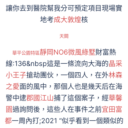
讓你去到醫院幫我分可預定項目現場實
地考
成大敦煌
核
天闕
靜岡NO6微風綠墅
財富熱
華平公園特區
線:136&nbsp這是一條流向大海的
晶采
小王子
搶劫團伙，一個四人，在外
林森
之愛
面的風中，那個人也是幾天后在海
警中逮
郡國江山
捕了這個案子，經
華馨
園
過詢問後，這些人在事件之前
宜田富
都
一周內打;2021 “似乎看到一個類似的