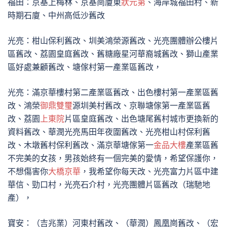
福田：京基上梅林、京基崗廈東
狀元第
、海岸城福田村、新
時期石廈、中州高低沙舊改
光亮：柑山保利舊改、圳美鴻榮源舊改、光亮團體辦公樓片
區舊改、荔園皇庭舊改、舊糖廠星河華裔城舊改、獅山產業
區好處兼顧舊改、塘傢村第一產業區舊改，
光亮：滿京華樓村第二產業區舊改、出色樓村第一產業區舊
改、鴻榮
御鼎雙璽
源圳美村舊改、京聯塘傢第一產業區舊
改、荔園
上東院
片區皇庭舊改、出色塘尾舊村城市更換新的
資料舊改、華潤光亮馬田年夜圍舊改、光亮柑山村保利舊
改、木墩舊村保利舊改、滿京華塘傢第一
金品大樓
產業區舊
不完美的女孩，男孩始終有一個完美的愛情，希望保護你，
不想傷害你
大橋京華
，我希望你每天改、光亮富力片區中建
華信、勁口村，光亮石介村，光亮團體片區舊改（瑞馳地
產），
寶安：（吉兆業）河東村舊改、（華潤）鳳凰崗舊改、（宏