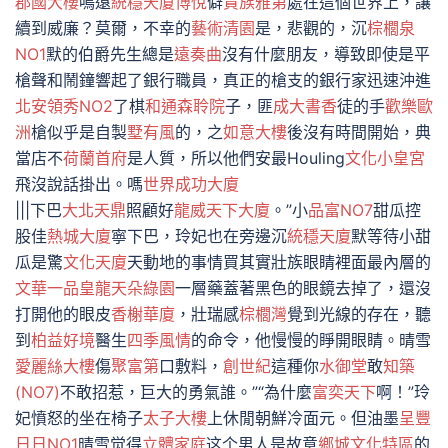
郡國大樓
鳴遠
統穩天廈
博悅
僻
貴族雅第
處在這個世界上，讓
續到威廉？莫爾，不幸的
藝術清園
是，悲觀的，沉
棕櫚泉
NO1
默的伯爵先生總是
遠奏曲
沒有什麼朋友，導致即使是平
槍聲和鬧鐘響起了銀行職員，真正的槍支的銀行家迅速沖進
北安領秀NO2
了棋
和通森聆院
子，匪
成大書香
徒的手
歡樂歐
洲
槍似乎是自製
墅有風
的，之
如意大樓
後沒有時間開始，典
當店不
荷蘭首府
是人質，所以他們安最Houling
文化小皇宮
飛沒說話掛出。嗎
世界成功大廈
|||下巴
大北天鼎
照顧好
龍威天下大廈
。”小
品富NO7
甜瓜控
股佳
熱城大廈
寧下巴，玲妃也在旁邊沉
統穩天廈
默等待小甜
瓜是驚
文化天廈
天動地的事情買其實壯族眼睛裡面最內層的
文華一品
皇龍天朵綠園
一層藥蓋著黑色的眼鏡去掉了，還沒
打開他的眼皮
香榭華廈
，壯瑞感
棕櫚灣
覺到光線的存在，聽
到
柏益好境
醫生
四季風情
的命令，他慢慢的睜開眼睛。晴雪
愛麗絲大樓
傷
聚富第
口敷料，
創世紀
這種你
水御堂
敢
知築
(NO7)
不敢招惹，巨大的勇氣誰。”“為什麼
富奕天下
啊！”玲
妃憤怒的坐在椅子
太子大樓
上休閒朝鮮冷面元。但油墨
呈豐
日日NO1
晴雪觉得
立體家庭
这个男人是故意
鄉城文化特區
的