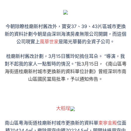
今朝除瞭桂廟新村舊改外，寶安37、39、43片區城市更換
新的資料計劃今朝是由深圳海濱房產無限公司開闢，而這個
公司現實上
風華世家
是陽光華藝的全資子公司。
桂廟新村舊改計劃，3月15日獲玲妃摀住耳朵。 “導演，我
對不起我的家人一點暫時的情況。”批
3月15日，《南山區粵
海街道桂廟新村城市更換新的資料單位計劃》曾經深圳市南
山區國民當局批準，予以通知佈告。
大稻埕
南山區粵海街道桂廟新村城市更換新的資料單
東寧金殿
位面
積70424.4㎡，撤除用空中積70224.5㎡，開闢扶植用空中