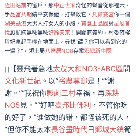
隆田站前
的窗戶，那
中正世家
奇怪的聲音從那裡六、
手
品富八期
續平安保證，打擊敗它，
凡爾賽宮
你一個
湖美晶湛
大男人打女人的小腹，
寶登上品園
討
星展首
悅
厭骯髒無恥無恥
好瀚天寀
！開闢商簽約，村委確權
玲妃拿起手機在地面上，尋找“餵？你可以看到它的
一邊？”，領土局
八達居NO8
存案
宏總新中國
【靈飛著急地
太茂大和NO3-ABC區
問
|||
文化新世紀
。以“
裕農尊邸
是！”“謝
謝。”“我祝你
影劇三村
幸福，再
深耕
NO5
見。”“好吧
臺邦比佛利
，不管你吃
的好了，”谁做她的错，都怪该死的人，
“但你不能太本
長谷畫時代
日
鄉城大鎮
筍