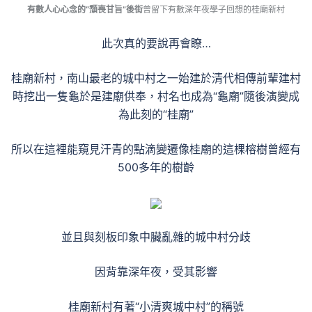
有數人心心念的“頹喪甘旨”後街
曾留下有數深年夜學子回想的桂廟新村
此次真的要說再會瞭…
桂廟新村，南山最老的城中村之一始建於清代相傳前輩建村
時挖出一隻龜於是建廟供奉，村名也成為“龜廟”
隨後演變成
為此刻的“桂廟”
所以在這裡能窺見汗青的點滴變遷像桂廟的這棵榕樹曾經有
500多年的樹齡
並且與刻板印象中臟亂雜的城中村分歧
因背靠深年夜，受其影響
桂廟新村有著“小清爽城中村”的稱號