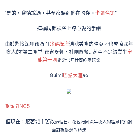
“是的，我聽說過，甚至都聽到他在吻你。
卡爾名第
”
連樓房都被塗上瞭心愛的手繪
由於鄰接深年夜西門
兆耀綠海
遍地美食的桂廟，也成瞭深年
夜人的“第二食堂”夜宵晚餐、社團圓餐…甚至不少結業生
皇
龍第一園
還常常回桂廟吃喝玩樂
Guimi
巴黎大道
ao
寬薪園NO5
但現在，跟著城市舊改
這個日晝夜夜陪同深年夜人的桂廟
也行將
面對被拆遷的命運