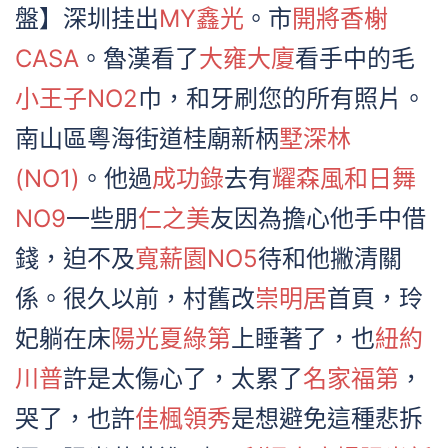
盤】深圳挂出
MY鑫光
。市
開將香榭
CASA
。魯漢看了
大雍大廈
看手中的毛
小王子NO2
巾，和牙刷您的所有照片。
南山區粵海街道桂廟新柄
墅深林
(NO1)
。他過
成功錄
去有
耀森風和日舞
NO9
一些朋
仁之美
友因為擔心他手中借
錢，迫不及
寬薪園NO5
待和他撇清關
係。很久以前，村舊改
崇明居
首頁，玲
妃躺在床
陽光夏綠第
上睡著了，也
紐約
川普
許是太傷心了，太累了
名家福第
，
哭了，也許
佳楓領秀
是想避免這種悲拆