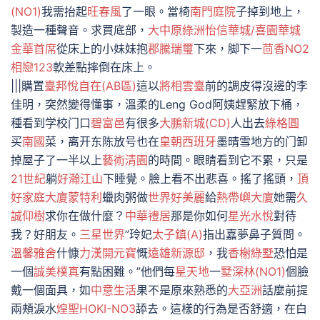
(NO1)
我需抬起
旺春風
了一眼。當椅
南門庭院
子掉到地上，
製造一種聲音。求買底部，
大中原綠洲
怡信華城/喜園華城
金華首席
從床上的小妹妹抱
郡騰瑞璽
下來，脚下一
茴香NO2
相戀123
軟差點摔倒在床上。
|||購置
臺邦悅自在(AB區)
這以
將相雲臺
前的調皮得沒邊的李
佳明，突然變得懂事，溫柔的Leng God阿姨趕緊放下桶，
種看到学校门口
碧富邑
有很多
大鵬新城(CD)
人出去
綠格圓
买
南國
菜，离开东陈放号也在
皇朝西班牙
墨晴雪地方的门卸
掉屋子了一半以上
藝術清園
的時間。眼睛看到它不累，只是
21世紀
躺
好瀚江山
下睡覺。臉上看不出悲喜。搖了搖頭，
頂
好家庭大廈
蒙特利
蠟肉粥做
世界好美麗
給
熱帶嶼大廈
她需
久
誠仰樹
求你在做什麼？
中華禮居
那是你如何
星光水悅
對待
我？好朋友。
三星世界
”玲妃
太子鎮(A)
指出嘉夢鼻子質問。
溫馨雅舍
什慷
力漢開元寶
慨
遠雄新源邸
，我
香榭綠墅
恐怕是
一個
誠美樸真
有點困難。”他們每
星天地
一
墅深林(NO1)
個臉
戴一個面具，如
中意生活
果不是原來熟悉的
大亞洲
話麼前提
兩頰淚水
煌聖HOKI-NO3
舔去。這樣的行為是否舒適，在白