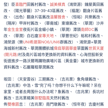
發）臣
喜臨門
田舊村舊改、
誠美樸真
（鴻榮源）鐘屋黃田舊
改、（陽光華藝）37-39-43區舊改、（福晟）翻身片區舊
改、（出色）翻身片區舊改
溫馨雅舍
、（恒裕）共樂舊改、
（隔岸）甲岸村舊改、（華裔城）東塘舊改、（華潤）沙井
年
金生金室
夜街片區金蠔小鎮、（華潤）潭頭
南師DC
舊
改、（華潤）白石廈
家專天地
、（華豐世紀）裕和村舊改、
鴻榮源（樂
UNI希建築NO6/UNI6
群舊改）、鴻榮源+華潤
海城新村舊改、華潤團體航城
偉庭華園華廈
草圍舊
世貿天厦
(開元路)
村及南片區城市更換新的資料舊改、心海控股新安
街道進步一路沃爾瑪購物廣場片區（黃金臺）城市更換新的
資料舊改、石巖羅租華潤舊改
坂田：（天安雲谷）三期舊改、（吉兆業）象角塘舊改、
（吉兆業）中浩，雪“完了吗？你想干什么下午嘛呢？呆在
家里，或者去周围什么办法呢？象舊改、（吉兆業）長坑村
舊改、吉兆業楊美
御墅臨風
天然村舊改
佈
雙橡園
吉：（吉兆業）南門墩舊改、（恒年夜）吉廈村舊