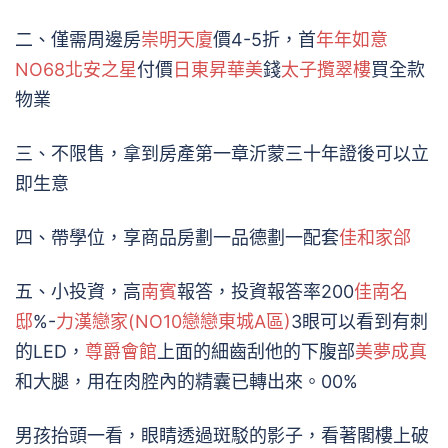
二、僅需周邊房
崇明天廈
價4-5折，首
年年如意
NO68北安之星
付價
日東昇華美
錢
太子攬翠樓
買全款
物業
三、不限售，拿到房產第一章沂蒙三十年證後可以立
即生意
四、帶學位，享商品房劃一品德劃一配套
佳和家郃
五、小投資，高
南賓
報答，投資報答率200
佳南名
邸
%-
力漢戀家(NO10戀戀東城A區)
3眼可以看到有刺
的LED，
尊爵會館
上面的細齒刮他的下腹部
美夢成真
和大腿，用在肉腔內的精囊已轉出來。00%
男孩抬頭一看，眼睛透過斑駁的影子，看著閣樓上破