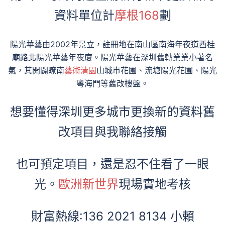
資料單位計
摩根168
劃
陽光華藝由2002年景立，註冊地在南山區南海年夜道西桂
廟路北陽光華藝年夜廈。陽光華藝在深圳舊轉業業小著名
氣，其開闢瞭南
藝術清園
山城市花圃、流塘陽光花圃、陽光
粵海門等舊改樓盤。
想要懂得深圳更多城市更換新的資料舊
改項目與我聯絡接觸
也可預定項目，還是忍不住看了一眼
光。
歐洲新世界
現場實地考核
財富熱線:136 2021 8134 小賴