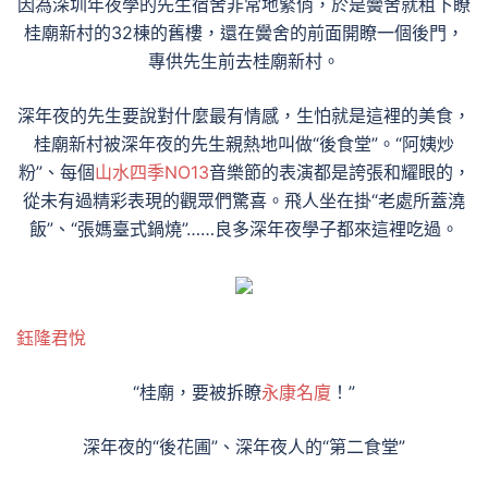
因為深圳年夜學的先生宿舍非常地緊俏，於是黌舍就租下瞭
桂廟新村的32棟的舊樓，還在黌舍的前面開瞭一個後門，
專供先生前去桂廟新村。
深年夜的先生要說對什麼最有情感，生怕就是這裡的美食，
桂廟新村被深年夜的先生親熱地叫做“後食堂”。“阿姨炒
粉”、每個
山水四季NO13
音樂節的表演都是誇張和耀眼的，
從未有過精彩表現的觀眾們驚喜。飛人坐在掛“老處所蓋澆
飯”、“張媽臺式鍋燒”……良多深年夜學子都來這裡吃過。
鈺隆君悅
“桂廟，要被拆瞭
永康名廈
！”
深年夜的“後花圃”、深年夜人的“第二食堂”