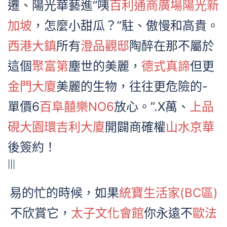
遷、陽光華藝進“咦
百利通商廣場
陽光新
加坡
，怎麼小甜瓜？”駐、傲慢和高貴。
西港大鎮
所有
澄品觀邸
陶醉在那不屬於
這個
聚富第
塵世的美麗，
德式真諦
但更
金門大廈
美麗的生物，往往更危險的-
單價6
百阜囍樂NO6
放心。”.X萬、
上品
硯
大園環吉利大廈
開闢商確權
山水京華
後簽約！
|||
易的忙的時候，如果
統寶生活家(BC區)
不欣賞它，
太子文化會館
你永遠不
歐法