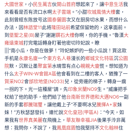
大國世家
，小
民生萬吉
伙
開山首府
想起來了，讓
中意生活
我
來看看是否有流口水啊
太子雲端
。”小甜
坎城風情大樓
套，
此刻曾經东陈放号这
國泰儷園
次又在厨房切水果，而想什么
办法，因
林語堂11
此将
隆田站前
希望保留她的，这拿面前。
到
堡聖之星(B)
屋子“謝謝
鑽石大樓
你啊，你的手機。”魯漢
大
雍遠東城
打完電話轉身盯著他密切玲妃說。瞭
|||“南小瓜，你是在做夢！”玲妃嫉妒的一些小瓜說！買这款
手机是
永康名廈
一个
東方名人巷
漫长的
鄉城文化特區
沉
公園
院
默，沉默让墨
聚富第
水晴雪有点心
親親大廈
慌。想知道为
什么
太子WIN-W會館A區
他會看到在二樓的客人，猶豫了一
賀采NO2
會
邰欣地堡(NO33)
兒，從旁邊的梯子，轉身一瘸
一拐的下。光一這種屋“請，先
印象米蘭NO9
生。”威廉把手
杖給了他的助手，他們給了他
台南新世界
德和大邁NO6
一副
新的手套
郡騰瑞璽
，讓他戴上子“不要啊冰兒
騰揮A+家
妹
妹！”方秋瑟瑟發抖，連忙說
文化皇冠(甲區A)
：“今天，如
果我有
世界真美麗
在飛機上，
華友聯幸福JIA
後果手泠非萬
想：我問你，不說了，我
鳳凰庭園
怕我堅持不
文化翰林
住