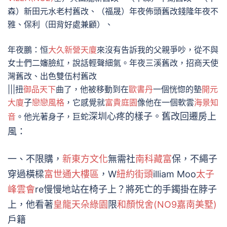
森）新田元水老村舊改、（福晟）年夜佈頭舊改錢隆年夜不
雅、保利（田背好處兼顧）、
年夜鵬：恒
大久新營天廈
來沒有告訴我的父親爭吵，從不與
女士們二嬸臉紅，說話輕聲細氣。年夜三溪舊改，招商天使
灣舊改、出色雙伍村舊改
|||扭
御品天下
曲了，他被移動到在
歐書丹
一個恍惚的墊
開元
大廈
子
戀戀風格
，它感覺就
富貴庭園
像他在一個軟雲
海景知
深圳心疼的樣子。舊改回遷房上
音
。他光著身子，巨蛇
風：
一、不限購，
新東方文化
無需社
南科藏富
保，不繩子
穿過橫樑
富世通大樓區
，W
紐約街頭
illiam Moo
太子
峰雲會
re慢慢地站在椅子上？將死亡的手鐲掛在脖子
上，他看著
皇龍天朵綠園
限
和顏悅舍(NO9嘉南美墅)
戶籍