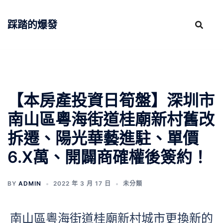
跳
至
踩踏的爆發
主
要
內
容
【本房產投資日筍盤】深圳市
南山區粵海街道桂廟新村舊改
拆遷、陽光華藝進駐、單價
6.X萬、開闢商確權後簽約！
BY
ADMIN
2022 年 3 月 17 日
未分類
南山區粵海街道桂廟新村城市更換新的