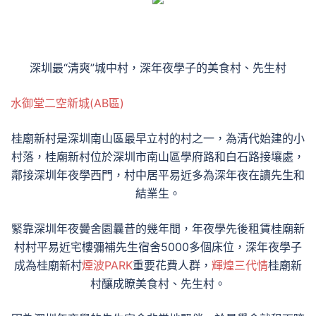
深圳最“清爽”城中村，深年夜學子的美食村、先生村
水御堂
二空新城(AB區)
桂廟新村是深圳南山區最早立村的村之一，為清代始建的小
村落，桂廟新村位於深圳市南山區學府路和白石路接壤處，
鄰接深圳年夜學西門，村中居平易近多為深年夜在讀先生和
結業生。
緊靠深圳年夜黌舍園曩昔的幾年間，年夜學先後租賃桂廟新
村村平易近宅樓彌補先生宿舍5000多個床位，深年夜學子
成為桂廟新村
煙波PARK
重要花費人群，
輝煌三代情
桂廟新
村釀成瞭美食村、先生村。