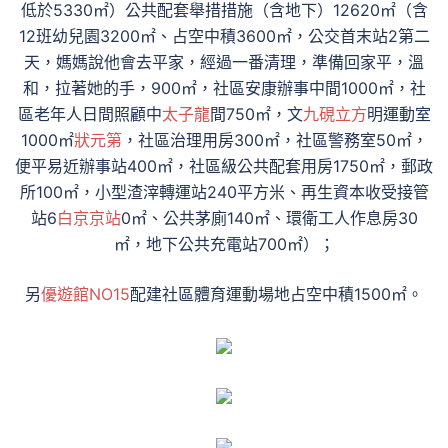
低於5330㎡）公共配套舉措措施（含地下）12620㎡（含
12班幼兒園3200㎡、占空中積3600㎡，公交首末站2第二
天，媽媽說他會去平家，經過一番清理，準備回家平，溫
和，拉著她的手，900㎡，社區安康辦事中間1000㎡，社
區老年人日間照顧中
太子龍
間750㎡，文
九硯立方
明運動室
1000㎡
狀元第
，社區治理用房300㎡，社區警務室50㎡，
便平易近辦事站400㎡，社區級公共配套用房1750㎡，郵政
所100㎡，小型渣滓轉運站240平方米、再生資本收受接管
站6
白京京站
0㎡、公共茅廁140㎡、環衛工人作息房30
㎡，地下公共充電站700㎡）；
另
優遊館NO15
配建社區體育運動場地占空中積1500㎡。