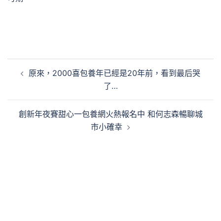
文
原來，2000喜包養年已經是20年前，看到最后哭
章
了…
導
覽
創新年夜賽甜心一包養網火熱報名中 和何志森暢聊城
市小確幸