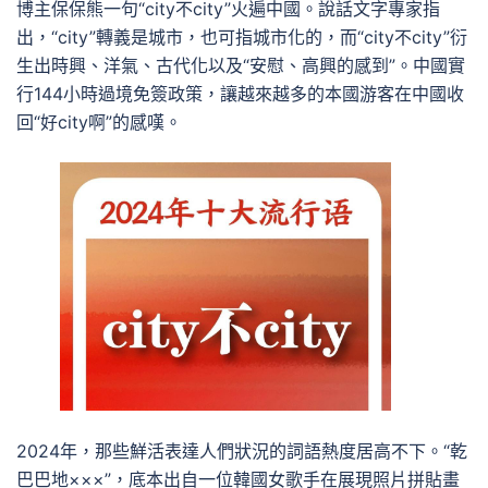
博主保保熊一句“city不city”火遍中國。說話文字專家指
出，“city”轉義是城市，也可指城市化的，而“city不city”衍
生出時興、洋氣、古代化以及“安慰、高興的感到”。中國實
行144小時過境免簽政策，讓越來越多的本國游客在中國收
回“好city啊”的感嘆。
2024年，那些鮮活表達人們狀況的詞語熱度居高不下。“乾
巴巴地×××”，底本出自一位韓國女歌手在展現照片拼貼畫