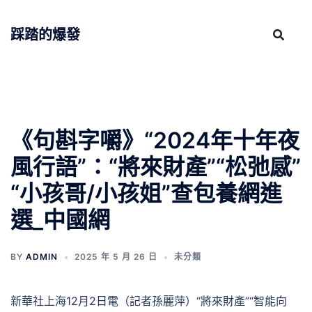
跳
至
踩踏的爆發
主
要
內
容
《句斟字嚼》“2024年十年夜
風行語”：“將來財產”“松弛感”
“小孩哥/小孩姐”查包養網進
選_中國網
BY
ADMIN
2025 年 5 月 26 日
未分類
新華社上海12月2日電（記者孫麗萍）“將來財產”“智能向