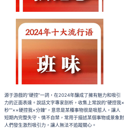
源于游戲的“硬控”一詞，在2024年釀成了擁有魅力和吸引
力的正面表達。說話文字專家剖析，收集上常說的“硬控我×
秒”“××硬控我×分鐘”，意思是某種事物很是吸惹人，讓人
短期內完整失守、情不自禁，常用于描述某個事物或景象對
人們發生激烈吸引力，讓人無法不追蹤關心。