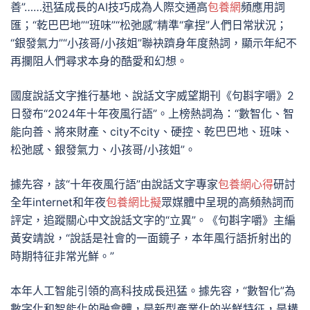
善”……迅猛成長的AI技巧成為人際交通高
包養網
頻應用詞
匯；“乾巴巴地”“班味”“松弛感”精準“拿捏”人們日常狀況；
“銀發氣力”“小孩哥/小孩姐”聯袂躋身年度熱詞，顯示年紀不
再攔阻人們尋求本身的酷愛和幻想。
國度說話文字推行基地、說話文字威望期刊《句斟字嚼》2
日發布“2024年十年夜風行語”。上榜熱詞為：“數智化、智
能向善、將來財產、city不city、硬控、乾巴巴地、班味、
松弛感、銀發氣力、小孩哥/小孩姐”。
據先容，該“十年夜風行語”由說話文字專家
包養網心得
研討
全年internet和年夜
包養網比擬
眾媒體中呈現的高頻熱詞而
評定，追蹤關心中文說話文字的“立異”。《句斟字嚼》主編
黃安靖說，“說話是社會的一面鏡子，本年風行語折射出的
時期特征非常光鮮。”
本年人工智能引領的高科技成長迅猛。據先容，“數智化”為
數字化和智能化的融會體，是新型產業化的光鮮特征，是構