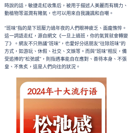
時說的話，敏捷走紅收集后，被用于描述人美麗而有精力、
動植物等滋潤有賭氣，也可以用來自我譏諷和自嘲。
“班味”指的是下班壓力過年夜的人們眼神疲乏、面龐憔悴。
這一詞語走紅，源自網文《一旦上過班，你的氣質就會轉變
了》。網友不只熱議“班味”，也愛好分送朋友“往除班味”的
方式，如游玩、休假、社交、文娛等。而與“班味”相反，備
受追捧的“松弛感”，則指遇事能自在應對、善待本身、不張
皇、不焦炙，這是人們向往的狀況。