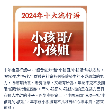
十年夜風行語中，“銀發氣力”和“小孩哥/小孩姐”聯袂表態。
“銀發氣力”指老年群體在社會各個範疇發生的不成疏忽的氣
力，既老有所養、老有所樂，又老有所為，年紀不克不及攔
阻“銀發族”活氣四射。而“小孩哥/小孩姐”指的是在某方面具
有過人才幹的孩子。巴黎奧運會上，“中國軍團”涌現一批“小
孩哥/小孩姐”，年事雖小卻擁有不凡才幹和心思本質，將來
可期。